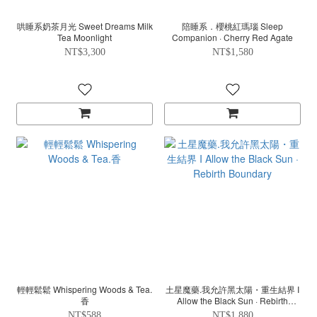
哄睡系奶茶月光 Sweet Dreams Milk
陪睡系．櫻桃紅瑪瑙 Sleep
Tea Moonlight
Companion · Cherry Red Agate
NT$3,300
NT$1,580
輕輕鬆鬆 Whispering Woods & Tea.
土星魔藥.我允許黑太陽・重生結界 I
香
Allow the Black Sun · Rebirth
Boundary
NT$588
NT$1,880