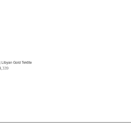
yan Gold Tektite
4,339