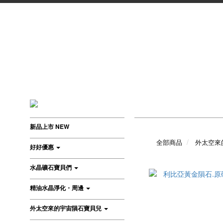
新品上市 NEW
全部商品
外太空來
好好優惠
水晶礦石寶貝們
精油水晶淨化・周邊
外太空來的宇宙隕石寶貝兒