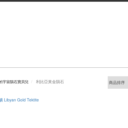
利比亞黃金隕石
的宇宙隕石寶貝兒