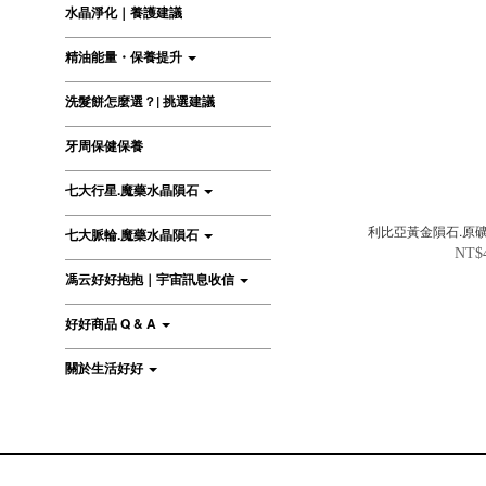
水晶淨化｜養護建議
精油能量・保養提升
洗髮餅怎麼選？| 挑選建議
牙周保健保養
七大行星.魔藥水晶隕石
利比亞黃金隕石.原礦 Lib
七大脈輪.魔藥水晶隕石
NT$
馮云好好抱抱｜宇宙訊息收信
好好商品 Q & A
關於生活好好