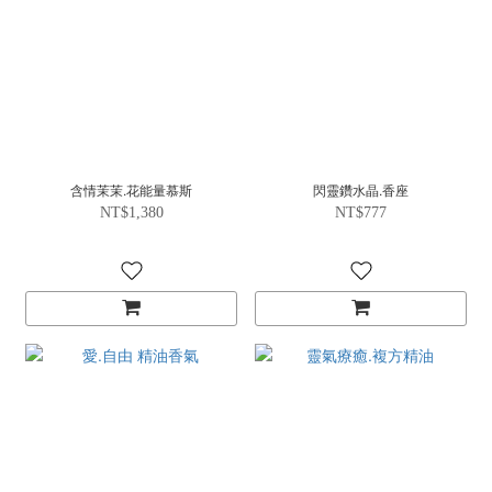
含情茉茉.花能量慕斯
閃靈鑽水晶.香座
NT$1,380
NT$777