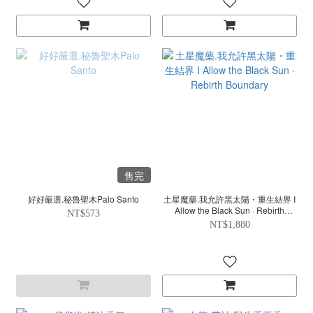
售完
好好嚴選.秘魯聖木Palo Santo
土星魔藥.我允許黑太陽・重生結界 I
Allow the Black Sun · Rebirth
NT$573
Boundary
NT$1,880