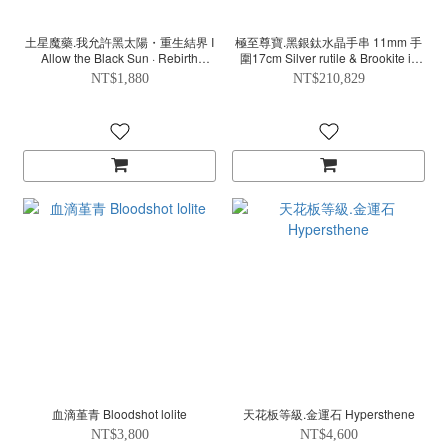
土星魔藥.我允許黑太陽・重生結界 I
極至尊寶.黑銀鈦水晶手串 11mm 手
Allow the Black Sun · Rebirth
圍17cm Silver rutile & Brookite in
Boundary
quartz
NT$1,880
NT$210,829
血滴堇青 Bloodshot lolite
天花板等級.金運石 Hypersthene
NT$3,800
NT$4,600