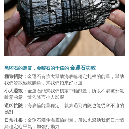
金運石功效
黑曜石的萬倍，金
曜
石的千倍的
極致招財：
金運石有強大幫助海底輪穩定扎根的能量，幫助
我們發散極致觸角，幫我們招來好財運
小人退散：
金運石能幫我們穩定中軸能量，所以不易被邪氣
敵意惡意，散佈謠言小人影響
避凶抗險：
海底輪能量穩定，就算遇到凶險也能從容不迫的
應對
日常扎根：
金運石穩住海底輪能量，所以也幫助我們日常情
緒穩定心平氣，加強行動力