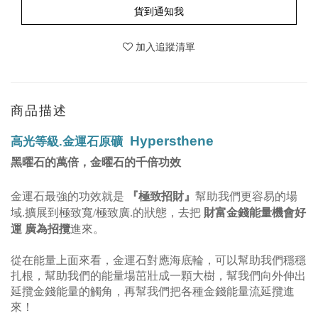
貨到通知我
加入追蹤清單
商品描述
Hypersthene
高光等級.
金運石原礦
黑曜石的萬倍，金曜石的千倍功效
『極致招財
金運石最強的功效就是
』
幫助我們更容易的場
財富金錢能量機會好
域.擴展到極致
寬/極致廣.的狀態，去把
運 廣為招攬
進來。
從在能量上面來看，金運石對應海底輪，可以幫助我們穩穩
扎根，幫助我們的能量場茁壯成一顆大樹，幫我們向外伸出
延攬金錢能量的觸角，再幫我們把各種金錢能量流延攬進
來！