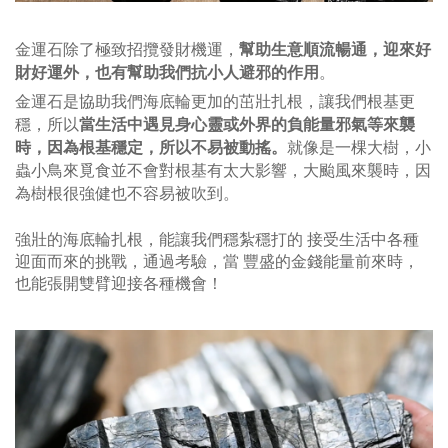
幫助生意順流暢通，迎來好
金運石除了
極致
招攬發財機運，
財好運
外，也有幫助我們抗小人避邪的作用
。
金運石是
協助我們海底輪更加的茁壯扎根，
讓我們
根基
更
當生活中遇見身心靈或外界的負能量邪氣等來襲
穩，所以
時，因為根基穩定，所以不易被動搖。
就像是一棵大樹，小
蟲小鳥來覓食並不會對根基有太大影響，大颱風來襲時，因
為樹根很強健也不容易被吹到。
強壯的海底輪扎根，能讓
我們穩紮穩打的 接受生活中各種
迎面而來的挑戰，通過考驗，當
豐盛的金錢能量前來時，
也能張開雙臂
迎接各種機會！