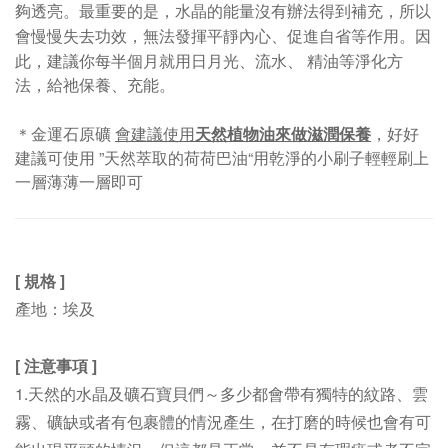
夠透亮。最重要的是，水晶的能量沒有辦法得到補充，所以
會慢慢失去功效，無法發揮平靜內心、促進自省等作用。
因
此，建議你每半個月就用日月光、流水
、
精油等淨化方
法，給祂保養、充能。
＊金運石原礦
會建議使用
天然植物油來做滋潤保養
，好好
建議可使用 ”天然萃取的荷荷巴油“用乾淨的小刷子輕輕刷上
一層薄薄一層即可
[ 規格 ]
產地：埃及
[ 注意事項 ]
1.
天然的水晶及礦石寶貝們～多少都會帶有獨特的紋路、雲
霧、礦缺或者有包裹體的情況產生，在打磨的時候也會有可