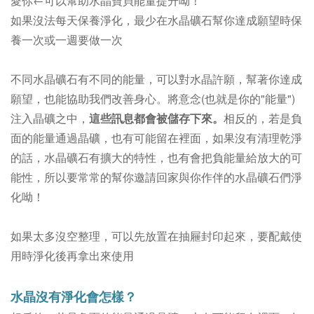
愛你←可以幫助水晶寶貝能量提升呦！
如果沒法每天保養淨化，最少在水晶礦石幫你達成願望時保
養一次或一週要做一次
不同水晶礦石有不同的能量，可以對水晶許願，幫著你達成
願望，也能協助我們改善身心。
將意念(也就是你的"能量")
注入晶礦之中，
這些訊息都會被儲存下來。
相反的，若是負
面的能量通過晶礦，也有可能留在裡面，如果沒有清理乾淨
的話，
水晶礦石
有擴大的特性，
也有會把負能量給放大的可
能性，所以要常常的幫你邀請回家與你作伴的水晶礦石們淨
化呦！
如果太多沒空整理，可以先放置在抽屜封印起來，要配戴使
用時淨化後再拿出來使用
水晶沒有淨化會怎樣？