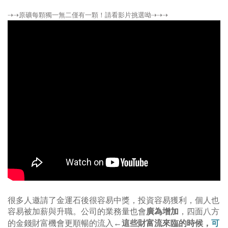
⇢⇢原礦每顆獨一無二僅有一顆！請看影片挑選呦⇢⇢⇢
很多人邀請了金運石後很容易中獎，投資容易獲利，
個人也
容易被加薪與升職。
公司的業務量也會
廣為增加
，四面八方
這些財富流來臨的時候，
可
的金錢財富機會更順暢的流入←