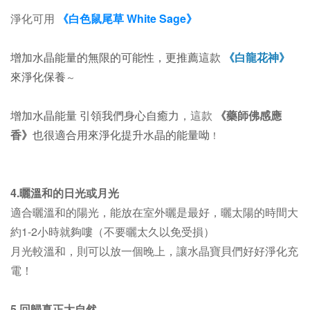
淨化可用
《白色鼠尾草 White Sage》
增加水晶能量的無限的可能性，更推薦這款
《白龍花神》
來淨化保養
～
增加水晶能量 引領我們身心自癒力
，
這款
《藥師佛感應
香》
也很適合用來淨化提升水晶的能量呦
！
4.曬溫和的日光或月光
適合曬溫和的陽光，能放在室外曬是最好，
曬太陽的時間大
約1-2小時就夠嘍（不要曬太久以免受損）
月光較溫和，則可以放一個晚上，讓水晶寶貝們好好淨化充
電！
5.回歸真正大自然