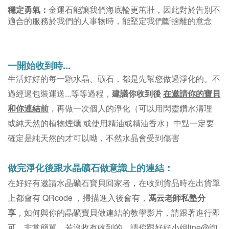
穩定勇氣：
金運石能讓我們海底輪更茁壯，因此對於告別不
適合的服務於我們的人事物時，能堅定我們斷捨離的意念
一開始收到時...
。不
生活好好的每一顆水晶、礦石，都是先幫您做過淨化的
過經過包裝運送...等等過程，
建議你收到後
在邀請你的寶貝
和你連結前
，再做一次個人的淨化（可以用閃靈鑽水清理
或純天然的植物煙燻 或使用精油或精油香水）中點一定要
確定是純天然的才可以呦，不然水晶會受到傷害
做完淨化後跟水晶礦石做意識上的連結：
在好好有邀請水晶礦石寶貝回家者，在收到貨品時在出貨單
上都會有 QRcode ，掃描進入後會有，
馮云老師私塾分
享
，如何與你的晶礦寶貝做連結的教學影片，請跟著進行即
可，非常簡單。若沒收有收到的，請你跟好好小姐line@詢