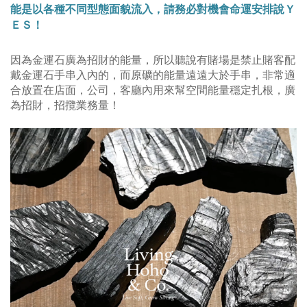
能是以各種不同型態面貌流入，請務必對機會命運安排說Ｙ
ＥＳ！
因為金運石廣為招財的能量，所以聽說有
賭場是禁止賭客配
戴金運石手串入內的，而原礦的能量遠遠大於手串，非常適
合
放置在店面，公司，客廳內用來幫空間能量穩定扎根，廣
為招財，招攬業務量！