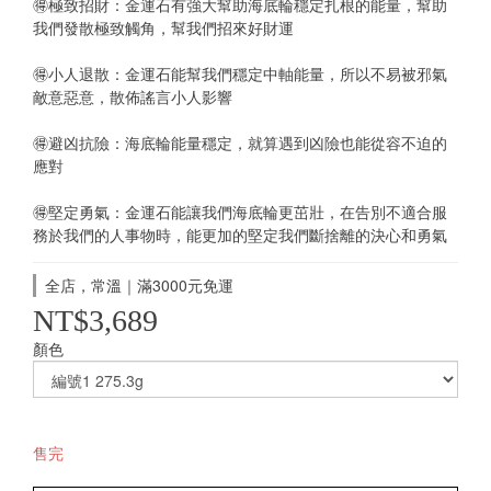
🉐極致招財：金運石有強大幫助海底輪穩定扎根的能量，幫助
我們發散極致觸角，幫我們招來好財運
🉐小人退散：金運石能幫我們穩定中軸能量，所以不易被邪氣
敵意惡意，散佈謠言小人影響
🉐避凶抗險：海底輪能量穩定，就算遇到凶險也能從容不迫的
應對
🉐堅定勇氣：金運石能讓我們海底輪更茁壯，在告別不適合服
務於我們的人事物時，能更加的堅定我們斷捨離的決心和勇氣
全店，常溫｜滿3000元免運
NT$3,689
顏色
售完