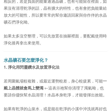
相反的，若是負面的能量通過晶礦，也有可能留在裡面，如
果沒有清理乾淨的話，晶
有擴大的特性，
也有會把負能量給
放大的可能性，所以要常常的幫你邀請回家與你作伴的水晶
礦石們淨化呦。
如果太多沒空整理，可以先放置在抽屜裡面，要配戴使用時
淨化後再拿出來使用。
水晶礦石要怎麼淨化？
1. 淨化用閃靈鑽水及放置淨化法
若周圍氣場較複雜，或最近運勢較差，身心較疲累，可能
一
戴上晶體就會馬上變濁
←這表示祂幫你清理了濁氣呦，也
要請你儘快幫水晶清理！
水晶本身乾淨，才能發揮出效能。
如果有乾淨的山泉水，或是能在乾淨的小溪中沖洗就再好也