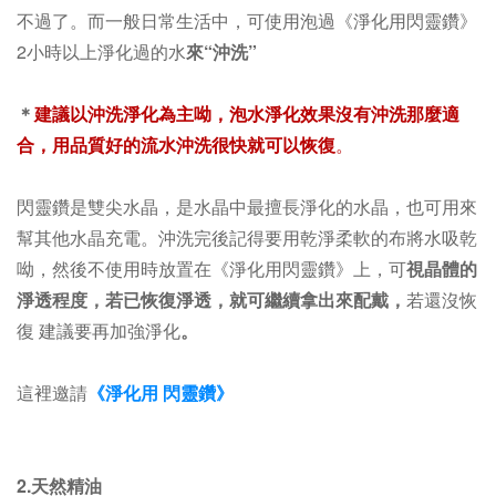
不過了。而一般日常生活中，
可使用泡過《淨化用閃靈鑽》
2小時以上淨化過的水
來“沖洗”
＊
建議以沖洗淨化為主呦，泡水淨化效果沒有沖洗那麼適
合，
用品質好的流水沖洗很快就可以恢復
。
閃靈鑽是雙尖水晶，是水晶中最擅長淨化的水晶，也可用來
幫其他水晶充電。沖洗完後記得要用乾淨柔軟的布將水吸乾
呦，然後不使用時放置在
《淨化用閃靈鑽》上
，可
視晶體的
淨透程度，若已恢復淨透，就可繼續拿出來配戴，
若還沒恢
復 建議要再加強淨化
。
這裡邀請
《淨化用 閃靈鑽》
2.天然精油