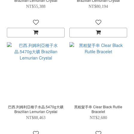
Brazilian Lemurian Crystal
Brazilian Lemurian Crystal
NT$55,388
NT$80,194
巴西.列姆利亞種子水晶.5470g大礦
黑粗髮手串 Clear Black Rutile
Brazilian Lemurian Crystal
Bracelet
NT$88,463
NT$2,680