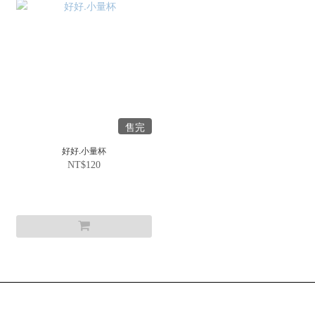
售完
好好.小量杯
NT$120