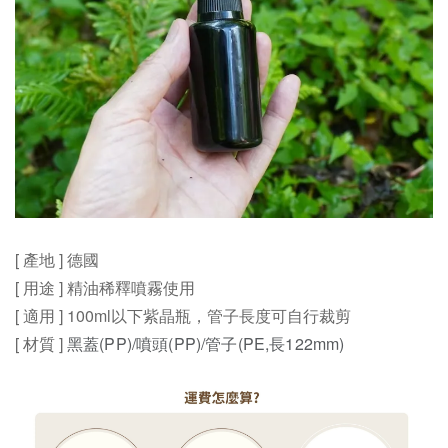
[ 產地 ] 德國
[ 用途 ]
精油稀釋噴霧使用
[ 適用 ] 100ml以下紫晶瓶，管子長度可自行裁剪
[ 材質 ]
黑蓋(PP)/噴頭(PP)/管子(PE,長122mm)