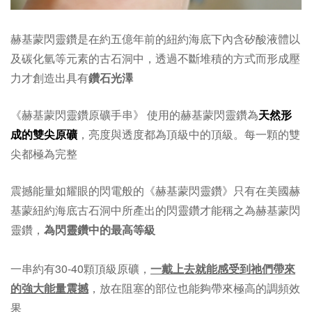
赫基蒙閃靈鑽是在約五億年前的紐約海底下內含矽酸液體以
及碳化氫等元素的古石洞中，透過不斷堆積的方式而形成壓
力才創造出具有
鑽石光澤
《赫基蒙閃靈鑽原礦手串》 使用的赫基蒙閃靈鑽為
天然形
成的雙尖原礦
，亮度與透度都為頂級中的頂級。每一顆的雙
尖都極為完整
震撼能量如耀眼的閃電般的《赫基蒙閃靈鑽》只有在美國赫
基蒙紐約海底古石洞中所產出的閃靈鑽才能稱之為赫基蒙閃
靈鑽，
為閃靈鑽中的最高等級
一串約有30-40顆頂級原礦，
一戴上去就能感受到祂們帶來
的強大能量震撼
，放在阻塞的部位也能夠帶來極高的調頻效
果