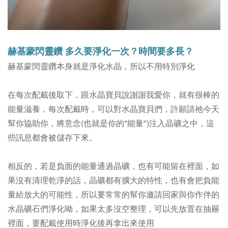
赫基蒙閃靈鑽 多久要淨化一次？時間要多長？
赫基蒙閃靈鑽本身就是淨化水晶，所以不用特別淨化
在每次配戴後取下，跟水晶寶貝說謝謝我愛你，就有很棒的
能量滋養，
每次配戴時，可以對水晶寶貝們，許願請祂今天
幫你協助你，將意念(也就是你的"能量")注入晶礦之中，這
些訊息都會被儲存下來。
相反的，若是負面的能量通過晶礦，也有可能留在裡面，如
果沒有清理乾淨的話，晶礦都有擴大的特性，也有會把負能
量給放大的可能性，所以要常常的幫你邀請回家與你作伴的
水晶礦石們淨化呦，如果太多沒空整理，可以先放置在抽屜
裡面，要配戴使用時淨化後再拿出來使用