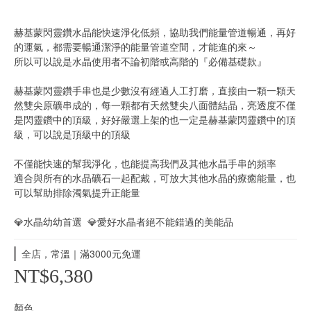
赫基蒙閃靈鑽水晶能快速淨化低頻，協助我們能量管道暢通，再好
的運氣，都需要暢通潔淨的能量管道空間，才能進的來～
所以可以說是水晶使用者不論初階或高階的『必備基礎款』
赫基蒙閃靈鑽手串也是少數沒有經過人工打磨，直接由一顆一顆天
然雙尖原礦串成的，每一顆都有天然雙尖八面體結晶，亮透度不僅
是閃靈鑽中的頂級，好好嚴選上架的也一定是赫基蒙閃靈鑽中的頂
級，可以說是頂級中的頂級
不僅能快速的幫我淨化，也能提高我們及其他水晶手串的頻率
適合與所有的水晶礦石一起配戴，可放大其他水晶的療癒能量，也
可以幫助排除濁氣提升正能量
💎水晶幼幼首選  💎愛好水晶者絕不能錯過的美能品
全店，常溫｜滿3000元免運
NT$6,380
顏色