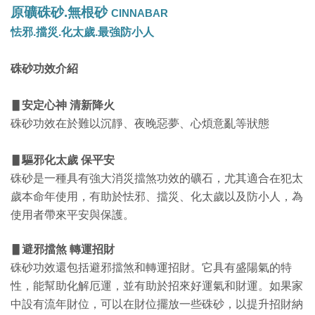
原礦硃砂.無根砂 
CINNABAR
怯邪.擋災.化太歲.最強防小人
硃砂功效介紹
▋安定心神 清新降火
硃砂功效在於難以沉靜、夜晚惡夢、心煩意亂等狀態
▋驅邪化太歲 保平安
硃砂是一種具有強大消災擋煞功效的礦石，尤其適合在犯太
歲本命年使用，有助於怯邪、擋災、化太歲以及防小人，為
使用者帶來平安與保護。
▋避邪擋煞 轉運招財
硃砂功效還包括避邪擋煞和轉運招財。它具有盛陽氣的特
性，能幫助化解厄運，並有助於招來好運氣和財運。如果家
中設有流年財位，可以在財位擺放一些硃砂，以提升招財納