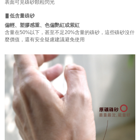
表面可見硃砂顆粒閃光
▋低含量硃砂
偏輕、塑膠感重、色偏艷紅或紫紅
含量在50%以下，甚至不足20%含量的硃砂，這些硃砂沒什
麼價值，還有安全疑慮建議避免使用