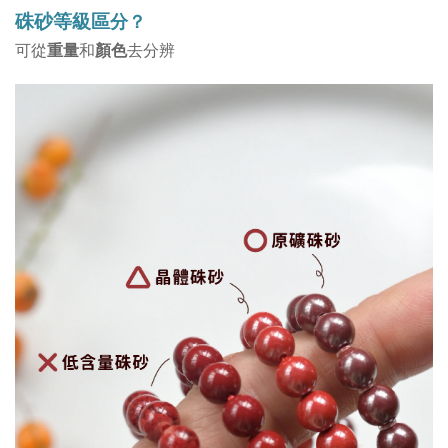
硃砂等級區
分？
重量
顏色
可從
和
去分辨