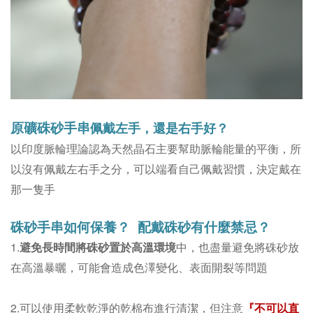
佩戴左手，還是右手好？
原礦硃砂手串
以印度脈輪理論認為天然晶石主要幫助脈輪能量的平衡，所
以沒有佩戴左右手之分，可以端看自己佩戴習慣，決定戴在
那一隻手
硃砂手串如何保養？ 配戴硃砂有什麼禁忌？
1.
避免長時間將硃砂置於高溫環境
中，也盡量避免將硃砂放
在高溫暴曬，可能會造成色澤變化、表面開裂等問題
2.可以使用柔軟乾淨的乾棉布進行清潔，但注意
『不可以直