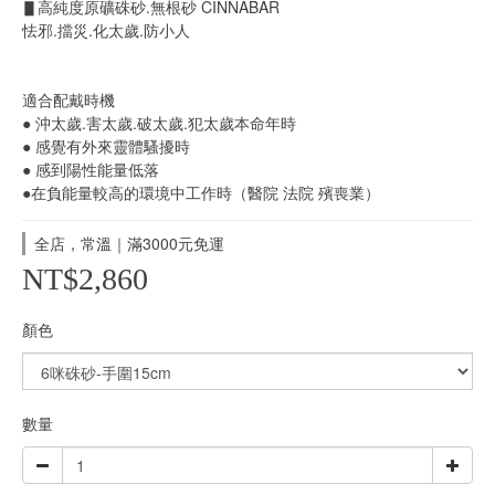
▋高純度原礦硃砂.無根砂 CINNABAR
怯邪.擋災.化太歲.防小人
適合配戴時機
● 沖太歲.害太歲.破太歲.犯太歲本命年時
● 感覺有外來靈體騷擾時
● 感到陽性能量低落 
●在負能量較高的環境中工作時（醫院 法院 殯喪業）
全店，常溫｜滿3000元免運
NT$2,860
顏色
數量