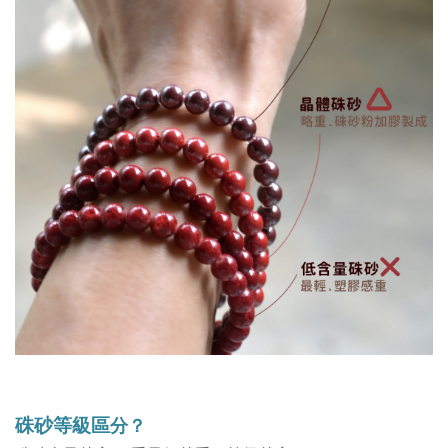
硃砂等級區
分？