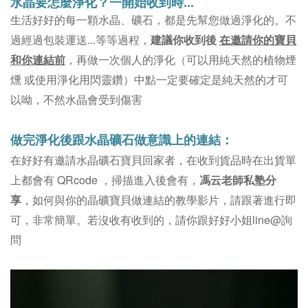
水晶要怎麼淨化？一開始收到時...
。不
生活好好的每一顆水晶、礦石，都是先幫您做過淨化的
過經過包裝運送...等等過程，
建議你收到後
在邀請你的寶貝
和你連結前
，再做一次個人的淨化（可以用純天然的植物煙
燻 或使用淨化用閃靈鑽）中點一定要確定是純天然的才可
以呦，不然水晶會受到傷害
做完淨化後跟水晶礦石做意識上的連結：
在好好有邀請水晶礦石寶貝回家者，在收到貨品時在出貨單
上都會有 QRcode ，掃描進入後會有，
馮云老師私塾分
享
，如何與你的晶礦寶貝做連結的教學影片，請跟著進行即
可，非常簡單。若沒收有收到的，請你跟好好小姐line@詢
問