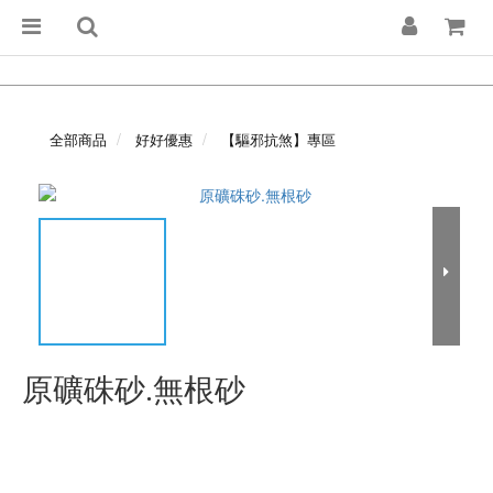
全部商品
好好優惠
【驅邪抗煞】專區
原礦硃砂.無根砂