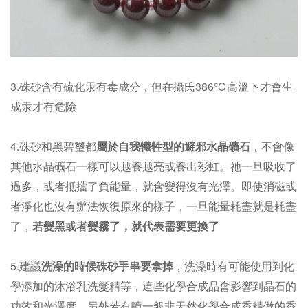
3.硃砂含有硫化汞有毒成分，但在攝氏386℃高溫下才會生
成汞才有危險
4.硃砂和黑碧璽都
屬於自我犧牲型的
，不會像
避邪水晶礦石
其他水晶礦石一樣可以越養越亮或養出彩虹。祂一旦吸收了
過多，或者抵擋了負能量，就會變得沒有光澤。即使消磁或
者淨化也沒有辦法恢復原來的樣子，一旦能量耗盡就是耗盡
了，
若變黑或者變霧了，就代表需要更換了
5.建議
洗澡的時候硃砂手串要拿掉
，洗澡時有可能使用到化
學添加的沐浴乳洗髮精等，這些化學合成品會影響到晶石的
功效和光澤度，另外若有噴一般非天然化學合成香精做的香