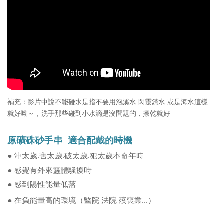
補充：影片中說不能碰水是指不要用泡溪水 閃靈鑽水 或是海水這樣
就好呦～，洗手那些碰到小水滴是沒問題的，擦乾就好
原礦硃砂手串
適
合配戴的時機
● 沖太歲.害太歲.破太歲.犯太歲本命年時
感覺有外來靈體騷擾時
●
陽性能量低落
● 感到
● 在負能量高的環境（醫院 法院 殯喪業...）