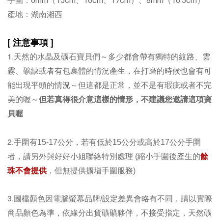
手圍：6mm（15cm、16cm、17cm）、8mm（16.5cm）
產地：
湖南湘西
[ 注意事項 ]
1.
天然的水晶及礦石寶貝們～多少都會帶有獨特的紋路、雲
霧、礦缺或者有包裹體的情況產生，在打磨的時候也會有可
能出現平頭的情況～但這都是正常，並不是有瑕疵或者不完
美的喔～
但若真得很介意這樣的情形，不建議您邀請這項寶
貝喔
2.
手圍有15-17公分，
若有低於15公分
或高於17公分手圍
餘
者，請另外與好好小姐聯絡特別處理 (縮小手圍後產生的
珠不會提供
，但無提供擴增手圍服務)
3.
圖檔顏色因電腦螢幕品牌/設定差異會略有不同，請以實際
商品顏色為準，依緣分出貨礦礦夥伴，不接受指定，天然礦