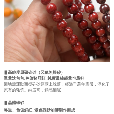
▋高純度原礦硃砂（又稱無根砂）
重量沈甸甸.色偏豬肝紅 .純度最純能量也最好
因地殼運動而從硃砂原礦上脫落，經過千萬年震盪，淨化了
原有的雜質。純度高，觸感細膩
▋
晶體硃砂
略重、色偏鮮紅 .
紫色硃砂加膠製作而成