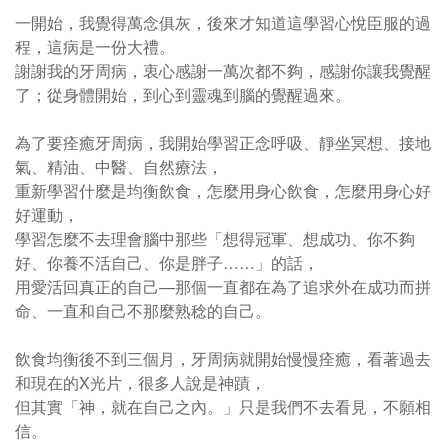
一開始，我覺得萬念俱灰，後來才知道這學習心悅臣服的過
程，這病是一份大禮。
謝謝我的牙周病，衷心感謝一萬次都不夠，感謝你讓我覺醒
了；從身體開始，到心到靈魂到腦的覺醒過來。
為了要痊癒牙周病，我開始學習正念呼吸、靜坐冥想、接地
氣、精油、中醫、自然療法，
重新學習什麼是均衡飲食，怎麼用身心飲食，怎麼用身心好
好運動，
學習怎麼不去理會腦中那些「想得冠軍、想成功、你不夠
好、你養不活自己、你是胖子……」的話，
用愛活回真正的自己—那個一直都在為了追求外在成功而拼
命、一直和自己不那麼熟稔的自己。
飲食均衡後不到三個月，牙周病就開始慢慢痊癒，看著過去
和現在的X光片，很多人說是神蹟，
但其實「神，就在自己之內。」只是我們不去看見，不願相
信。