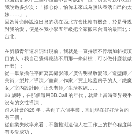
我說過多少次：「擔心你，怕你未來成為無法養活自己的太
妹……」，
因為算命師說沒出息的我在西北方會比較有機會，於是母親
對我的愛，便是在我小學五年級把全家搬來台灣的最西北：
台北。
在斜槓青年這名詞出現前，我就是一直持續不停增加斜槓項
目的人（我自己覺得應該不用那一條斜槓，可以做什麼就做
什麼）；
從一畢業擔任平面寫真攝影師╱廣告明星妝髮師╱造型師╱
美術╱製片╱導演╱畫家╱作家╱買土地蓋房子的人╱鐵魔
女╱室內設計師╱正念老師╱生活教練……
26 歲時，在那個還用BB.Call 的年代，就當上當時業界幾乎
沒有的女性導演，
踏入社會的28 年，共創了六個事業，直到現在好好活著的
有三個，
從創業失敗率來看，不難推測這個人在工作上的拼命程度與
有多愛成功，