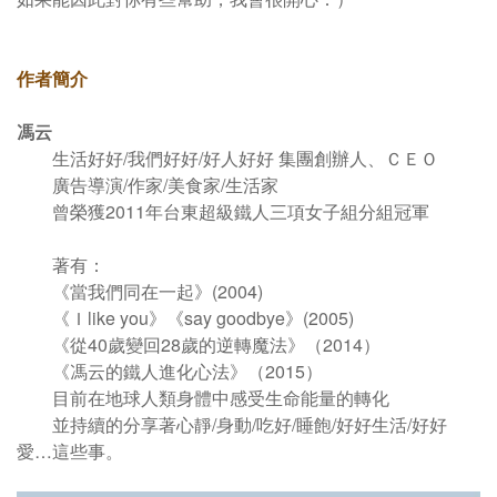
作者簡介
馮云
生活好好/我們好好/好人好好 集團創辦人、ＣＥＯ
廣告導演/作家/美食家/生活家
曾榮獲2011年台東超級鐵人三項女子組分組冠軍
著有：
《當我們同在一起》(2004)
《Ｉlike you》《say goodbye》(2005)
《從40歲變回28歲的逆轉魔法》（2014）
《馮云的鐵人進化心法》（2015）
目前在地球人類身體中感受生命能量的轉化
並持續的分享著心靜/身動/吃好/睡飽/好好生活/好好
愛…這些事。