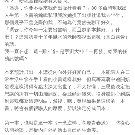
嗎？」粉絲團裡陸續有人提問。
「馮導，你要不要來我們出版社看看？」30 多歲時幫我出
人生第一本書的編輯私訊我說她換了出版社邀我去坐坐，
那個幾乎不善交際的我，不知為何竟然去聊了好久。
「馮云，你今年一定要出書唷，而且越多本越好。」
什
麼！？連幫我看十多年風水的老師都說出這種（直白露骨）
的話。
我一直在想，這∼難∼道∼是宇宙大神「一再發」給我的任
務訊號嗎？
本來預計只出一本講從內向外好好愛自己，一本能讓人在日
常生活中拿在手上看的小書這樣就好，
但寫著寫著中途開始
發現這樣講得有點太深太出世了，不太好懂，
三思後決定把
想講的所有一切由淺到深、從源頭到後來、從身體到心到腦
到靈魂都寫清楚明白，
然後，嗯，發現如果是這樣的一本
書，將會有個很嚇人的厚度，所以決定分成四本：
第一本，也就是這一本《一念逆轉，享瘦青春漾》，
將從心
法開始談，是從內而外的活出自己的生命美。