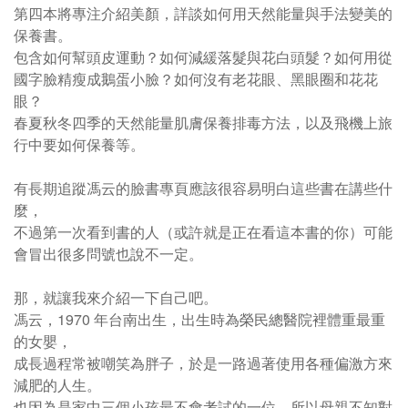
第四本將專注介紹美顏，詳談如何用天然能量與手法變美的
保養書。
包含如何幫頭皮運動？如何減緩落髮與花白頭髮？如何用從
國字臉精瘦成鵝蛋小臉？如何沒有老花眼、黑眼圈和花花
眼？
春夏秋冬四季的天然能量肌膚保養排毒方法，以及飛機上旅
行中要如何保養等。
有長期追蹤馮云的臉書專頁應該很容易明白這些書在講些什
麼，
不過第一次看到書的人（或許就是正在看這本書的你）可能
會冒出很多問號也說不一定。
那，就讓我來介紹一下自己吧。
馮云，1970 年台南出生，出生時為榮民總醫院裡體重最重
的女嬰，
成長過程常被嘲笑為胖子，於是一路過著使用各種偏激方來
減肥的人生。
也因為是家中三個小孩最不會考試的一位，所以母親不知對