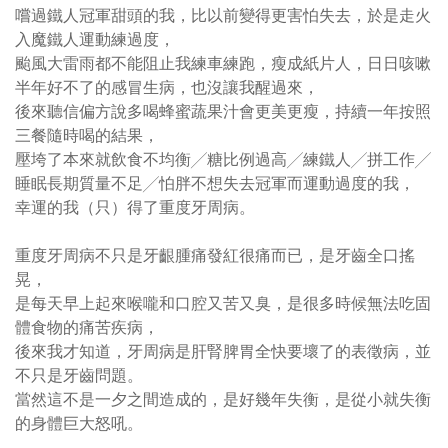
嚐過鐵人冠軍甜頭的我，比以前變得更害怕失去，於是走火
入魔鐵人運動練過度，
颱風大雷雨都不能阻止我練車練跑，瘦成紙片人，日日咳嗽
半年好不了的感冒生病，也沒讓我醒過來，
後來聽信偏方說多喝蜂蜜蔬果汁會更美更瘦，持續一年按照
三餐隨時喝的結果，
壓垮了本來就飲食不均衡╱糖比例過高╱練鐵人╱拼工作╱
睡眠長期質量不足╱怕胖不想失去冠軍而運動過度的我，
幸運的我（只）得了重度牙周病。
重度牙周病不只是牙齦腫痛發紅很痛而已，是牙齒全口搖
晃，
是每天早上起來喉嚨和口腔又苦又臭，是很多時候無法吃固
體食物的痛苦疾病，
後來我才知道，牙周病是肝腎脾胃全快要壞了的表徵病，並
不只是牙齒問題。
當然這不是一夕之間造成的，是好幾年失衡，是從小就失衡
的身體巨大怒吼。