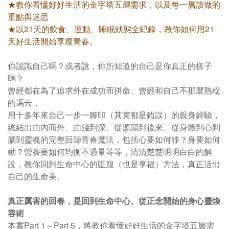
★教你看懂好好生活的金字塔五層需求，以及每一層該做的
重點與迷思
★以21天的飲食、運動、睡眠狀態全紀錄，教你如何用21
天好生活開始享瘦青春。
你認識自己嗎？或者說，你所知道的自己是你真正的樣子
嗎？
曾經都在為了追求外在成功而拼命、曾經和自己不那麼熟稔
的馮云，
用十多年來自己一步一腳印（其實都是錯誤）的親身經驗，
總結出由內而外、由淺到深、從源頭到後來、從身體到心到
腦到靈魂的完整回歸青春魔法，
包括心要如何靜？身要如何
動？營養要如何均衡不過量等等，清清楚楚明明白白的解
說，教你回到生命中心的臣服（也是享福）方法，真正活出
自己的生命美。
真正厲害的回春，是回到生命中心、從正念開始的身心靈煥
容術
本書Part 1～Part 5，將教你看懂好好生活的金字塔五層需