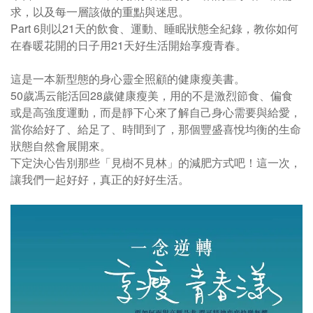
求，以及每一層該做的重點與迷思。
Part 6則以21天的飲食、運動、睡眠狀態全紀錄，教你如何
在春暖花開的日子用21天好生活開始享瘦青春。
這是一本新型態的身心靈全照顧的健康瘦美書。
50歲馮云能活回28歲健康瘦美，用的不是激烈節食、偏食
或是高強度運動，而是靜下心來了解自己身心需要與給愛，
當你給好了、給足了、時間到了，那個豐盛喜悅均衡的生命
狀態自然會展開來。
下定決心告別那些「見樹不見林」的減肥方式吧！這一次，
讓我們一起好好，真正的好好生活。