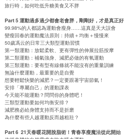
旅行時，如何吃低升糖美食又不胖
Part 5 運動過多過少都會老會胖，剛剛好，才是真正好
99.98%的人都認為運動會瘦身……這真是天大誤會
變瘦回春的運動魔法原則：持續＋均衡＋慢慢來
50歲馮云的日常三大類型運動習慣
第一類運動：放鬆柔軟、更有彈性的伸展拉筋按摩
第二類運動：補氣強身、減肥必做的有氧運動
第三類運動：要有型有線條就不能沒有的重量訓練
無論什麼運動，最重要的是自覺
想要輕鬆快樂的減肥？一定要跟著宇宙節氣！
安排「專屬自己」的運動課表
今天能不能運動？問問你的身體吧！
三類型運動要如何均衡安排？
減肥務必給身體支持而不是折磨
為什麼有些人越運動反而越粗壯？
Part 6 21天春暖花開脫脂術！青春享瘦魔法從此開始