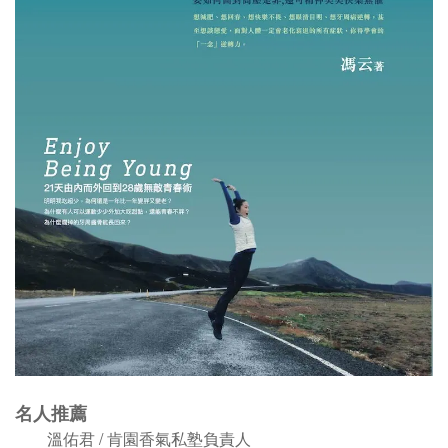
名人推薦
溫佑君 / 肯園香氣私塾負責人