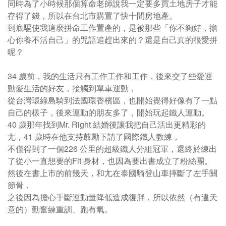
同時為了小時候那個算命老師說我一定要多買土地房子才能
存得了錢，所以在台北市購置了快十間房地產。
到底驅使我這麼拼命工作置產的，是被那些「你不夠好，擔
心你養不活自己」的咒語追趕出來的？還是自己真的很愛拼
呢？
34 歲前，我的生活只有工作工作和工作，後來交了些愛運
動愛生活的好友，接觸到單車運動，
從台灣環綠島騎到法國環香檳區，也開始覺得好像有了一點
自己的樣子，後來運動的朋友多了，開始玩起鐵人運動。
40 歲那年找到Mr. Right 結婚後讓我把自己活出更精彩的
尢，41 歲時在他支持鼓勵下請了國際鐵人教練，
不僅得到了一個226 公里的超級鐵人分組冠軍，還終於練出
了從小一直想要的Fit 身材，也因為要出書成立了粉絲團。
然後在書上市的前幾天，和尢在泰國騎登山車摔斷了左手關
節骨，
之後因為擔心手斷運動量降低造成復胖，所以依然（有違天
意的）勤奮練重訓、跑有氧。