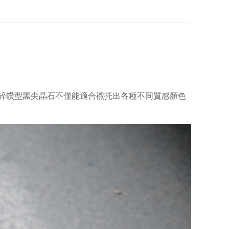
碎鑽型黑尖晶石不僅能適合襯托出各種不同質感顏色