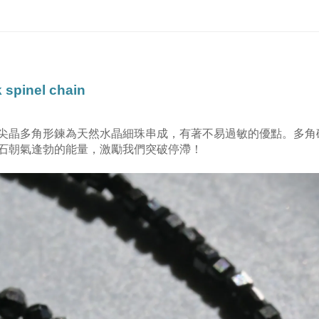
 spinel chain
尖晶多角形鍊為天然水晶細珠串成，有著不易過敏的優點。多角
石朝氣逢勃的能量，激勵我們突破停滯！