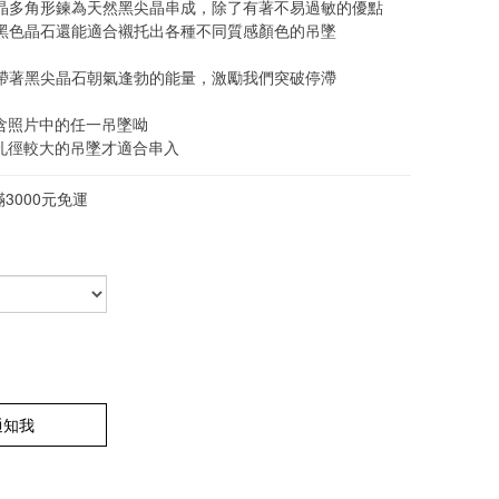
晶多角形鍊為天然黑尖晶串成，除了有著不易過敏的優點
黑色晶石還能適合襯托出各種不同質感顏色的吊墜
帶著黑尖晶石朝氣逢勃的能量，激勵我們突破停滯
包含照片中的任一吊墜呦
要孔徑較大的吊墜才適合串入
3000元免運
通知我