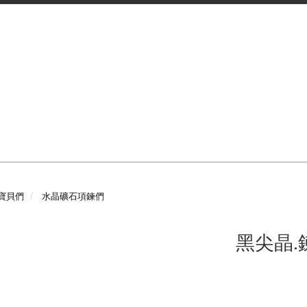
寶貝們
水晶礦石項鍊們
黑尖晶.鍊 2款