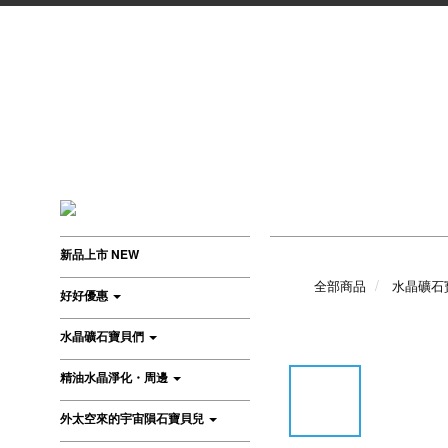
新品上市 NEW
全部商品
水晶礦石
好好優惠
水晶礦石寶貝們
精油水晶淨化・周邊
外太空來的宇宙隕石寶貝兒