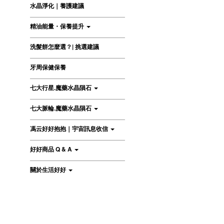
水晶淨化｜養護建議
精油能量・保養提升
洗髮餅怎麼選？| 挑選建議
牙周保健保養
七大行星.魔藥水晶隕石
七大脈輪.魔藥水晶隕石
馮云好好抱抱｜宇宙訊息收信
好好商品 Q & A
關於生活好好