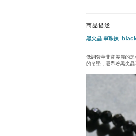
商品描述
black
黑尖晶.串珠
鍊
低調奢華非常美麗的黑
的吊墜，
還
帶著黑尖晶