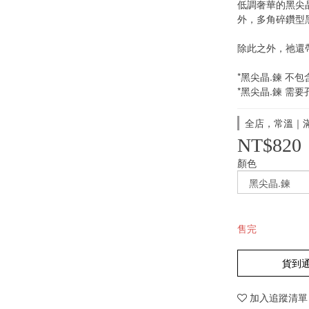
低調奢華的黑尖
外，多角碎鑽型
除此之外，祂還
*黑尖晶.鍊 不
*黑尖晶.鍊 需
全店，常溫｜滿
NT$820
顏色
售完
貨到
加入追蹤清單