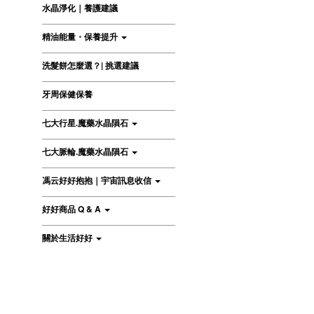
水晶淨化｜養護建議
精油能量・保養提升
洗髮餅怎麼選？| 挑選建議
牙周保健保養
七大行星.魔藥水晶隕石
七大脈輪.魔藥水晶隕石
馮云好好抱抱｜宇宙訊息收信
好好商品 Q & A
關於生活好好