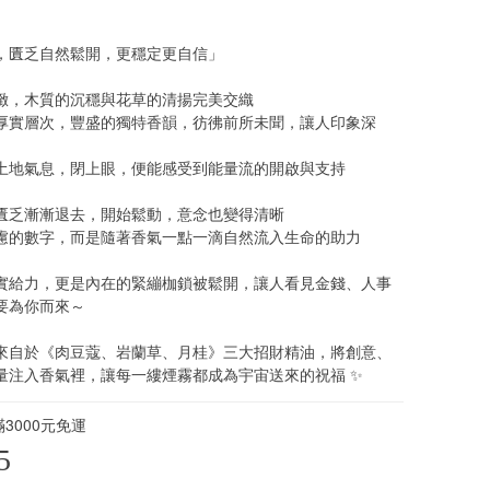
，匱乏自然鬆開，更穩定更自信」
緻，木質的沉穩與花草的清揚完美交織
厚實層次，豐盛的獨特香韻，彷彿前所未聞，讓人印象深
土地氣息，閉上眼，便能感受到能量流的開啟與支持
匱乏漸漸退去，開始鬆動，意念也變得清晰
慮的數字，而是隨著香氣一點一滴自然流入生命的助力
實給力，更是內在的緊繃枷鎖被鬆開，讓人看見金錢、人事
要為你而來～
來自於《肉豆蔻、岩蘭草、月桂》三大招財精油，將創意、
量注入香氣裡，讓每一縷煙霧都成為宇宙送來的祝福 ✨
3000元免運
5