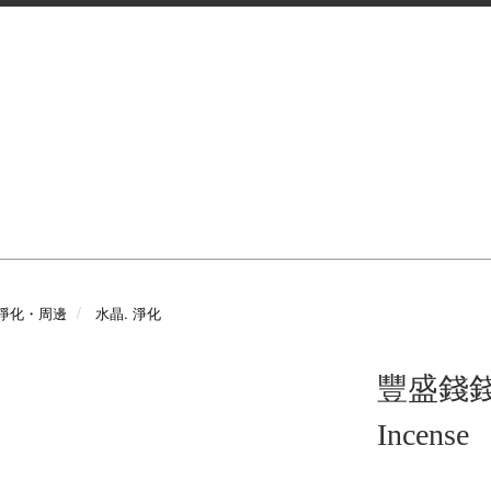
淨化・周邊
水晶. 淨化
豐盛錢錢來 
Incense