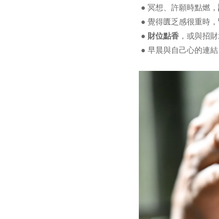
冥想、許願時點燃，
●
覺得匱乏感很重時，
●
財位點香
，或與招財
●
早晨與自己心的連結
●