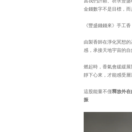
當我們許願、祈求豐盛
金錢數字不是目標，而
《豐盛錢錢來》手工香
由製香師在淨化冥想的
感，承接天地宇宙的自
燃起時，香氣會緩緩展
靜下心來，才能感受層
這股能量不僅
釋放外在
振