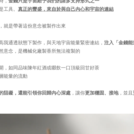
時，
金錢只是宇宙給予我們的諸多支持形式之一
是工具。
真正的豐盛，來自於與自己內心和宇宙的連結
，就是帶著這份意念被製作出來
高我通透狀態下製作，與天地宇宙能量緊密連結，
注入「金錢能
然意念，是機械化廠製香所無法複製的
開，如同品味陳年紅酒或啜飲一口頂級回甘好茶
層能量的流動
的阻礙，還能引領你回歸內心深處
，讓你
更加穩固、接地
，並且