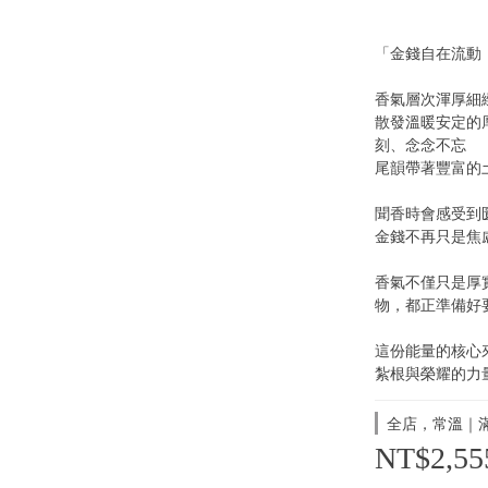
「金錢自在流動
香氣層次渾厚細
散發溫暖安定的
刻、念念不忘
尾韻帶著豐富的
聞香時會感受到
金錢不再只是焦
香氣不僅只是厚
物，都正準備好
這份能量的核心
紮根與榮耀的力
全店，常溫｜滿
NT$2,55