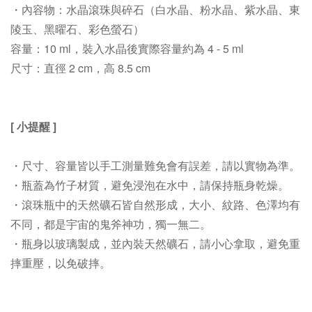
・內容物
：
水晶滾珠與碎石（白水晶、粉水晶、紫水晶、東
陵玉、黑曜石、彩色螢石）
容量：10 ml，裝入水晶後實際容量約為 4 - 5 ml
尺寸：直徑 2 cm，高 8.5 cm
[
小提醒 ]
・尺寸、容量皆以手工測量難免會有誤差，請以實物為準。
・瓶蓋
為竹子材質，避免浸泡在水中，請保持瓶身乾燥。
・滾珠瓶中的天然礦石
皆自然形成，
大小、
紋路、色澤均有
不同，都是宇宙的鬼斧神功，獨
一無二
。
・瓶身以玻璃製成，並內裝天然礦石，請小心
拿取
，避免
重
摔重壓，
以免破摔。