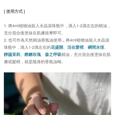
[ 使用方式
]
1. 將4ml植物油裝入水晶滾珠瓶中，滴入
1-2
滴左右的
精油，
充分混合後塗抹在肌膚按摩即可。
2. 也可作為天然精油香氛油使用
，
將4ml植物油裝入水晶滾
珠瓶中，
滴入1-2滴
左右的
花盛開
、
活在愛裡
、
瞬間永恆
、
靜謐茉莉
、
鏗鏘玫瑰
、
森之呼吸
精油，
充分混合後塗抹在肌
膚或髮梢，
就是隨身的香氛油呦。