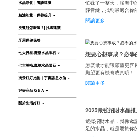
忙碌了一整天，腦海中
水晶淨化｜養護建議
靜音鍵，找到最適合你
精油能量・保養提升
閱讀更多
洗髮餅怎麼選？| 挑選建議
牙周保健保養
七大行星.魔藥水晶隕石
想要心想事成？必學的
怎麼做才能讓願望更容
七大脈輪.魔藥水晶隕石
願望更有機會成真哦！
馮云好好抱抱｜宇宙訊息收信
閱讀更多
好好商品 Q & A
關於生活好好
2025最強招財水晶
選擇招財水晶，就像邀
足的水晶，就是屬於你