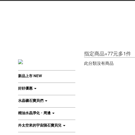
指定商品+77元多1件
此分類沒有商品
新品上市 NEW
好好優惠
水晶礦石寶貝們
精油水晶淨化・周邊
外太空來的宇宙隕石寶貝兒