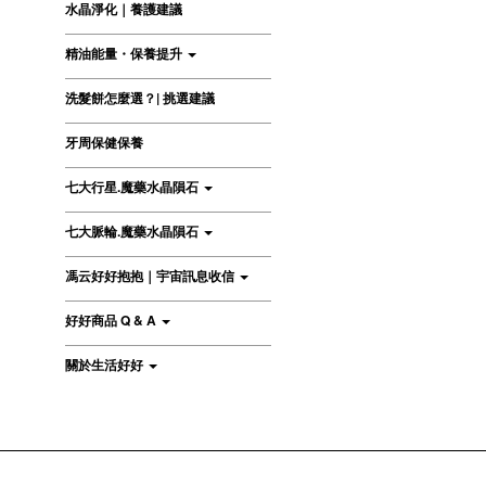
水晶淨化｜養護建議
精油能量・保養提升
洗髮餅怎麼選？| 挑選建議
牙周保健保養
七大行星.魔藥水晶隕石
七大脈輪.魔藥水晶隕石
馮云好好抱抱｜宇宙訊息收信
好好商品 Q & A
關於生活好好