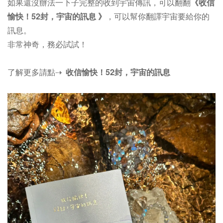
如果還沒辦法一下子完整的收到宇宙傳訊，可以
翻翻
《收信
愉快！52封，宇宙的訊息 》
，可以幫你翻譯宇宙要給你的
訊息。
非常神奇，務必試試！
了解更多請點⇢
收信愉快！52封，宇宙的訊息