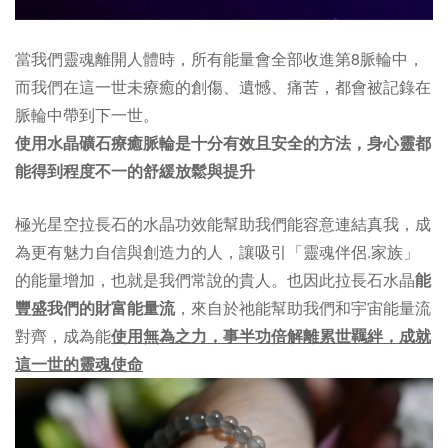
當我們靈魂離開人體時，所有能量會全部收進第8脈輪中，
而我們在這一世未療癒的創傷、遺憾、痛苦，都會被記錄在
脈輪中帶到下一世。
使用水晶礦石療癒脈輪是十分有效且安全的方法，身心靈都
能得到程度不一的舒緩放鬆與提升
極光星空拉長石的水晶功效能幫助我們能容意連結真我，成
為更有魅力自信與創造力的人，讓吸引「靈魂伴侶.家族」
的能量增加，也就是我們常說的貴人。也因此拉長石水晶
能
豐盛我們的財富能量流
，來自於祂能幫助我們和宇宙能量流
對齊，成為能
使用無為之力，事半功倍解離累世羈絆，成就
這一世的靈魂使命