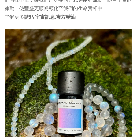
律動，
使豐盛更順暢顯化至我們的生命實相中
了解更多請點
宇宙訊息.複方精油