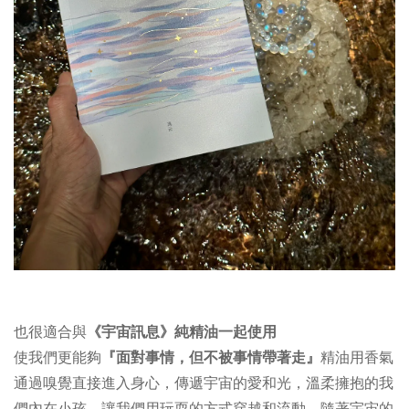
也很適合與
《宇宙訊息》純精油一起使用
使我們更能夠
『面對事情，但不被事情帶著走』
精油用香氣
通過嗅覺直接進入身心，傳遞宇宙的愛和光，溫柔擁抱的我
們內在小孩，讓我們用玩耍的方式穿越和流動，隨著宇宙的