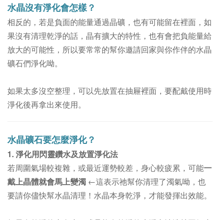
水晶沒有淨化會怎樣？
相反的，若是負面的能量通過晶礦，也有可能留在裡面，如
果沒有清理乾淨的話，晶
有擴大的特性，
也有會把負能量給
放大的可能性，所以要常常的幫你邀請回家與你作伴的水晶
礦石們淨化呦。
如果太多沒空整理，可以先放置在抽屜裡面，要配戴使用時
淨化後再拿出來使用。
水晶礦石要怎麼淨化？
1. 淨化用閃靈鑽水及放置淨化法
若周圍氣場較複雜，或最近運勢較差，身心較疲累，可能
一
戴上晶體就會馬上變濁
←這表示祂幫你清理了濁氣呦，也
要請你儘快幫水晶清理！
水晶本身乾淨，才能發揮出效能。