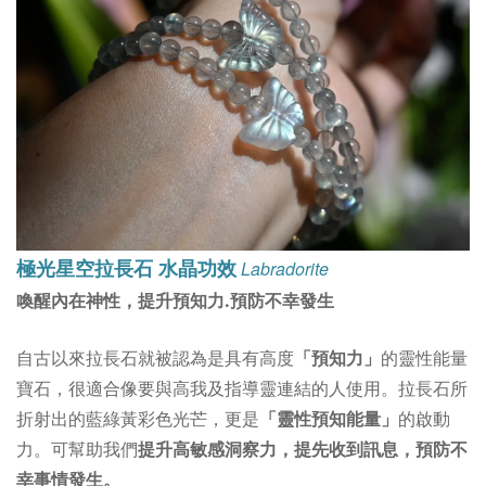
極光星空拉長石 水晶功效
Labradorite
預防不幸發生
喚醒內在神性，提升預知力.
自古以來拉長石就被認為是具有高度
「預知力」
的靈性能量
寶石，很適合像要與高我及指導靈連結的人使用。
拉長石所
折射出的藍綠黃彩色光芒，更是
「靈性預知能量
」
的啟動
力。
可幫助我們
提升高敏感洞察力，提先收到訊息，預防不
幸事情發生。