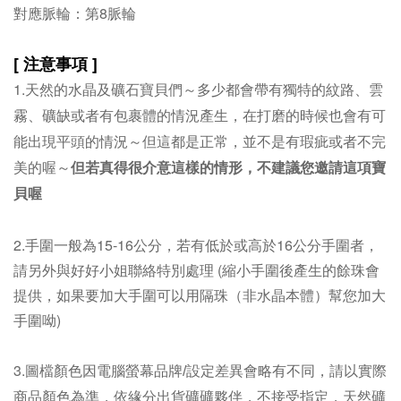
對應脈輪：第8脈輪
[ 注意事項 ]
1.
天然的水晶及礦石寶貝們～多少都會帶有獨特的紋路、雲
霧、礦缺或者有包裹體的情況產生，在打磨的時候也會有可
能出現平頭的情況～但這都是正常，並不是有瑕疵或者不完
美的喔～
但若真得很介意這樣的情形，不建議您邀請這項寶
貝喔
2.手圍一般為15-16公分，若有低於或高於16公分手圍者，
請另外與好好小姐聯絡特別處理 (縮小手圍後產生的餘珠會
提供，
如果要加大手圍可以用隔珠（非水晶本體）幫您加大
手圍呦
)
3.
圖檔顏色因電腦螢幕品牌/設定差異會略有不同，請以實際
商品顏色為準，依緣分出貨礦礦夥伴，不接受指定，天然礦