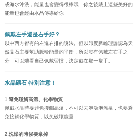
或海水沖洗，能量也會變得很棒哦，你之後戴上這些美好的
能量也會經由水晶傳導給你
佩戴左手還是右手好？
以
中西方都有的左進右排的說法
。
但以印度脈輪理論認為天
然晶石主要幫助脈輪能量的平衡，所以沒有佩戴左右手之
分，可以端看自己佩戴習慣，決定戴在那一隻手。
水晶礦石
特別注意！
1.
避免碰觸高溫、化學物質
佩戴水晶時要避免接觸高溫，不可以去泡澡泡溫泉，也要避
免接觸化學物質，以免破壞能量
洗澡的時候要拿掉
2.