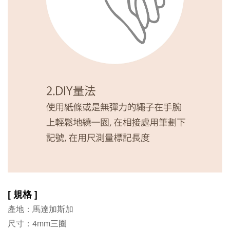
[ 規格 ]
產地：馬達加斯加
尺寸：4mm三圈