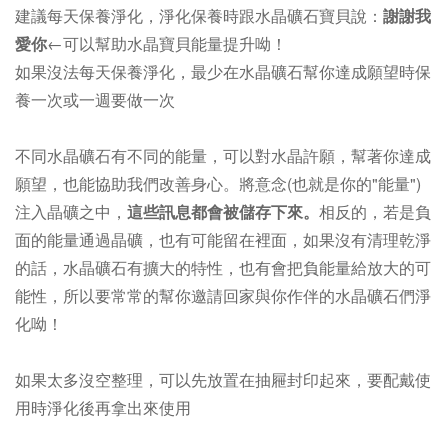
建議每天保養淨化，淨化保養時跟水晶礦石寶貝說：
謝謝我
愛你
←可以幫助水晶寶貝能量提升呦！
如果沒法每天保養淨化，最少在水晶礦石幫你達成願望時保
養一次或一週要做一次
不同水晶礦石有不同的能量，可以對水晶許願，幫著你達成
願望，也能協助我們改善身心。
將意念(也就是你的"能量")
注入晶礦之中，
這些訊息都會被儲存下來。
相反的，若是負
面的能量通過晶礦，也有可能留在裡面，如果沒有清理乾淨
的話，
水晶礦石
有擴大的特性，
也有會把負能量給放大的可
能性，所以要常常的幫你邀請回家與你作伴的水晶礦石們淨
化呦！
如果太多沒空整理，可以先放置在抽屜封印起來，要配戴使
用時淨化後再拿出來使用