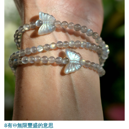
8有♾️無限豐盛的意思