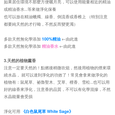
如果居住環境不那麼方便曬月亮，可以使用能量相近的精油
或精油香水...等來做淨化保養
也可以放在精油蠟燭、線香、倒流香或香椎上 （特別注意
都要純天然的才行呦，不然反而變更濁）
多款天然無化學添加
100%精油
←由此進
多款天然無化學添加
精油香水
←由此進
3.天然的植物薰香
注意一定要天然的！點燃後稍微吹熄，然後用植物的煙來環
繞水晶， 就可以達到淨化的功效了！常見會拿來做淨化的
植物有：鼠尾草、祕魯聖木、艾草、檀香、雪松...也可以用
好的線香來淨化，注意香的品質，不可以有化學混摻，不然
水晶能量會受損
淨化可用
《白色鼠尾草 White Sage》