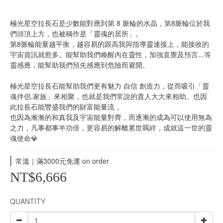
極光星空拉長石是少數能對應到第 8 脈輪的水晶，第8脈輪位於我
們頭頂上方，也被稱作是「靈魂的居所」。
第8脈輪能量越平衡，越容易的跟高我與指導靈連接上，能接收的
宇宙資訊就愈多。能幫助我們喚醒內在靈性，加強直覺及預言...等
靈感應，能幫助我們預先感應到危險而避開。
極光星空拉長石能幫助我們更有魅力 自信 創造力，從而吸引「靈
魂伴侶.家族」來相聚，也就是我們常說的貴人大大來相助。也因
此拉長石能豐盛我們的財富能量流，
也因為漸漸的和真我及宇宙能量對齊，而逐漸的成為可以使用無為
之力，凡事都事半功倍，更容易的解離累世羈絆，成就這一世的靈
魂使命💎
常溫｜滿3000元免運 on order
NT$6,666
QUANTITY