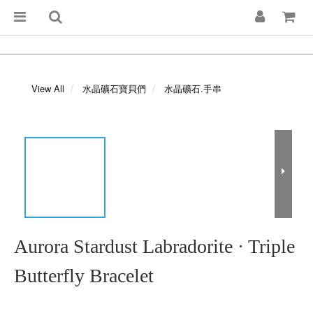
View All
水晶礦石寶貝們
水晶礦石.手串
Aurora Stardust Labradorite · Triple
Butterfly Bracelet