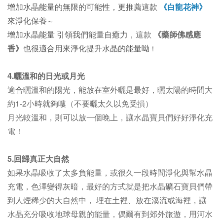
增加水晶能量的無限的可能性，更推薦這款
《白龍花神》
來淨化保養
～
增加水晶能量 引領我們能量自癒力
，
這款
《藥師佛感應
香》
也很適合用來淨化提升水晶的能量呦
！
4.曬溫和的日光或月光
適合曬溫和的陽光，能放在室外曬是最好，
曬太陽的時間大
約1-2小時就夠嘍（不要曬太久以免受損）
月光較溫和，則可以放一個晚上，讓水晶寶貝們好好淨化充
電！
5.回歸真正大自然
如果水晶吸收了太多負能量，或很久一段時間淨化與幫水晶
充電，色澤變得灰暗，最好的方式就是把水晶礦石寶貝們帶
到人煙稀少的大自然中， 埋在土裡、放在溪流或海裡，讓
水晶充分吸收地球母親的能量，偶爾有到郊外旅遊，用河水