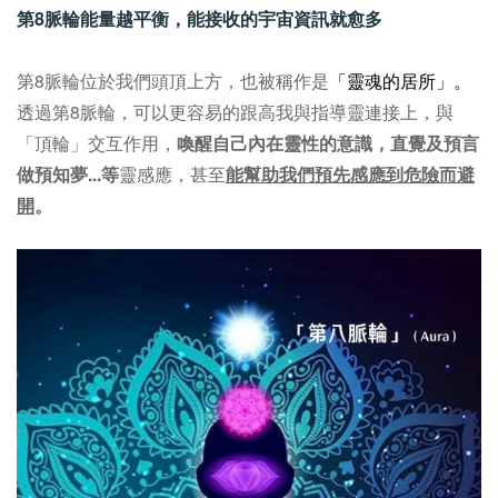
第8脈輪能量越平衡，能接收的宇宙資訊就愈多
第8脈輪位於我們頭頂上方，也被稱作是
「靈魂的居所」。
透過第8脈輪，可以更容易的跟高我與指導靈連接上，與
「頂輪」交互作用，
喚醒自己內在靈性的意識，直覺及預言
做預知夢...等
靈感應，甚至
能幫助我們預先感應到危險而避
開
。