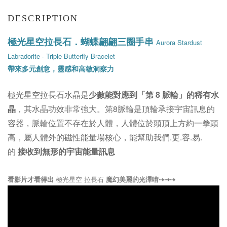
DESCRIPTION
極光星空拉長石．蝴蝶翩翩三圈手串
Aurora Stardust
Labradorite · Triple Butterfly Bracelet
帶來多元創意，靈感和高敏洞察力
極光星空拉長石水晶是
少數能對應到「第 8 脈輪」的稀有水
晶
，其水晶功效非常強大。
第8脈輪是頂輪承接宇宙訊息的
容器，脈輪位置不存在於人體，人體位於頭頂上方約一拳頭
高，屬人體外的磁性能量場核心，能幫助我們.更.容.易.
的
接收到無形的宇宙能量訊息
看影片才看得出
極光星空 拉長石
魔幻美麗的光澤唷⇢
⇢
⇢