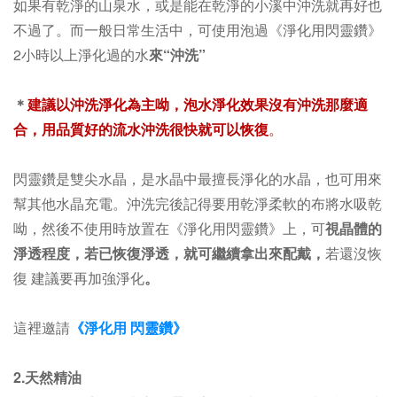
如果有乾淨的山泉水，或是能在乾淨的小溪中沖洗就再好也
不過了。而一般日常生活中，
可使用泡過《淨化用閃靈鑽》
2小時以上淨化過的水
來“沖洗”
＊
建議以沖洗淨化為主呦，泡水淨化效果沒有沖洗那麼適
合，
用品質好的流水沖洗很快就可以恢復
。
閃靈鑽是雙尖水晶，是水晶中最擅長淨化的水晶，也可用來
幫其他水晶充電。沖洗完後記得要用乾淨柔軟的布將水吸乾
呦，然後不使用時放置在
《淨化用閃靈鑽》上
，可
視晶體的
淨透程度，若已恢復淨透，就可繼續拿出來配戴，
若還沒恢
復 建議要再加強淨化
。
這裡邀請
《淨化用 閃靈鑽》
2.天然精油