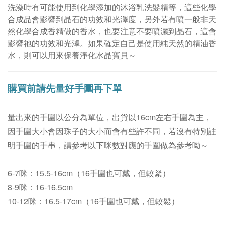
洗澡時有可能使用到化學添加的沐浴乳洗髮精等，這些化學
合成品會影響到晶石的功效和光澤度，另外若有噴一般非天
然化學合成香精做的香水，也要注意不要噴灑到晶石，這會
影響祂的功效和光澤。
如果確定自己是使用純天然的精油香
水，則可以用來保養淨化水晶寶貝～
購買前請先量好手圍再下單
量出來的手圍以公分為單位，
出貨以16cm左右手圍為主
，
因手圍大小會因珠子的大小而會有些許不同，若沒有特別註
明手圍的手串，請參考以下咪數對應的手圍做為參考呦～
6-7咪：15.5-16cm（16手圍也可戴，但較緊）
8-9咪：16-16.5cm
10-12咪：16.5-17cm（16手圍也可戴，但較鬆）