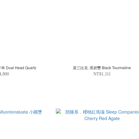
ual Head Quartz
莫三比克. 黑碧璽 Black Tourmaline
4,800
NT$1,111