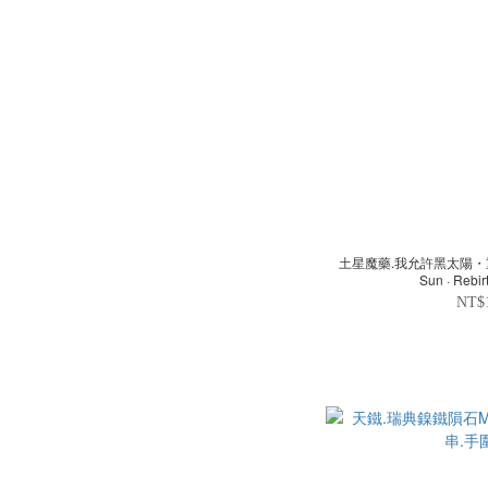
土星魔藥.我允許黑太陽・重生結界 I Allow 
Sun · Rebi
NT$