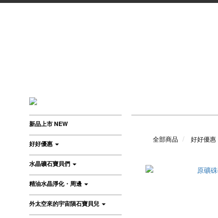
新品上市 NEW
全部商品
好好優惠
好好優惠
水晶礦石寶貝們
精油水晶淨化・周邊
外太空來的宇宙隕石寶貝兒