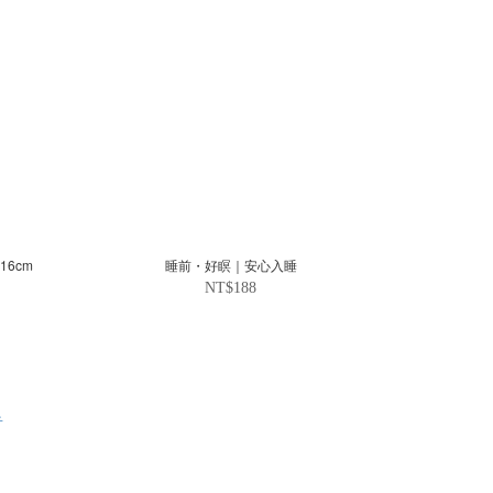
m手串.手圍16cm
睡前・好瞑｜安心入睡
NT$188