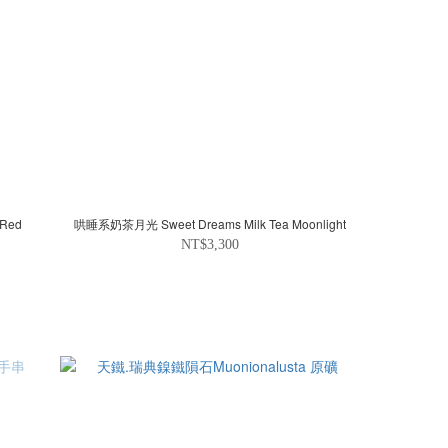
Red
哄睡系奶茶月光 Sweet Dreams Milk Tea Moonlight
NT$3,300