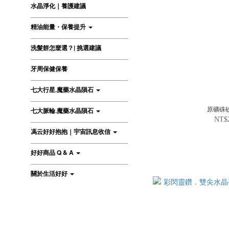
水晶淨化｜養護建議
精油能量・保養提升
洗髮餅怎麼選？| 挑選建議
牙周保健保養
七大行星.魔藥水晶隕石
原礦硃
七大脈輪.魔藥水晶隕石
NT$
馮云好好抱抱｜宇宙訊息收信
好好商品 Q & A
關於生活好好