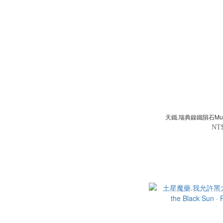
天鐵.瑞典鎳鐵隕石Muon
NT