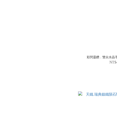
彩閃靈鑽．雙尖水晶手串 D
NT$