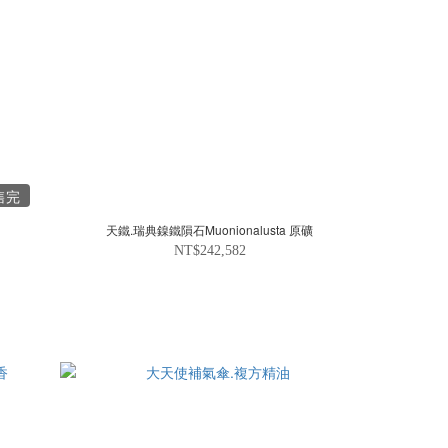
售完
天鐵.瑞典鎳鐵隕石Muonionalusta 原礦
NT$242,582