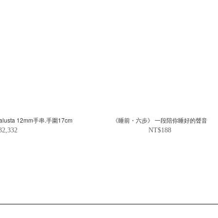
天鐵.瑞典鎳鐵隕石Muonionalusta 12mm手串.手圍17cm
《睡前・六步》 一段陪你睡好的聲音
32,332
NT$188