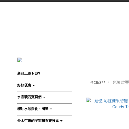
新品上市 NEW
彩虹碧璽
全部商品
好好優惠
水晶礦石寶貝們
精油水晶淨化・周邊
外太空來的宇宙隕石寶貝兒