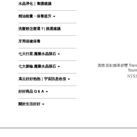
水晶淨化｜養護建議
精油能量・保養提升
洗髮餅怎麼選？| 挑選建議
牙周保健保養
七大行星.魔藥水晶隕石
透體.彩虹糖果碧璽 Transparent Rainbow Candy
七大脈輪.魔藥水晶隕石
Tour
NT$3
馮云好好抱抱｜宇宙訊息收信
好好商品 Q & A
關於生活好好