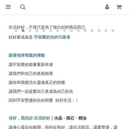
生活好好，不僅只是為了做出好的商品而已
好好要成為是
宇宙愛的光的引路者
跟著地球母親的律動
讓宇宙愛的能量重新串連
讓我們和自己的真我相遇
讓你和我都活出靈魂真正的快樂
讓我們一起從愛自己來成為自己的光
回到宇宙豐盛的自由和愛 好好生活：）
｜水晶・隕石・精油
你好，我也好.生活好好
讓身心靈自在敞開，與內在和好，讓生活順流，讓愛豐盛，讓