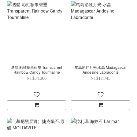
透體.彩虹糖果碧璽 Transparent
馬島彩虹月光.水晶 Madagascar
Rainbow Candy Tourmaline
Andesine Labradorite
NT$34,300
NT$17,745