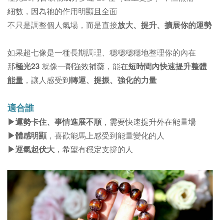
細數，因為祂的作用明顯且全面
不只是調整個人氣場，而是直接
放大、提升、擴展你的運勢
如果超七像是一種長期調理、穩穩穩穩地整理你的內在
那
極光23
就像一劑強效補藥，能在
短時間內快速提升整體
能量
，讓人感受到
轉運、提振、強化的力量
適合誰
▶︎運勢卡住、事情進展不順
，需要快速提升外在能量場
▶︎
體感明顯
，喜歡能馬上感受到能量變化的人
▶︎
運氣起伏大
，希望有穩定支撐的人