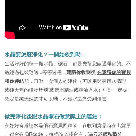
水晶要怎麼淨化？
一開始收到時...
。不
生活好好的每一顆水晶、礦石，都是先幫您做過淨化的
過經過包裝運送...等等過程，
建議你收到後
在邀請你的寶貝
和你連結前
，再做一次個人的淨化（可以用閃靈鑽水清理
或純天然的植物煙燻 或使用精油或精油香水）中點一定要
確定是純天然的才可以呦，不然水晶會受到傷害
做完淨化後跟水晶礦石做意識上的連結：
在好好有邀請水晶礦石寶貝回家者，在收到貨品時在出貨單
上都會有 QRcode ，掃描進入後會有，
馮云老師私塾分