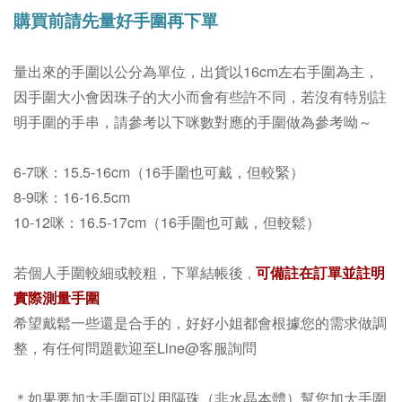
購買前請先量好手圍再下單
量出來的手圍以公分為單位，
出貨以16cm左右手圍為主
，
因手圍大小會因珠子的大小而會有些許不同，若沒有特別註
明手圍的手串，請參考以下咪數對應的手圍做為參考呦～
6-7咪：15.5-16cm（16手圍也可戴，但較緊）
8-9咪：16-16.5cm
10-12咪：16.5-17cm（16手圍也可戴，但較鬆）
若個人手圍較細或較粗，下單結帳後
可備註在訂單並註明
，
實際測量手圍
希望戴鬆一些還是合手的，好好小姐都會根據您的需求做調
整，有任何問題歡迎至Line@客服詢問
＊如果要加大手圍可以用隔珠（非水晶本體）幫您加大手圍