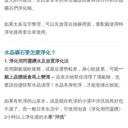
礦石們淨化呦。
如果太多沒空整理，可以先放置在抽屜裡面，要配戴使用時
淨化後再拿出來使用。
水晶礦石要怎麼淨化？
1. 淨化用閃靈鑽水及放置淨化法
若周圍氣場較複雜，或最近運勢較差，身心較疲累，可能
一
戴上晶體就會馬上變濁
←這表示祂幫你清理了濁氣呦，也
要請你儘快幫水晶清理！
水晶本身乾淨，才能發揮出效能。
如果有乾淨的山泉水，或是能在乾淨的小溪中沖洗就再好也
不過了。而一般日常生活中，
可使用泡過《淨化用閃靈鑽》
2小時以上淨化過的水
來“沖洗”