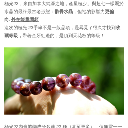
極光23，來自加拿大純淨之地，產量極少。與超七一樣屬於
水晶的最終最古老形態：
骸骨水晶
，但祂的影響力
更偏
向.
外在能量調頻
這次的極光 23手串不是一般品項，是尋覓了很久才找到
收
藏等級，
帶著金牙紅邊的，是頂到天花板的等級！
極光23內含礦物成分多達 23 種（甚至更多），但無需一一