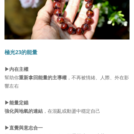
極光23的能量
▶︎
內在主權
幫助你
重新拿回能量的主導權
，不再被情緒、人際、外在影
響左右
▶︎
能量定錨
強化與地氣的連結
，在混亂或動盪中穩定自己
▶︎
直覺與意志合一