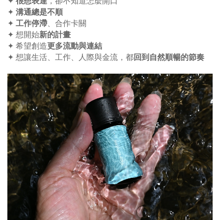
很想表達
✦
，卻不知道怎麼開口
溝通總是不順
✦
工作停滯
✦
、合作卡關
新的計畫
✦ 想開始
更多流動與連結
✦ 希望創造
回到自然順暢的節奏
✦ 想讓生活、工作、人際與金流，都