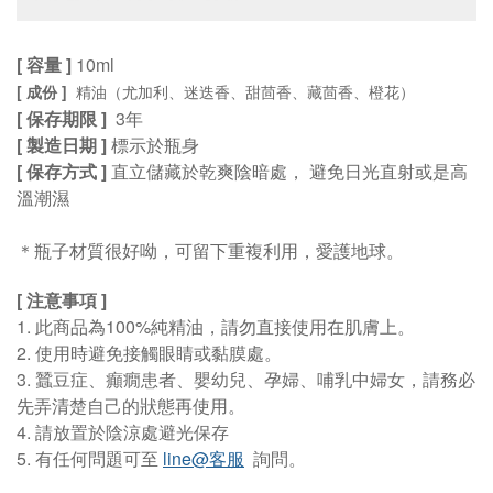
[ 容量 ]
10
ml
[ 成份 ]
精油（尤加利、迷迭香、甜茴香、藏茴香、橙花）
[ 保存期限 ]
3年
[ 製造日期 ]
標示於瓶身
[ 保存方式 ]
直立儲藏於乾爽陰暗處， 避免日光直射或是高
溫潮濕
＊瓶子材質很好呦，可留下重複利用，愛護地球。
[ 注意事項
]
1.
此商品為100%純精油，請勿直接使用在肌膚上
。
2. 使用時避免接觸眼睛或黏膜處
。
3. 蠶豆症、癲癇患者、嬰幼兒、孕婦、哺乳中婦女，請務必
先弄清楚自己的狀態再使用。
4. 請放置於陰涼處避光保存
5. 有任何問題可至
line@客服
詢問。