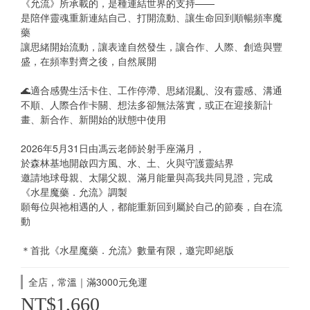
《允流》所承載的，是種連結世界的支持——
是陪伴靈魂重新連結自己、打開流動、讓生命回到順暢頻率魔
藥
讓思緒開始流動，讓表達自然發生，讓合作、人際、創造與豐
盛，在頻率對齊之後，自然展開
🌊適合感覺生活卡住、工作停滯、思緒混亂、沒有靈感、溝通
不順、人際合作卡關、想法多卻無法落實，或正在迎接新計
畫、新合作、新開始的狀態中使用
2026年5月31日由馮云老師於射手座滿月，
於森林基地開啟四方風、水、土、火與守護靈結界
邀請地球母親、太陽父親、滿月能量與高我共同見證，完成
《水星魔藥．允流》調製
願每位與祂相遇的人，都能重新回到屬於自己的節奏，自在流
動
＊首批《水星魔藥．允流》數量有限，邀完即絕版
全店，常溫｜滿3000元免運
NT$1,660