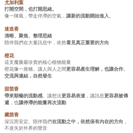
尤加利葉
打開空間，也打開思緒。
讓新的流動開始進入
像一陣風，帶走停滯的空氣，
。
迷迭香
清晰、聚焦、整理思緒
看見真正重要的方向
陪伴我們在大量訊息中，依然
橙花
這支魔藥最珍貴的核心植物能量
更容易產生理解，也讓合作、
橙花像一座橋。讓人與人之間
交流與連結，自然發生
甜茴香
帶來順暢的流動感
更容易表達
更容易被傳
。讓想法
，讓訊息
遞
讓停滯的能量再次流動
，也
藏茴香
在流動之中，依然保有內在的方向
深沉而安定。陪伴我們
，
不迷失於外界的聲音