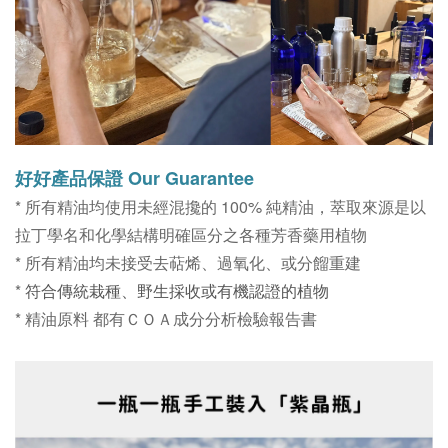
好好
產品保證 Our Guarantee
* 所有精油均使用未經混攙的 100% 純精油，萃取來源是以
拉丁學名和化學結構明確區分之各種芳香藥用植物
* 所有精油均未接受去萜烯、過氧化、或分餾重建
*
符合傳統栽種、野生採收或有機認證的植物
*
精油原料
都有ＣＯＡ
成分分析
檢驗報告書