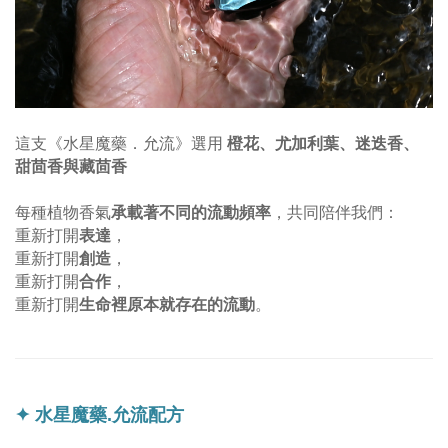
橙花、尤加利葉、迷迭香、
這支《水星魔藥．允流》選用
甜茴香與藏茴香
承載著不同的流動頻率
每種植物香氣
，共同陪伴我們：
表達
重新打開
，
創造
重新打開
，
合作
重新打開
，
生命裡原本就存在的流動
重新打開
。
✦ 水星魔藥.允流配方