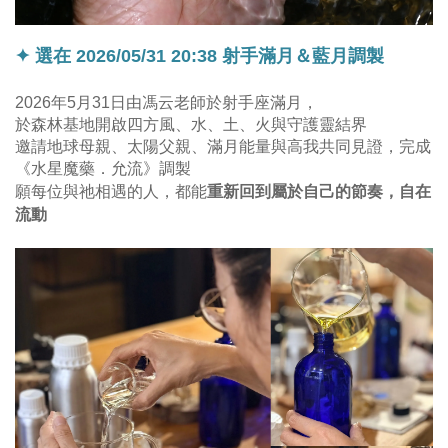
✦ 選在 2026/05/31 20:38 射手滿月＆藍月調製
2026年5月31日由馮云老師於射手座滿月，
於森林基地開啟四方風、水、土、火與守護靈結界
邀請地球母親、太陽父親、滿月能量與高我共同見證，完成
《水星魔藥．允流》調製
重新回到屬於自己的節奏，自在
願每位與祂相遇的人，都能
流動