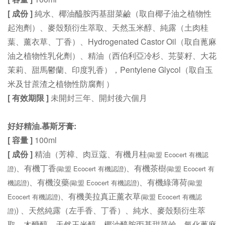
[ 成份 ]
純水、椰油醯胺丙基甜菜鹼（取自椰子油之植物性
起泡劑）、麥殼類衍生萃取、天然玉米醇、純露（土肉桂
葉、薰衣草、丁香）、Hydrogenated Castor Oil（取自蓖麻
油之植物性乳化劑）、精油（西伯利亞冷杉、芫荽籽、大花
茉莉、甜⾺鬱蘭、印度乳香），Pentylene Glycol（取自玉
米及甘蔗渣之植物性防腐劑 ）
[ 有效期限 ]
未開封三年、開封後六個月
好好精油.慕斯牙膏:
[ 容量 ]
100ml
[ 成份 ]
精油
（芳樟、肉豆蔻、有機月桂
(歐盟 Ecocert 有機認
、有機丁香
、有機茶樹
證)
(歐盟 Ecocert 有機認證)
(歐盟 Ecocert 有
、有機沒藥
、有機綠薄荷
機認證)
(歐盟 Ecocert 有機認證)
(歐盟
、有機美拉真正薰衣草
Ecocert 有機認證)
(歐盟 Ecocert 有機認
)
、天然純露（左手香、丁香）、
純水、麥殼類衍生萃
證)
取
、
木醣醇
、
天然玉米醇
、
椰油醯胺丙基甜菜鹼
、
氫化蓖麻