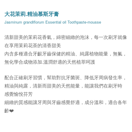
大花茉莉.精油慕斯牙膏
Jasminum grandiflorum
Essential oil Toothpaste-mousse
清新甜美的茉莉花香氣，綿密細緻的泡沫，
每一次刷牙就像
在享用茉莉花茶的清香甜美
內含多種適合牙齦牙齒保健的精油、純露植物能量，
無氟，
無化學合成物添加.
溫潤舒適的
天然植萃呵護
配合正確刷牙習慣，幫助對抗牙菌斑、降低牙周病發生率，
精油與純露，清新而甜美的天然能量，
能讓我們在刷牙時
感覺愉悅芬芳
細緻的質感能讓牙周與牙齒感覺舒適，
成分溫和，適合各年
齡❤️