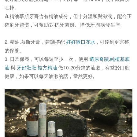
吐掉。
🔺
精油慕斯牙膏含有精油成分，但十分溫和與滋潤，配合正
確刷牙習慣，
可幫助對抗
牙菌斑、
降低牙周病發生率
。
2.
精油.慕斯牙膏
，建議搭配
好好漱口花水
可達到更完整
，
的保養。
3. 日常保養，可以每週至少一次，使用
還原奇蹟.純植基底
油
與
牙好壯壯.複方精油
做10-20分鐘的油漱，有益於口腔
健康，如果可以每天
油漱
的話，當然更好
。