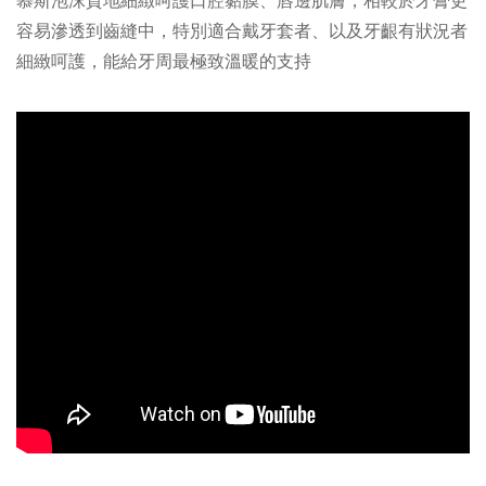
容易滲透到齒縫中，特別適合戴牙套者、以及牙齦有狀況者
細緻呵護，能給牙周最極致溫暖的支持