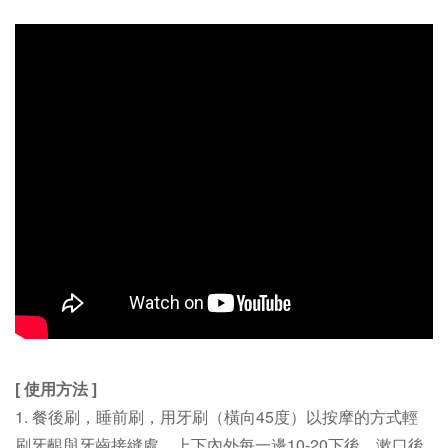
[ 使用方法 ]
1. 餐後刷，睡前刷，用牙刷（橫向45度）以按摩的方式輕
刷牙齦與牙齒接縫處，
上下內外每一邊10-20下後，漱口後