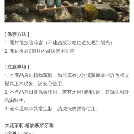
[ 保存方法 ]
1.
開封後放陰涼處（不建議放冰箱也避免曬到陽光）
2. 開封後於6個月內盡快使用完畢
[ 注意事項 ]
1. 本產品為純
植物萃取，如瓶底有少許沉澱屬或些許色相改
變為正常現象，請安心使用。
2. 本產品為日常保養使用，若有牙周相關疾病，建議先就診
諮詢醫生。
3. 若有過敏等異常症狀，請減低或暫停使用。
大花茉莉.精油慕斯牙膏
:
[ 容量 ]
100ml