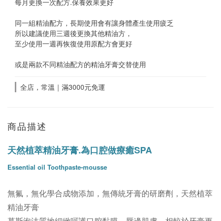
每月更換一次配方.保養效果更好
同一組精油配方，長期使用會有讓身體產生使用疲乏
所以建議使用三週後更換其他精油方，
至少使用一週再恢復使用原配方會更好
或是兩款不同精油配方的精油牙膏交替使用
全店，常溫｜滿3000元免運
商品描述
天然植萃精油牙膏
.為口腔做療癒SPA
Essential oil Toothpaste-mousse
無氟，無化學合成物添加，無傳統牙膏的研磨劑，天然植萃
精油牙膏
慕斯泡沫質地細緻呵護口腔黏膜、唇邊肌膚，相較於牙膏更