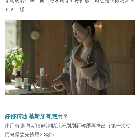
牙周病發生率，而且每次刷牙都好舒服，就想是在做精油Ｓ
ＰＡ一樣！
好好精油.慕斯牙膏怎用？
使用時 將慕斯噴頭請貼近牙刷刷面輕壓再擠出（第一次使
用會需要先擠壓2-3次）