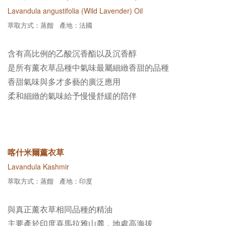
Lavandula angustifolia (Wild Lavender) Oil
萃取方式：蒸餾 產地：法國
含有高比例的乙酸沉香酯以及沉香醇
是所有薰衣草品種中
氣味最屬細緻香甜的品種
香甜氣味與多才多藝的廣泛應用
柔和細緻的氣味
給予慢慢舒緩的陪伴
喀什米爾薰衣草
Lavandula Kashmir
萃取方式：蒸餾 產地：印度
與真正薰衣草相同品種的精油
主要產於印度喜馬拉雅山麓，地處高海拔