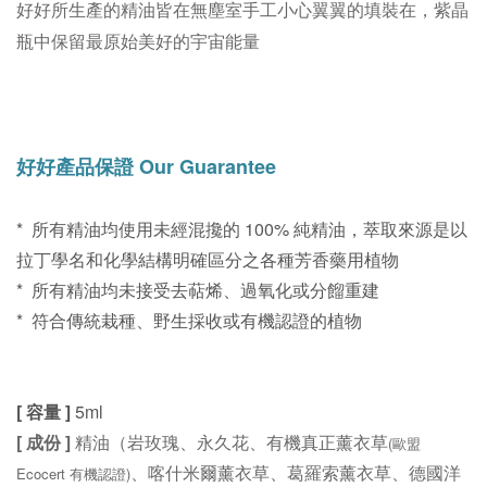
好好所生產的精油皆在無塵室手工小心翼翼的填裝在，
紫晶
瓶中保留最原始美好的宇宙能量
好好
產品保證 Our Guarantee
* 所有精油均使用未經混攙的 100% 純精油，萃取來源是以
拉丁學名和化學結構明確區分之各種芳香藥用植物
* 所有精油均未接受去萜烯、過氧化或分餾重建
*
符合傳統栽種、野生採收或有機認證的植物
[ 容量 ]
5ml
[ 成份 ]
精油（
岩玫瑰、永久花、有機真正薰衣草
(
歐盟
、喀什米爾薰衣草、葛羅索薰衣草、德國洋
Ecocert 有機認證)