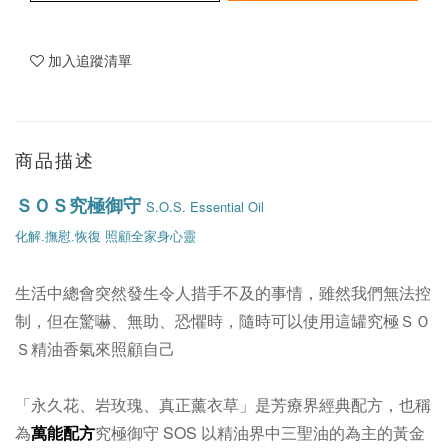
加入追蹤清單
商品描述
ＳＯＳ究極御守
S.O.S. Essential Oil
化解.撫慰.恢復 照顧全家身心靈
生活中總會突然發生令人措手不及的事情，雖然我們無法控
制，但在驚嚇、無助、恐懼時，隨時可以使用這罐究極ＳＯ
Ｓ精油香氣來照顧自己
「永久花、岩玫瑰、真正薰衣草」是芳療界經典配方，也稱
為
萬能配方
究極御守 SOS 以精油界中三聖油的為主的黃金