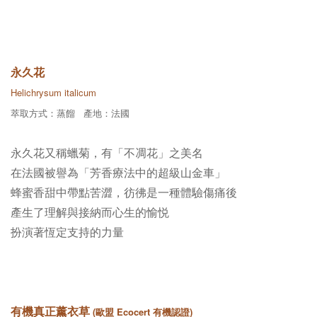
永久花
Helichrysum italicum
萃取方式：蒸餾 產地：法國
永久花又稱蠟菊，有「不凋花」之美名
在法國被譽為「芳香療法中的超級山金車」
蜂蜜香甜中帶點苦澀，彷彿是一種體驗傷痛後
產生了理解與接納而心生的愉悦
扮演著恆定支持的力量
有機真正薰衣草
(歐盟 Ecocert 有機認證)