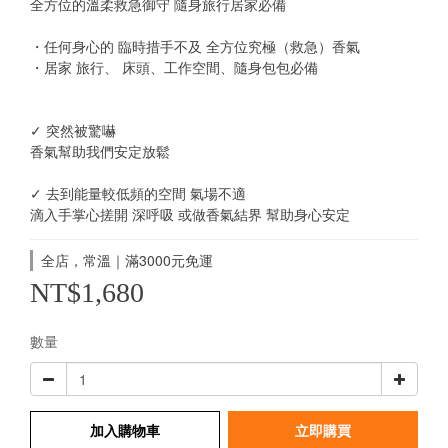
全方位的溫柔救急御守 隨身旅行居家必備
・任何身心的 臨時措手不及 全方位究極（救急）香氣
・居家 旅行、 床頭、工作空間、隨身包包必備
✓ 突然被驚嚇
香氣幫助我們安定放鬆
✓ 去到能量較低頻的空間 氣場不適
滴入手掌心搓開 深呼吸 或做香氣結界 幫助身心安定
全店，常溫｜滿3000元免運
NT$1,680
數量
加入購物車
立即購買