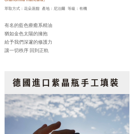
萃取方式：花朵蒸餾 產地：尼泊爾 等級：有機
有名的藍色療癒系精油
猶如金色太陽的擁抱
給予我們深邃的修護力
讓一切秩序
回到正軌