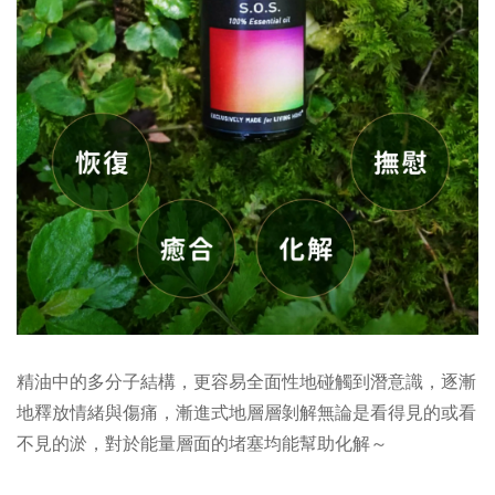
精油中的多分子結構，更容易全面性地碰觸到潛意識，逐漸
地釋放情緒與傷痛，漸進式地層層剝解無論是看得見的或看
不見的淤，對於能量層面的堵塞均能幫助化解～