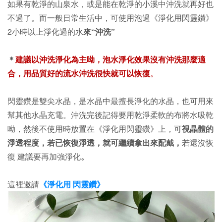
如果有乾淨的山泉水，或是能在乾淨的小溪中沖洗就再好也
不過了。而一般日常生活中，
可使用泡過《淨化用閃靈鑽》
2小時以上淨化過的水
來“沖洗”
＊
建議以沖洗淨化為主呦，泡水淨化效果沒有沖洗那麼適
合，
用品質好的流水沖洗很快就可以恢復
。
閃靈鑽是雙尖水晶，是水晶中最擅長淨化的水晶，也可用來
幫其他水晶充電。沖洗完後記得要用乾淨柔軟的布將水吸乾
呦，然後不使用時放置在
《淨化用閃靈鑽》上
，可
視晶體的
淨透程度，若已恢復淨透，就可繼續拿出來配戴，
若還沒恢
復 建議要再加強淨化
。
這裡邀請
《淨化用 閃靈鑽》