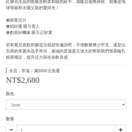
紅膠花水晶的能量是輕柔和緩的給予，溫暖且毫無保留。就像是地
球母親和太陽父親的愛與光！
𖣔激發活力
𖣔招好運.吸引貴人
𖣔創造好機緣 吸引正財運
若有看見喜歡的膠花兒就趕快邀請吧，不僅數量稀少罕見，還是位
百搭的美麗水晶手串兒，最強的是溫柔又強大的幫助我們海底輪扎
根更穩定，提升活力與生命歡喜感
全店，常溫｜滿3000元免運
NT$2,680
顏色
數量