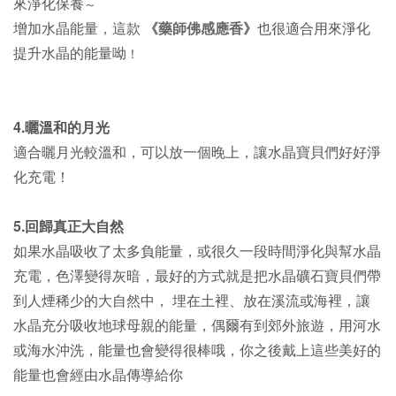
來淨化保養
～
增加水晶能量
，
這款
《藥師佛感應香》
也很適合用來淨化
提升水晶的能量呦
！
4.曬溫和的月光
適合曬
月光較溫和，可以放一個晚上，讓水晶寶貝們好好淨
化充電！
5.回歸真正大自然
如果水晶吸收了太多負能量，或很久一段時間淨化與幫水晶
充電，色澤變得灰暗，最好的方式就是把水晶礦石寶貝們帶
到人煙稀少的大自然中， 埋在土裡、放在溪流或海裡，讓
水晶充分吸收地球母親的能量，偶爾有到郊外旅遊，用河水
或海水沖洗，能量也會變得很棒哦，你之後戴上這些美好的
能量也會經由水晶傳導給你