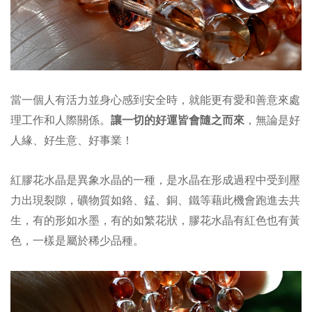
當一個人有活力並身心感到安全時，就能
更有愛和善意來處
讓
一切的好運皆會隨之而來
理工作和人際關係。
，無論是好
人緣、好生意、好事業！
紅膠花水晶是異象水晶的一種，
是水晶在形成過程中受到壓
力出現裂隙，礦物質
如鉻、錳、銅、鐵等藉此機會跑進去共
生
，有的形如水墨，有的如繁花狀，
膠花水晶有紅色也有黃
色，一樣是屬於稀少品種。