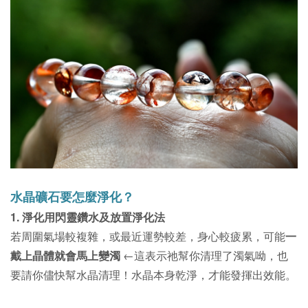
水晶礦石要怎麼淨化？
1. 淨化用閃靈鑽水及放置淨化法
若周圍氣場較複雜，或最近運勢較差，身心較疲累，可能
一
戴上晶體就會馬上變濁
←這表示祂幫你清理了濁氣呦，也
要請你儘快幫水晶清理！
水晶本身乾淨，才能發揮出效能。