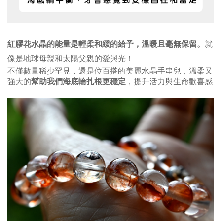
紅膠花水晶的能量是
輕柔和緩的給予
，
溫暖且毫無保留。
就
像是地球母親和太陽父親的愛與光！
不僅數量稀少罕見，還是位百搭的美麗水晶手串兒，溫柔又
強大的
幫助我們海底輪扎根更穩定
，提升活力與生命歡喜感