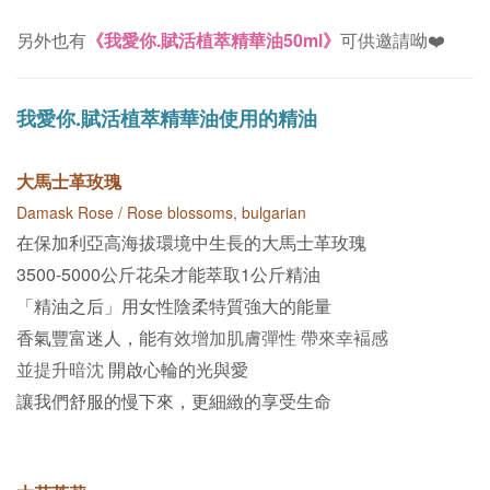
另外也有
《我愛你.賦活植萃精華油50ml》
可供邀請呦
❤️
我愛你.賦活植萃精華油
使用的精油
大馬士革玫瑰
Damask Rose / Rose blossoms, bulgarian
在保加利亞高海拔環境中生長的大馬士革玫瑰
3500-5000公斤花朵才能萃取1公斤精油
「精油之后」用女性陰柔特質強大的能量
香氣豐富迷人，能
有效增加肌膚彈性
帶來幸褔感
並提升暗沈
開啟心輪的光與愛
讓我們舒服的慢下來，更細緻的享受生命