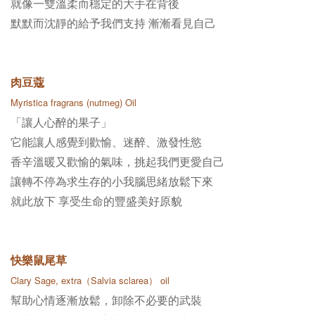
就像一雙溫柔而穩定的大手在背後
默默而沈靜的給予我們支持 漸漸看見自己
肉豆蔻
Myristica fragrans (nutmeg) Oil
「讓人心醉的果子」
它能讓人感覺到歡愉、迷醉、激發性慾
香辛溫暖又歡愉的氣味，挑起我們更愛自己
讓轉不停為求生存的小我腦思緒放鬆下來
就此放下 享受生命的豐盛美好原貌
快樂鼠尾草
Clary Sage, extra（Salvia sclarea） oil
幫助心情逐漸放鬆，卸除不必要的武裝