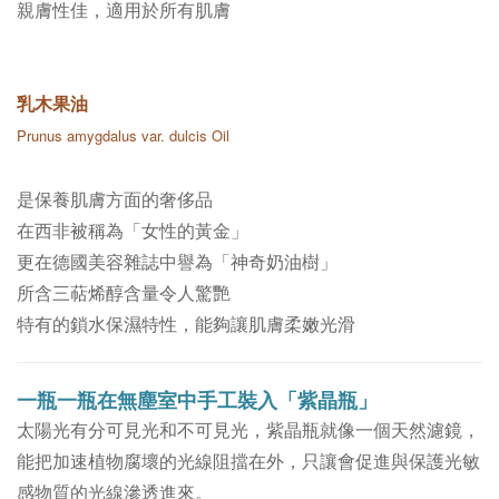
親膚性佳，適用於所有肌膚
乳木果油
Prunus amygdalus var. dulcis Oil
是保養
肌膚
方面的奢侈品
在西非被稱為「女性的黃金」
更在德國美容雜誌中譽為「神奇奶油樹」
所含三萜烯醇含量令人驚艷
特有的鎖水保濕特性，能夠讓肌膚柔嫩光滑
一瓶一瓶在無塵室中手工裝入「紫晶瓶」
太陽光有分可見光和不可見光，紫晶瓶就像一個天然濾鏡，
能把加速植物腐壞的光線阻擋在外，只讓會促進與保護光敏
感物質的光線滲透進來。