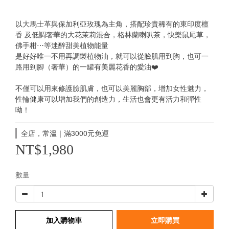
以大馬士革與保加利亞玫瑰為主角，搭配珍貴稀有的東印度檀
香 及低調奢華的大花茉莉混合，格林蘭喇叭茶，快樂鼠尾草，
佛手柑⋯等迷醉甜美植物能量
是好好唯一不用再調製植物油，就可以從臉肌用到胸，也可一
路用到腳（奢華）的一罐有美麗花香的愛油❤️
不僅可以用來修護臉肌膚，也可以美麗胸部，增加女性魅力，
性輪健康可以增加我們的創造力，生活也會更有活力和彈性
呦！
全店，常溫｜滿3000元免運
NT$1,980
數量
加入購物車
立即購買