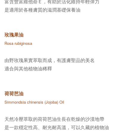
富含豐富維他命Ｅ，有助於活化維持年輕彈力
是適用於各種膚質的滋潤基礎保養油
玫瑰果油
Rosa rubiginosa
由野玫瑰果實萃取而成，有護膚聖品的美名
適合與其他植物油稀釋
荷荷芭油
Simmondsia chinensis (Jojoba) Oil
天然冷壓萃取的荷荷芭油生長在乾燥的沙漠地帶
是一款穩定性高、耐光耐高溫，可以久藏的植物油