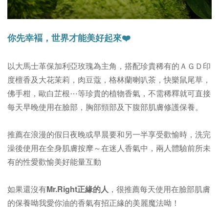
你先幸褔，世界才能美好起來❤️
以大馬士革​保加利亞玫瑰為主角，搭配珍貴稀有的ＡＧＤ印
度檀香及大花茉莉，肉豆蔻，格林蘭喇叭茶，快樂鼠尾草，
佛手柑，歐白芷根⋯等珍貴的植物香氣，不需稀釋就可直接
每天早晚使用在臉部，胸部頸部及下腹部肌膚修護保養。
推薦在浪漫的假日夜晚或早晨要和另一半享受歡愉時，洗完
澡後使用在全身肌膚按摩～在迷人香氣中，兩人體驗前所未
有的性愛歡愉美好能量互動
如果還沒有
Mr.Right正緣的人
，很推薦每天使用在臉部肌膚
的保養呦我愛你油的香氣有招正緣的美麗魔法呦！