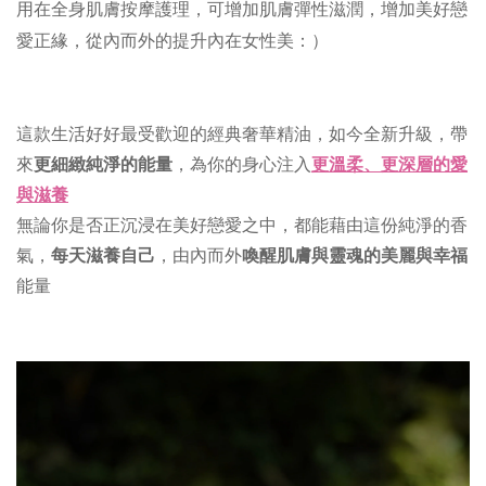
用在全身肌膚按摩護理，可
增加肌膚彈性滋潤，增加美好戀
愛正緣，從內而外的
提升內在女性美：）
這款生活好好最受歡迎的經典奢華精油，如今全新升級，帶
來
更細緻純淨的能量
，為你的身心注入
更溫柔、更深層的愛
與滋養
無論你是否正沉浸在美好戀愛之中，都能藉由這份純淨的香
氣，
每天滋養自己
，由內而外
喚醒肌膚與靈魂的美麗與幸福
能量