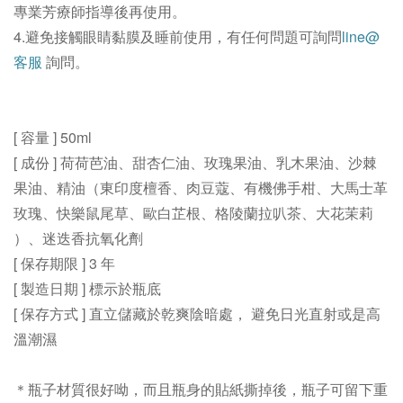
專業芳療師指導後再使用。
4.避免接觸眼睛黏膜及睡前使用，有任何問題可詢問
line@
客服
詢問。
[ 容量 ] 50ml
[ 成份 ] 荷荷芭油、甜杏仁油、玫瑰果油、乳木果油、沙棘
果油、精油（東印度檀香、肉豆蔻、有機佛手柑、大馬士革
玫瑰、快樂鼠尾草、歐白芷根、格陵蘭拉叭茶、大花茉莉
）、迷迭香抗氧化劑
[ 保存期限 ] 3
年
[ 製造日期 ] 標示於瓶底
[ 保存方式 ] 直立儲藏於乾爽陰暗處， 避免日光直射或是高
溫潮濕
＊瓶子材質很好呦，而且瓶身的貼紙撕掉後，瓶子可留下重