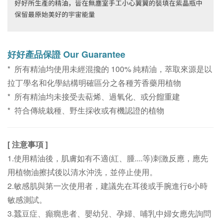
好好
產品保證 Our Guarantee
* 所有精油均使用未經混攙的 100% 純精油，萃取來源是以
拉丁學名和化學結構明確區分之各種芳香藥用植物
* 所有精油均未接受去萜烯、過氧化、或分餾重建
*
符合傳統栽種、野生採收或有機認證的植物
[ 注意事項 ]
1.使用精油後，肌膚如有不適(紅、腫....等)刺激反應，
應先
用植物油擦拭後以清水沖洗，並停止使用。
2.敏感肌與第一次使用者，建議先在耳後或手腕進行6小時
敏感測試。
3.蠶豆症、癲癇患者、嬰幼兒、孕婦、哺乳中婦女應先詢問