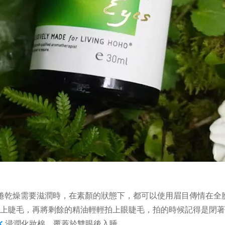
疲倦乾燥需要滋潤時，在素顏的狀態下，都可以使用眉目傳情在全
輕輕抹上睫毛，再將剩餘的精油輕輕拍上眼睫毛，拍的時候記得是
水
浸潤化妝棉，覆蓋於雙眼後入睡