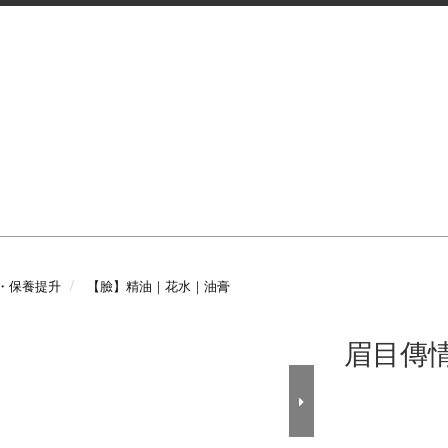
・保養提升
【臉】精油｜花水｜油膏
眉目傳情