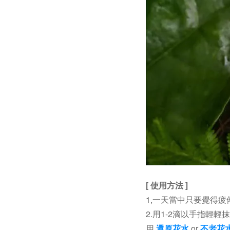
[ 使用方法 ]
1,一天當中只要覺得
2.用1-2滴以手指
用
還原花水
or
不老花