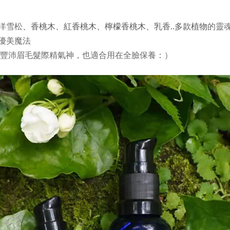
洋雪松
的靈
、香桃木、紅香桃木、檸檬香桃木、乳香..多款植物
優美魔法
 豐沛
眉毛髮際
精氣神，也適合用在全臉保養：）