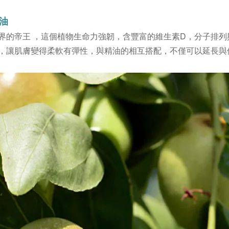
芭油
界的帝王 ，這個植物生命力強韌，
含豐富的維生素D，
分子排列
，
讓肌膚變得柔軟有彈性，
與精油的相互搭配，不僅可以延長與