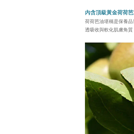
內含頂級黃金荷荷
荷荷芭油堪稱是保養品
透吸收與軟化肌膚角質