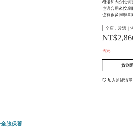
很溫和內含比例
也適合用來按摩
也有很多同學喜
全店，常溫｜滿
NT$2,86
售完
貨到
加入追蹤清單
合全臉保養