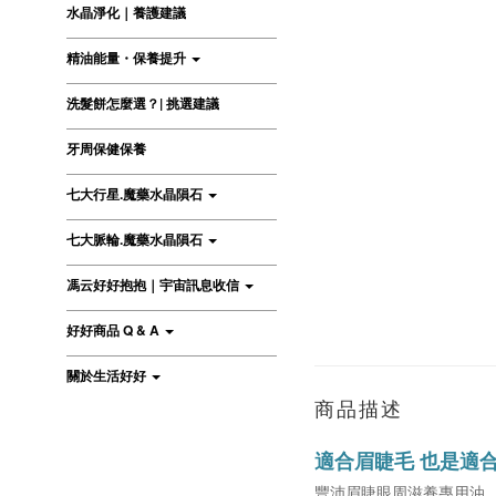
水晶淨化｜養護建議
精油能量・保養提升
洗髮餅怎麼選？| 挑選建議
牙周保健保養
七大行星.魔藥水晶隕石
七大脈輪.魔藥水晶隕石
馮云好好抱抱｜宇宙訊息收信
好好商品 Q & A
關於生活好好
商品描述
適合眉睫毛 也是適
豐沛眉睫眼周滋養專用油