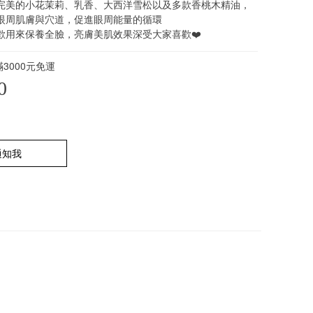
完美的小花茉莉、乳香、大西洋雪松以及多款香桃木精油，
眼周肌膚與穴道，促進眼周能量的循環
歡用來保養全臉，亮膚美肌效果深受大家喜歡❤️
3000元免運
0
通知我