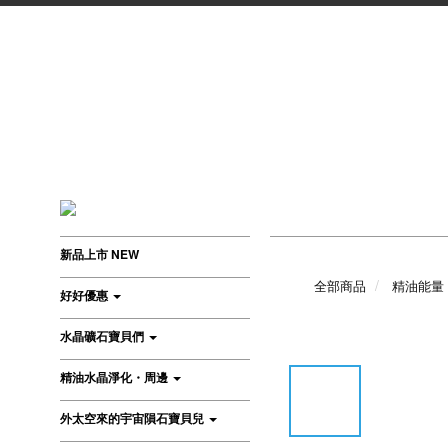
新品上市 NEW
全部商品
精油能量
好好優惠
水晶礦石寶貝們
精油水晶淨化・周邊
外太空來的宇宙隕石寶貝兒