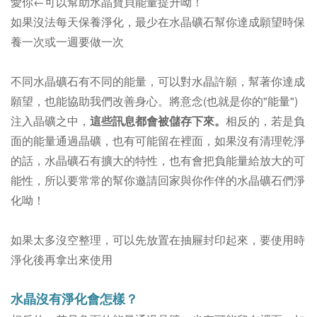
愛你←可以幫助水晶寶貝能量提升呦！
如果沒法每天保養淨化，最少在水晶礦石幫你達成願望時保
養一次或一週要做一次
不同水晶礦石有不同的能量，可以對水晶許願，幫著你達成
願望，也能協助我們改善身心。
將意念(也就是你的"能量")
注入晶礦之中，
這些訊息都會被儲存下來。
相反的，若是負
面的能量通過晶礦，也有可能留在裡面，如果沒有清理乾淨
的話，
水晶礦石
有擴大的特性，
也有會把負能量給放大的可
能性，所以要常常的幫你邀請回家與你作伴的水晶礦石們淨
化呦！
如果太多沒空整理，可以先放置在抽屜封印起來，要使用時
淨化後再拿出來使用
水晶沒有淨化會怎樣？