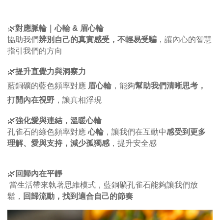
🌿
對應脈輪｜心輪 & 眉心輪
協助我們
辨別自己的真實感受，不輕易受騙
，讓內心的智慧
指引我們的方向
🌿
提升直覺力與洞察力
幫助我們清晰思考，
藍銅礦的藍色頻率對應
眉心輪
，能夠
打開內在視野
，讓真相浮現
🌿
強化愛與連結，溫暖心輪
感受到更多
孔雀石的綠色頻率對應
心輪
，讓我們在互動中
，減少孤獨感
理解、愛與支持
，提升安全感
🌿
回歸內在平靜
 當生活帶來執著思維模式，藍銅礦孔雀石能夠讓我們放
鬆，
回歸流動，找到適合自己的節奏