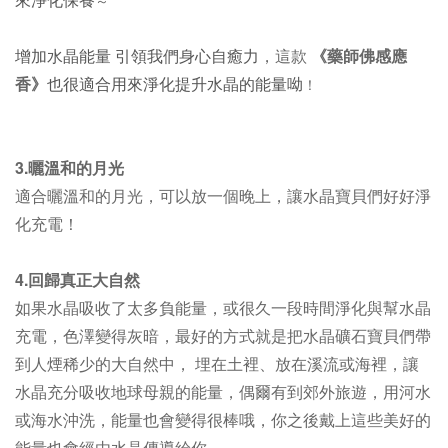
～
增加水晶能量 引領我們身心自癒力
，
這款
《藥師佛感應
香》
也很適合用來淨化提升水晶的能量呦
！
3.曬溫和的月光
適合曬
溫和的
月光，可以放一個晚上，讓水晶寶貝們好好淨
化充電！
4.回歸真正大自然
如果水晶吸收了太多負能量，或很久一段時間淨化與幫水晶
充電，色澤變得灰暗，最好的方式就是把水晶礦石寶貝們帶
到人煙稀少的大自然中， 埋在土裡、放在溪流或海裡，讓
水晶充分吸收地球母親的能量，偶爾有到郊外旅遊，用河水
或海水沖洗，能量也會變得很棒哦，你之後戴上這些美好的
能量也會經由水晶傳導給你