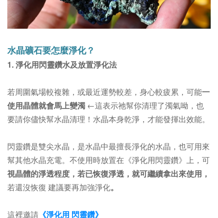
水晶礦石要怎麼淨化？
1. 淨化用閃靈鑽水及放置淨化法
若周圍氣場較複雜，或最近運勢較差，身心較疲累，可能
一
使用晶體就會馬上變濁
←這表示祂幫你清理了濁氣呦，也
要請你儘快幫水晶清理！
水晶本身乾淨，才能發揮出效能。
閃靈鑽是雙尖水晶，是水晶中最擅長淨化的水晶，也可用來
幫其他水晶充電。不使用時放置在
《淨化用閃靈鑽》上
，可
視晶體的淨透程度，若已恢復淨透，就可繼續拿出來使用，
若還沒恢復 建議要再加強淨化
。
這裡邀請
《淨化用 閃靈鑽》