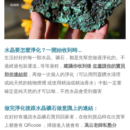
水晶要怎麼淨化？
一開始收到時...
。不
生活好好的每一顆水晶、礦石，都是先幫您做過淨化的
過經過包裝運送...等等過程，
建議你收到後
在邀請你的寶貝
和你連結前
，再做一次個人的淨化（可以用閃靈鑽水清理
或純天然的植物煙燻 或使用精油或精油香水）中點一定要
確定是純天然的才可以呦，不然水晶會受到傷害
做完淨化後跟水晶礦石做意識上的連結：
在好好有邀請水晶礦石寶貝回家者，在收到貨品時在出貨單
上都會有 QRcode ，掃描進入後會有，
馮云老師私塾分