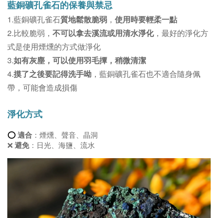
藍銅礦孔雀石的保養與禁忌
1.藍銅礦孔雀石
質地鬆散脆弱
，
使用時要輕柔一點
2.比較脆弱，
不可以拿去溪流或用清水淨化
，最好的淨化方
式是使用煙燻的方式做淨化
3.
如有灰塵，可以使用羽毛撢，稍微清潔
4.
摸了之後要記得洗手呦
，藍銅礦孔雀石也不適合隨身佩
帶，可能會造成損傷
淨化方式
⭕
適合
：煙燻、聲音、晶洞
❌ 
避免
：日光、海鹽、流水