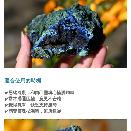
適合使用的時機
✔️
思緒混亂，和自己靈魂心輪脫鉤時
✔️常常
溝通困難、意見不合時
✔️
覺得孤單、缺乏支持感時
✔️感覺靈魂
枯竭時，無所適從