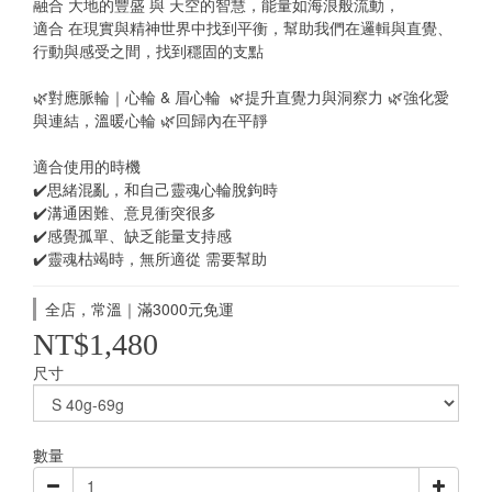
融合 大地的豐盛 與 天空的智慧，能量如海浪般流動，
適合 在現實與精神世界中找到平衡，幫助我們在邏輯與直覺、
行動與感受之間，找到穩固的支點
🌿對應脈輪｜心輪 & 眉心輪  🌿提升直覺力與洞察力 🌿強化愛
與連結，溫暖心輪 🌿回歸內在平靜
適合使用的時機
✔️思緒混亂，和自己靈魂心輪脫鉤時
✔️溝通困難、意見衝突很多
✔️感覺孤單、缺乏能量支持感
✔️靈魂枯竭時，無所適從 需要幫助
全店，常溫｜滿3000元免運
NT$1,480
尺寸
數量