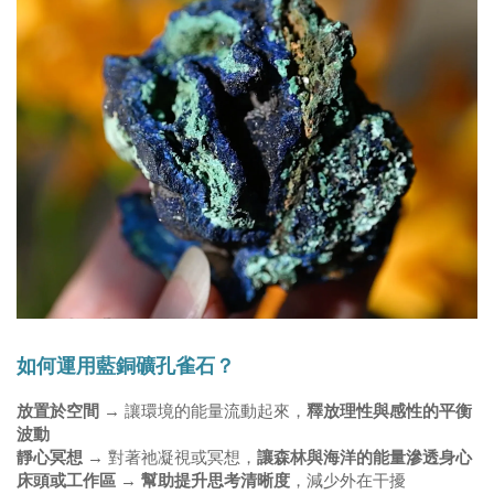
如何運用藍銅礦孔雀石？
放置於空間
 → 讓環境的能量流動起來，
釋放理性與感性的平衡
波動
靜心冥想
 → 對著祂凝視或冥想，
讓森林與海洋的能量滲透身心
床頭或工作區
 →
 幫助提升思考清晰度
，減少外在干擾