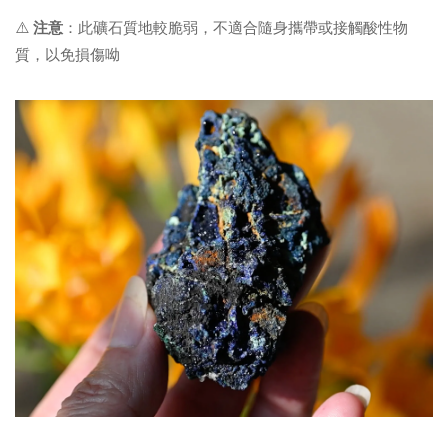
⚠️
注意
：
此礦石質地較脆弱，不適合隨身攜帶或接觸酸性物
質，以免損傷呦