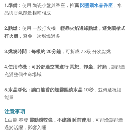
1.準備：
推薦
使用 陶瓷小盤與香座，
閃靈鑽水晶香座
，水
晶與香氣能量相輔相成
2.點燃：
輕靠火焰邊緣點燃，避免噴槍式
使用 一般打火機，
打火機
，避免一次燃燒過多
3.燃燒時間：每根約 20分鐘
，可折成 2-3段 分次點燃
4.使用時機：可於舒適空間進行 冥想、靜坐、許願，
讓能量
充滿整個生命場域
5.水晶淨化：讓白龍香的煙霧圍繞水晶 10秒
，並傳遞祝福
能量
注意事項
靈動感較強，不建議 睡前使用
1.白龍·春發
，可能會讓能量
過於活躍，影響入睡