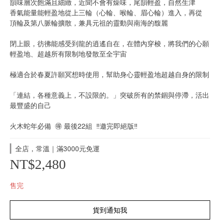
韻味層次飽滿且細緻，近聞不會有燥味，尾韻輕盈，自然生津
香氣能量能輕盈地從上三輪（心輪、喉輪、眉心輪）進入，再從 
頂輪及第八脈輪擴散，兼具元祖的靈動與南海的馥麗
閉上眼，彷彿能感受到龍的逍遙自在，在體內穿梭，將我們的心願
輕盈地、超越所有限制地發散至全宇宙
極適合於春夏許願冥想時使用，幫助身心靈輕盈地超越自身的限制
「連結，各種意義上，不設限的。」突破所有的禁錮與停滯，活出
最豐盛的自己
火木蛇年必備  🉐️ 最後22組  ‼️邀完即絕版‼️
全店，常溫｜滿3000元免運
NT$2,480
售完
貨到通知我