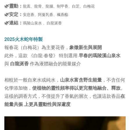
🌿靈動：
龍蒿、龍骨、龍腦、制甲香、白芷、白梅花
🌿安定：
安息香、阿曼乳香、楓香酯
🌿連結：
瑪陵山泉水 、白龍涎香
2025火木蛇年特製
報春花（白梅花）為主要花香，
象徵
新生與展開
此外，這款 《白龍·春發》 特別選用
早春的瑪陵溪山泉水
與
白龍涎香
作為液體融合的能量媒介
相較於一般自來水或純水，
山泉水富含野生能量
，不含任何
化學添加物，
使植物的靈性頻率得以更完整地融合、釋放
。
這樣的調香方式，不僅提升了香氣的層次，也讓這款香品
在
能量共振 上更具靈動性與深邃度