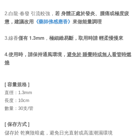
若 身體正處於發炎、腫痛或極度疲
2.白龍·春發 引流較強，
憊，建議改用
《藥師佛感應香》
來做能量調理
僅有 1.3mm
極細緻易斷，取用時請 輕柔慢慢來
3.線香
，
避免於 睡覺時或無人看管時燃
4.使用時，請保持通風環境，
燒
[ 容量規格 ]
直徑：1.3mm
長度：10cm
數量：30支/管
[ 保存方式 ]
儲存於 乾爽陰暗處，避免日光直射或高溫潮濕環境