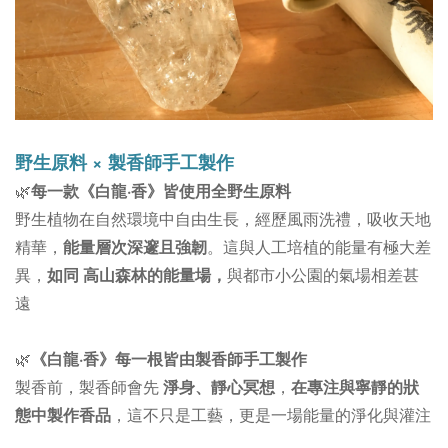
野生原料 × 製香師手工製作
🌿
每一款《白龍·香
》
皆使用全野生原料
野生植物在自然環境中自由生長，經歷風雨洗禮，吸收天地
精華，
能量層次深邃且強韌
。這與人工培植的能量有極大差
異，
如同 高山森林的能量場，
與都市小公園的氣場相差甚
遠
🌿
《白龍·香》
每一根皆由製香師手工製作
製香前，製香師會先
淨身、靜心冥想
，
在專注與寧靜的狀
態中製作香品
，這不只是工藝，更是一場能量的淨化與灌注