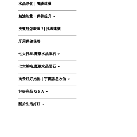
水晶淨化｜養護建議
精油能量・保養提升
洗髮餅怎麼選？| 挑選建議
牙周保健保養
七大行星.魔藥水晶隕石
七大脈輪.魔藥水晶隕石
馮云好好抱抱｜宇宙訊息收信
好好商品 Q & A
關於生活好好