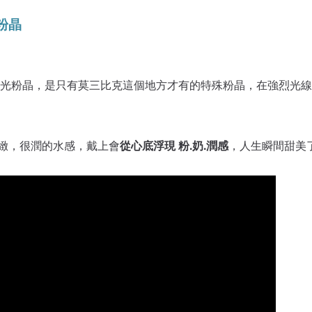
粉晶
星光粉晶，是只有莫三比克這個地方才有的特殊粉晶，在強烈光
從心底浮現 粉.奶.潤感
緻，很潤的水感，戴上會
，人生瞬間甜美了