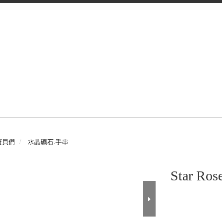
寶貝們
水晶礦石.手串
Star Ros