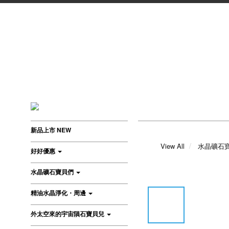
新品上市 NEW
View All
水晶礦石
好好優惠
水晶礦石寶貝們
精油水晶淨化・周邊
外太空來的宇宙隕石寶貝兒