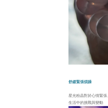
舒緩緊張煩躁
星光粉晶對於心情緊張
生活中的挑戰與變動