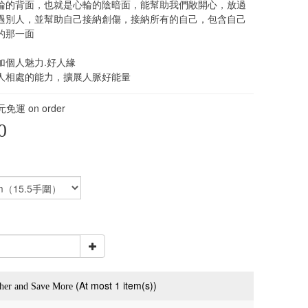
輪的背面，也就是心輪的陰暗面，能幫助我們敞開心，放過
過別人，並幫助自己接納創傷，接納所有的自己，包含自己
的那一面
加個人魅力.好人緣
人相處的能力，擴展人脈好能量
免運 on order
0
(At most 1 item(s))
her and Save More