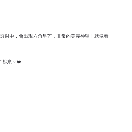
線透射中，會出現六角星芒，非常的美麗神聖！
就像看
起來～❤️