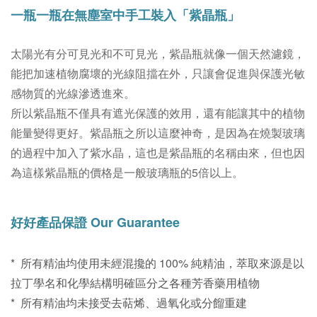
一瓶一瓶在無塵室中手工裝入「紫晶瓶」
太陽光有分可見光和不可見光，紫晶瓶就像一個天然濾鏡，
能把加速植物腐壞的光線阻擋在外，只讓會促進與保護光敏
感物質的光線滲透進來。
所以紫晶瓶不僅具有遮光保護的效用，還有能讓其中的植物
能量變得更好。
紫晶瓶之所以這麼神奇，是因為在燒製玻璃
的過程中加入了紫水晶，這也是紫晶瓶的名稱由來，
但也因
為這樣紫晶瓶的價格是一般玻璃瓶的5倍以上。
好好
產品保證 Our Guarantee
* 所有精油均使用未經混攙的 100% 純精油，萃取來源是以
拉丁學名和化學結構明確區分之各種芳香藥用植物
* 所有精油均未接受去萜烯、過氧化或分餾重建