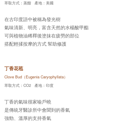
萃取方式：蒸餾 產地：美國
在古印度語中被稱為發光樹
氣味清新、明亮，富含天然的水楊酸甲酯
可與植物油稀釋後塗抹在疲勞的部位
搭配輕揉按摩的方式 幫助修護
丁香花苞
Clove Bud（Eugenia Caryophyllata）
萃取方式：CO2 產地：印度
丁香的氣味很家喻戶曉
是傳統牙醫診所中會聞到的香氣
強勁、溫厚的支持香氣