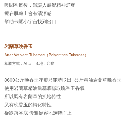
嗅聞香氣後，還讓人感覺精神舒爽
擦在肌膚上會有清涼感
幫助卡關小宇宙找到出口
岩蘭草晚香玉
Attar Vetivert: Tuberose（Polyanthes Tuberosa）
萃取方式：Attar
產地：印度
3600公斤晚香玉花瓣只能萃取出1公斤精油
岩蘭草晚香玉
使用岩蘭草精油當基底擷取晚香玉香氣
所以既有岩蘭草的抓地特性
又有晚香玉的轉化特性
從跌落谷底 優雅從容地逆轉而上