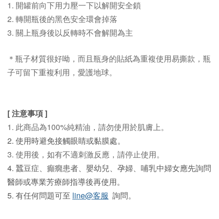
1. 開罐前向下用力壓一下以解開安全鎖
2. 轉開瓶後的黑色安全環會掉落
3. 關上瓶身後以反轉時不會解開為主
＊瓶子材質很好呦，而且瓶身的貼紙為重複使用易撕款，瓶
子可留下重複利用，愛護地球。
[ 注意事項
]
1. 此商品為100%純精油，請勿使用於肌膚上。
2. 使用時避免接觸眼睛或黏膜處。
3. 使用後，如有不適刺激反應，請停止使用。
4. 蠶豆症、癲癇患者、嬰幼兒、孕婦、哺乳中婦女應先詢問
醫師或專業芳療師指導後再使用。
5. 有任何問題可至
line@客服
詢問。