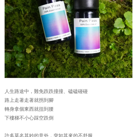
人生路途中，難免跌跌撞撞、磕磕碰碰
路上走著走著就拐到腳
轉身拿個東西就扭到腰
下樓梯不小心踩空跌倒
許多莫名其妙的意外，突如其來的不舒服