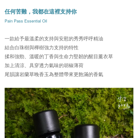
任何苦難，我都在這裡支持你
Pain Pass Essential Oil
一款給予最溫柔的支持與安慰的秀秀呼呼精油
結合白珠樹與樺樹強力支持的特性
揉和強勁、溫暖的丁香與生命力堅韌的醒目薰衣草
加上清涼、具穿透力氣味的胡椒薄荷
尾韻讓岩蘭草晚香玉為整體帶來更飽滿的香氣