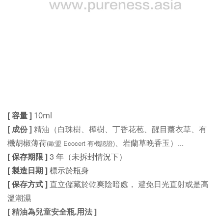
[ 容量 ]
10ml
[ 成份 ]
精油（白珠樹、樺樹、丁香花苞、醒目薰衣草、有
機胡椒薄荷
、岩蘭草晚香玉）...
(歐盟 Ecocert 有機認證)
[ 保存期限 ]
3 年（未拆封情況下）
[ 製造日期 ]
標示於瓶身
直立儲藏於乾爽陰暗處， 避免日光直射或是高
[ 保存方式 ]
溫潮濕
[ 精油為兒童安全瓶.用法 ]