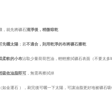
礦，就
先將礦石
清淨後，稍微晾乾
可先曬太陽
；若
不適合，則用乾淨的布將礦石擦乾
或柔軟的小布
沾取少量荷荷芭油，輕輕擦拭礦石表面（不要太多
然吸收油脂即可
，無需再擦拭掉
（如金運石 ），刷完後可曬一下太陽，可讓油脂更好地被礦石吸