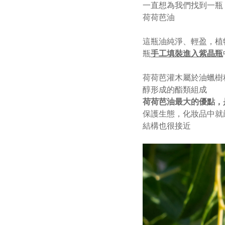
一直想為我們找到一瓶
荷荷芭油
這瓶油純淨、輕盈，植物從
瓶
手工填裝進入紫晶瓶
荷荷芭灌木屬於油蠟樹
醇形成的酯類組成
荷荷芭油最大的優點，
保護生態，化妝品中就
結構也很接近