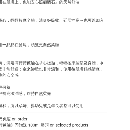
用在肌膚上，也能安心照顧礦石』的天然好油
掌心，輕輕按摩全臉，清爽好吸收、延展性高～也可以加入
用一點點在髮尾，頭髮更自然柔順
時，滴幾滴荷荷芭油在掌心搓熱，輕輕按摩臉部及身體，令
受非常舒適；拿來卸妝也非常溫和，使用後肌膚觸感清爽，
住的安全感
甲保養
甲補充滋潤感，維持自然柔嫩
常溫和，所以孕婦、嬰幼兒或是年長者都可以使用
免運 on order
》即贈送 100ml 壓頭 on selected products