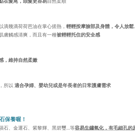
點在髮尾，頭髮更容易
自然柔順
以滴幾滴荷荷芭油在掌心搓熱，
輕輕按摩臉部及身體，令人放鬆
肌膚觸感清爽，而且有一種
被輕輕托住的安全感
感，維持自然柔嫩
，所以
適合孕婦、嬰幼兒或是年長者的日常護膚需求
石保養喔！
隕石、
金運石、紫黎輝
、黑碧璽...
等
容易生鏽氧化，
有毛細孔的