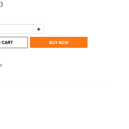
0
O CART
BUY NOW
st