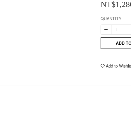
NT$1,28
QUANTITY
ADD T
Add to Wishli