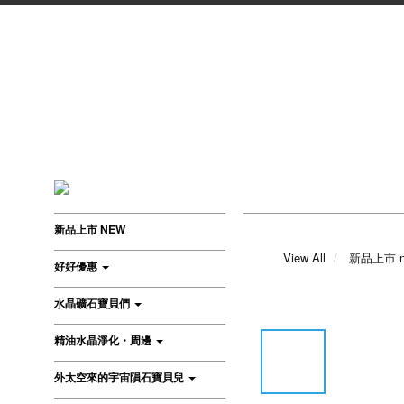
新品上市 NEW
View All
新品上市 n
好好優惠
水晶礦石寶貝們
精油水晶淨化・周邊
外太空來的宇宙隕石寶貝兒