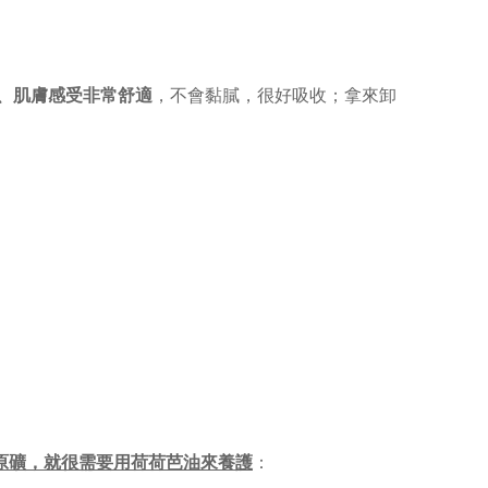
、肌膚感受非常舒適
，不會黏膩，很好吸收；拿來卸
原礦，就很需要用荷荷芭油來養護
：