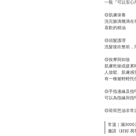
一瓶『可以安心
🟡肌膚保養
洗完臉滴幾滴在
喜歡的精油
🟡頭髮護理
洗髮後吹整前，
🟡按摩與卸妝
肌膚乾燥或疲累
人放鬆、肌膚感
有一種被輕輕托
🟡手指邊緣及指
可以為指緣與指
🟡荷荷芭油非
常溫｜滿3000元
邀請《好好.荷荷芭油