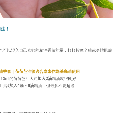
用法！
也可以混入自己喜歡的精油香氣能量，輕輕按摩全臉或身體肌膚
油香氣
｜
荷荷芭油
很適合拿來作為基底油使用
10ml的荷荷芭油大約
加入2滴
精油就很剛好
ml可以
加入4滴～6滴
精油，但最多不要超過