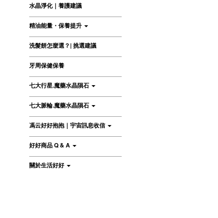
水晶淨化｜養護建議
精油能量・保養提升
洗髮餅怎麼選？| 挑選建議
牙周保健保養
七大行星.魔藥水晶隕石
七大脈輪.魔藥水晶隕石
馮云好好抱抱｜宇宙訊息收信
好好商品 Q & A
關於生活好好