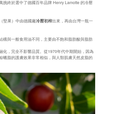
終於選中了德國百年品牌 Henry Lamotte 的冷壓
種籽（堅果）中由德國廠
冷壓初榨
出來，再由台灣一瓶一
結構與一般食用油不同，主要由不飽和脂肪酸與脂肪
化，完全不影響品質。從1970年代中期開始，因為
鯨蠟脂的護膚效果非常相似，與人類肌膚天然皮脂的