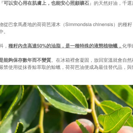
『
可以安心用在肌膚上，也能安心照顧礦石
』的天然好油，千選萬挑
巴拿馬產地的荷荷芭灌木（Simmondsia chinensis）的
中。
科，
種籽內含高達50%的油脂，是一種特殊的液態植物蠟，
化學
是能夠保存數年而不變質
。在冰箱裡會凝固，放回室溫就會自然融
嚴禁使用從抹香鯨萃取的鯨蠟，荷荷芭油便成為最佳替代品，與