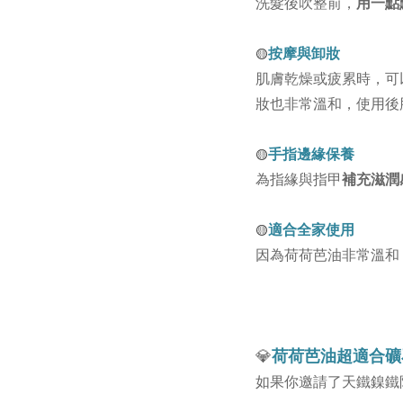
洗髮後吹整前，
用一點
按摩與卸妝
🟡
肌膚乾燥或疲累時，可
妝也非常溫和，使用後
手指邊緣保養
🟡
為指緣與指甲
補充滋潤
適合全家使用
🟡
因為荷荷芭油非常溫和
荷荷芭油超適合礦
💎
如果你邀請了天鐵鎳鐵