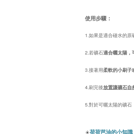
使用步驟：
1.如果是適合碰水的原
2.
若礦石
適合曬太陽，
3.
接著用
柔軟的小刷子
4.
刷完後
放置讓礦石自
5.
對於可曬太陽的礦石
荷荷芭油的小知識
☀️