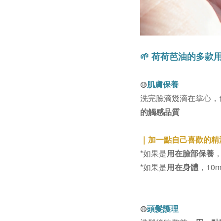
荷荷芭油的多款
🌱
肌膚保養
🟡
洗完臉滴幾滴在掌心，
的觸感品質
｜加一點自己喜歡的精
*如果是
用在臉部保養
，
*如果是
用在身體
，10
頭髮護理
🟡