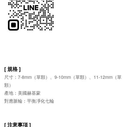
[ 規格 ]
尺寸：7-8
mm
（單顆）
、9-
10
mm
（單顆）
、11-
12
mm（單
顆）
產地：美國赫基蒙
對應脈輪：平衡凈化七輪
[ 注意事項 ]