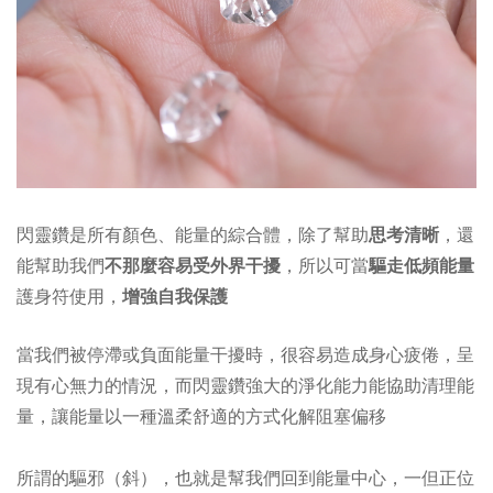
閃靈鑽是所有顏色、能量的綜合體，除了幫助
思考清晰
，還
能幫助我們
不那麼容易受外界干擾
，所以可當
驅走低頻能量
護身符使用，
增強自我保護
當我們被停滯或負面能量干擾時，很容易造成身心疲倦，呈
現有心無力的情況，而閃靈鑽強大的淨化能力能協助清理能
量，讓能量以一種溫柔舒適的方式化解阻塞偏移
所謂的驅邪（斜），也就是幫我們回到能量中心，一但正位