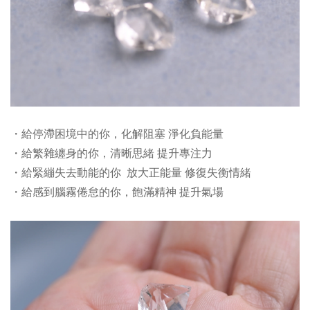
・給停滯困境中的你，化解阻塞 淨化負能量
・給繁雜纏身的你，清晰思緒 提升專注力
・給緊繃失去動能的你 放大正能量 修復失衡情緒
・給感到腦霧倦怠的你，飽滿精神 提升氣場