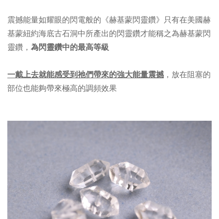
震撼能量如耀眼的閃電般的《赫基蒙閃靈鑽》只有在美國赫
基蒙紐約海底古石洞中所產出的閃靈鑽才能稱之為赫基蒙閃
靈鑽，
為閃靈鑽中的最高等級
一戴上去就能感受到祂們帶來的強大能量震撼
，放在阻塞的
部位也能夠帶來極高的調頻效果