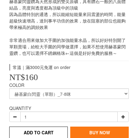
赫基蒙閃靈鑽為天然形成的雙尖原礦，具有鑽石一般的八面體
結晶，亮度與透度都為頂級中的頂級
因為晶體特別的通透，所以能縮短能量來回震盪的時間，能量
超級快速增高，達到事半功倍的效果，放在阻塞的部位也能夠
帶來極高的調頻效果
非常適合用來做加大手圍的加強能量水晶，所以好好特別開了
單顆賣場，給較大手圍的同學做選擇，如果不想使用赫基蒙閃
靈鑽，也可以選擇不銹鋼格珠←這個是好好免費的服務～
常溫｜滿3000元免運 on order
NT$160
COLOR
QUANTITY
ADD TO CART
BUY NOW