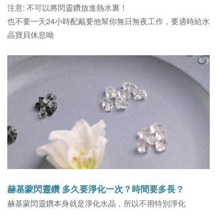
注意: 不可以將閃靈鑽放進熱水裏！
也不要一天24小時配戴要他幫你無日無夜工作，要適時給水
晶寶貝休息呦
赫基蒙閃靈鑽 多久要淨化一次？時間要多長？
赫基蒙閃靈鑽本身就是淨化水晶，所以不用特別淨化