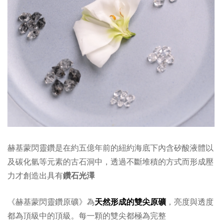
赫基蒙閃靈鑽是在約五億年前的紐約海底下內含矽酸液體以
及碳化氫等元素的古石洞中，透過不斷堆積的方式而形成壓
力才創造出具有
鑽石光澤
《赫基蒙閃靈鑽原礦》為
天然形成的雙尖原礦
，亮度與透度
都為頂級中的頂級。每一顆的雙尖都極為完整