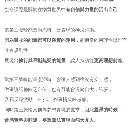
有自信與力量的活出自己
生命課題是關於在物質世界中
當第三脈輪能量順流時，會表現的神采飛揚。
吸收的能量都可以確實的運用
因為
，能適當的用理性思維而
具有規劃性
執行與果斷無疑的能量
更高理想前進
展現出
，讓人持續往
。
當第三脈輪能量凝滯時，會讓人感到很沒有安全感，
做事說話都缺乏自信，也有可能會過於自大，誇張，
容易反應激動，EQ低，作事情欠缺考慮。
凝滯的時候，
同時第三脈輪又稱為夢想實現的殿堂，因此
會感覺事與願違，夢想無法實現而怨天尤人
。