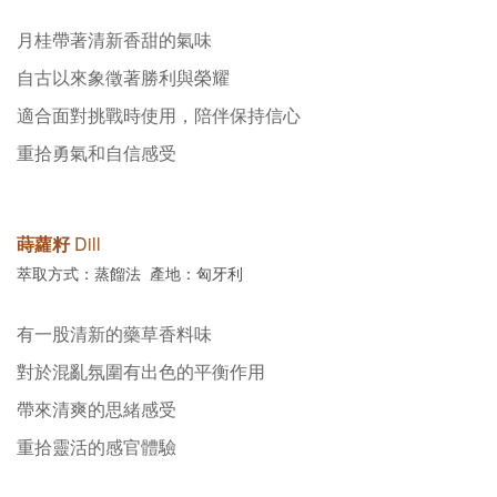
月桂
帶著清新香甜的氣味
自古以來象徵著勝利與榮耀
適合面對挑戰時使用，陪伴保持信心
重拾勇氣和自信感受
蒔蘿籽
Dill
萃取方式：蒸餾法 產地：匈牙利
有一股清新的藥草香料味
對於混亂氛圍有出色的平衡作用
帶來清爽的思緒感受
重拾靈活的感官體驗