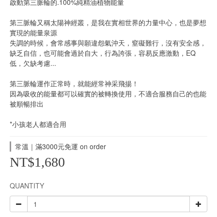
啟動第三脈輪的.100%純精油植物能量
第三脈輪又稱太陽神經叢，是我在實相世界的力量中心，也是夢想
實現的能量泉源
失調的時候，會常感事與願違怨氣沖天，窒礙難行，沒有安全感，
缺乏自信，也可能會過於自大，行為誇張，容易反應激動，EQ
低，欠缺考慮...
第三脈輪運作正常時，就能經常神采飛揚！
因為吸收的能量都可以確實的被轉換使用，不適合服務自己的也能
被順暢排出
*小孩老人都適合用
常溫｜滿3000元免運 on order
NT$1,680
QUANTITY