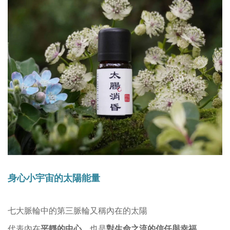
身心小宇宙的太陽能量
七大脈輪中的第三脈輪又稱內在的太陽
平靜的中心
對生命之流的信任與幸福
代表內在
，也是
。