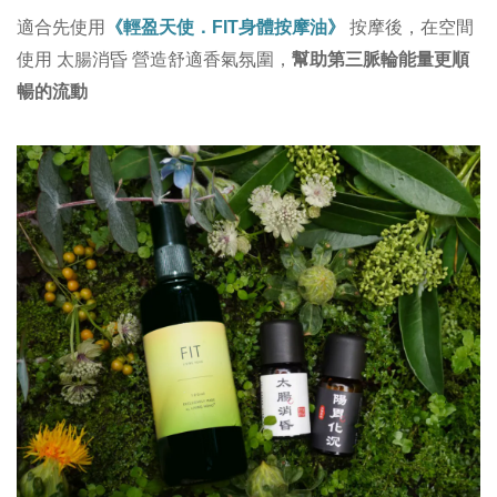
按摩後
適合先使用
《輕盈天使．FIT身體按摩油》
，在空間
營造舒適香氣氛圍
使用 太腸消昏
，
幫助第三脈輪能量更順
暢的流動