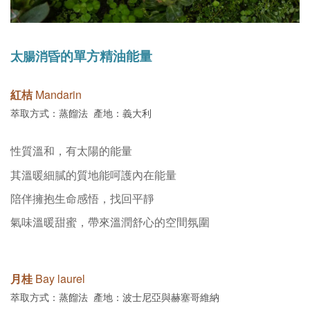
太腸消昏
的單方精油能量
紅桔
Mandarin
萃取方式：蒸餾法 產地：義大利
性質溫和，有太陽的能量
其溫暖細膩的質地能呵護內在能量
陪伴擁抱生命感悟，找回平靜
氣
味溫暖甜蜜，帶來溫潤舒心的空間氛圍
月桂
Bay laurel
萃取方式：蒸餾法 產地：
波士尼亞與
赫塞哥維納