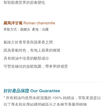
幫助順應世界的節奏變化 
羅馬洋甘菊
Roman chamomile
萃取方式：蒸餾法 產地：法國
氣味介於青草香與蘋果香之間
因為香氣特色，有地上蘋果的稱號
具有精油中
珍貴的酯類成分
可營造極佳的放鬆氛圍
，帶來寧靜感受
好好
產品保證 Our Guarantee
* 所有精油均使用未經混攙的 100% 純精油，萃取來源是以
拉丁學名和化學結構明確區分之各種芳香藥用植物