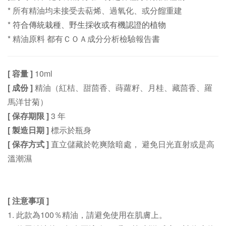
* 所有精油均未接受去萜烯、過氧化、或分餾重建
*
符合傳統栽種、野生採收或有機認證的植物
*
精油原料
都有ＣＯＡ
成分分析
檢驗報告書
[ 容量 ]
10ml
[ 成份 ]
精油（
紅桔、甜茴香
、蒔蘿籽
、月桂
、藏茴香、羅
馬洋甘菊）
[ 保存期限 ]
3 年
[ 製造日期 ]
標示於瓶身
[ 保存方式 ]
直立儲藏於乾爽陰暗處， 避免日光直射或是高
溫潮濕
[ 注意事項 ]
1.
此款為100％精油，請避免使用在肌膚上。