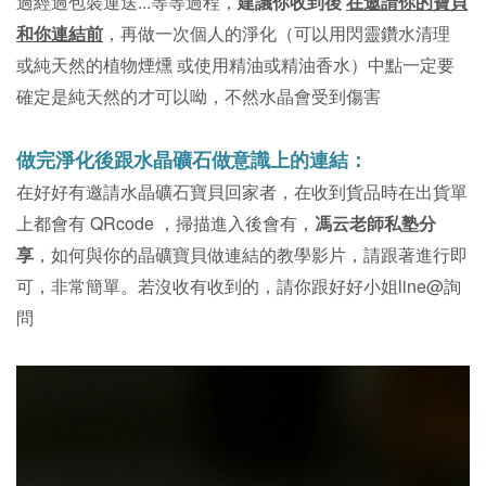
過經過包裝運送...等等過程，
建議你收到後
在邀請你的寶貝
和你連結前
，再做一次個人的淨化（可以用閃靈鑽水清理
或純天然的植物煙燻 或使用精油或精油香水）中點一定要
確定是純天然的才可以呦，不然水晶會受到傷害
做完淨化後跟水晶礦石做意識上的連結：
在好好有邀請水晶礦石寶貝回家者，在收到貨品時在出貨單
上都會有 QRcode ，掃描進入後會有，
馮云老師私塾分
享
，如何與你的晶礦寶貝做連結的教學影片，請跟著進行即
可，非常簡單。若沒收有收到的，請你跟好好小姐line@詢
問