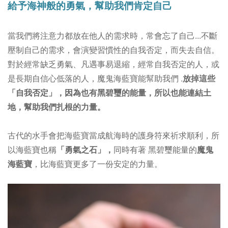
給予海神般的勇氣，幫助我們肯定自己
當我們將注意力都放在他人的需求時，常會忘了自己...
不斷
壓制自己的需求，會演變習慣性的自我否定，而失去自信。
對於經常缺乏勇氣、凡遇事易退縮，經常自我否定的人，或
是長期自信心低落的人，魔鬼海藍寶能幫助我們 .
放掉這些
「自我否定」，因為也有黑碧璽的能量，所以也能連結土
地，幫助我們扎根的力量。
古代的水手會把海藍寶當成航海時的護身符來祈求順利，所
以海藍寶也稱
「勇氣之石」，
同時有著 黑碧璽能量的
魔鬼
海藍寶
，比海藍寶更多了一份安定的力量。