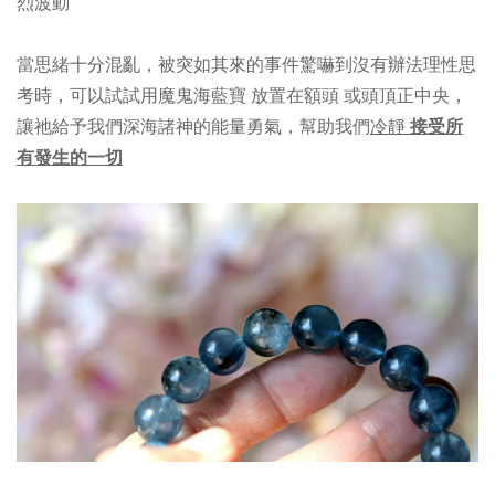
烈波動
當思緒十分混亂，被突如其來的事件驚嚇到沒有辦法理性思
考時，可以試試用
魔鬼
海藍寶
放置在額頭 或頭頂正中央，
讓祂給予
我們深海諸神的能量勇氣，幫助我們
冷靜
接受所
有發生的一切