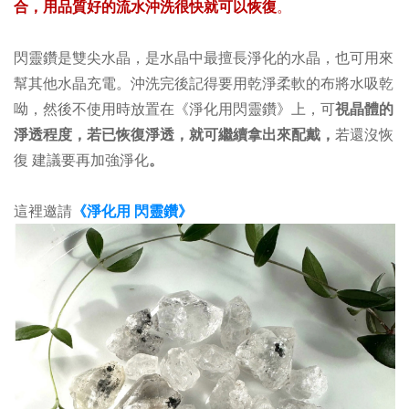
合，
用品質好的流水沖洗很快就可以恢復
。
閃靈鑽是雙尖水晶，是水晶中最擅長淨化的水晶，也可用來
幫其他水晶充電。沖洗完後記得要用乾淨柔軟的布將水吸乾
呦，然後不使用時放置在
《淨化用閃靈鑽》上
，可
視晶體的
淨透程度，若已恢復淨透，就可繼續拿出來配戴，
若還沒恢
復 建議要再加強淨化
。
這裡邀請
《淨化用 閃靈鑽》