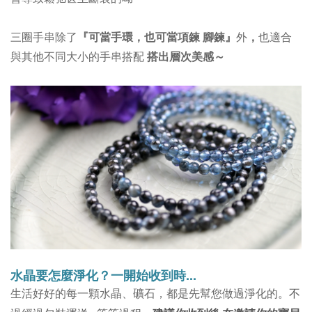
三圈手串除了
『可當手環，也可當項鍊 腳鍊』
外
，
也適合
與其他不同大小的手串搭配
搭出層次美感～
水晶要怎麼淨化？
一開始收到時...
。不
生活好好的每一顆水晶、礦石，都是先幫您做過淨化的