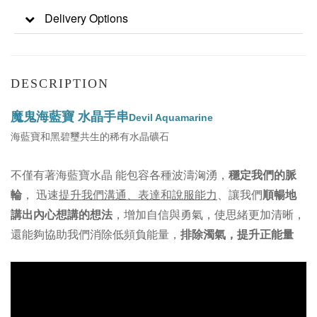
Delivery Options
DESCRIPTION
魔鬼海藍寶 水晶手串
Devil Aquamarine
海藍寶和黑碧璽共生的稀有水晶礦石
不僅有著海藍寶水晶 能包容各種波濤洶湧，
穩定我們的脈
輪
， 迅速
提升我們溝通、表達和說服能力
、讓我們
順暢地
講出內心想講的想法
，增加自信與勇氣，使思緒更加清晰，
還能夠協助我們消除低頻負能量，
排除濁氣，提升正能量