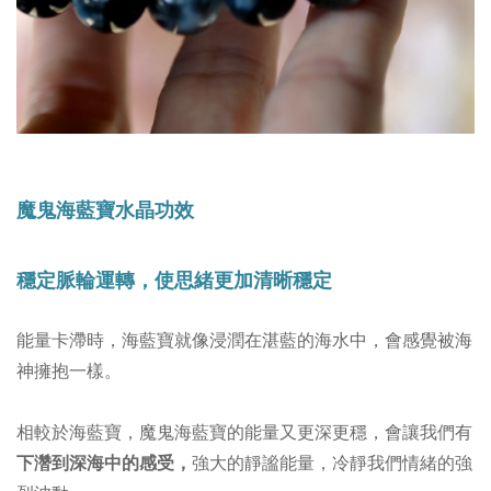
魔鬼海藍寶水晶功效
穩定脈輪運轉，使思緒更加清晰穩定
能量卡滯時，海藍寶就像浸潤在
湛藍的海水中，會感覺被
海
神擁抱一樣。
相較於海藍寶，魔鬼
海藍寶的能量又更深更穩，會讓我們有
下濳到深海中的感受，
強大的靜謐能量，冷靜我們情緒的強