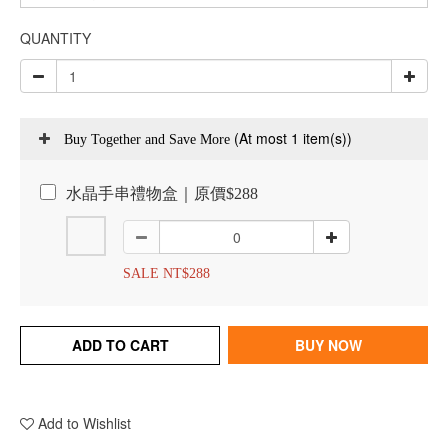
QUANTITY
(At most 1 item(s))
Buy Together and Save More
水晶手串禮物盒｜原價$288
SALE NT$288
ADD TO CART
BUY NOW
Add to Wishlist