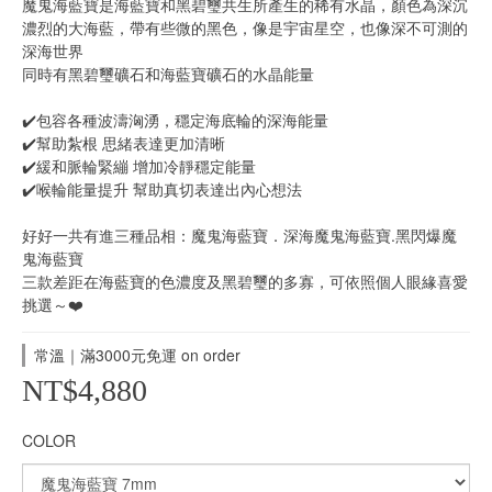
魔鬼海藍寶是海藍寶和黑碧璽共生所產生的稀有水晶，顏色為深沉
濃烈的大海藍，帶有些微的黑色，像是宇宙星空，也像深不可測的
深海世界
同時有黑碧璽礦石和海藍寶礦石的水晶能量 
✔️包容各種波濤洶湧，穩定海底輪的深海能量
✔️幫助紮根 思緒表達更加清晰
✔️緩和脈輪緊繃 增加冷靜穩定能量
✔️喉輪能量提升 幫助真切表達出內心想法
好好一共有進三種品相：魔鬼海藍寶．深海魔鬼海藍寶.黑閃爆魔
鬼海藍寶
三款差距在海藍寶的色濃度及黑碧璽的多寡，可依照個人眼緣喜愛
挑選～❤️
常溫｜滿3000元免運 on order
NT$4,880
COLOR