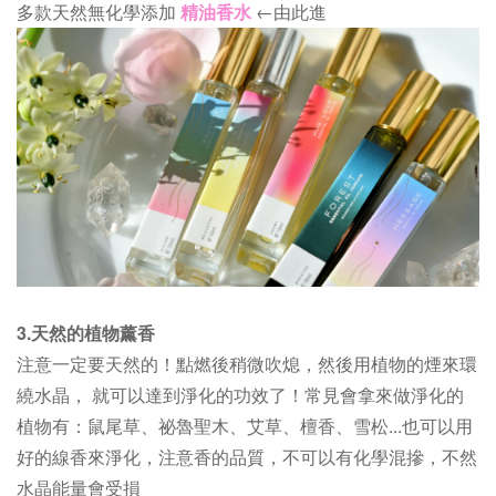
多款天然無化學添加
精油香水
←由此進
3.天然的植物薰香
注意一定要天然的！點燃後稍微吹熄，然後用植物的煙來環
繞水晶， 就可以達到淨化的功效了！常見會拿來做淨化的
植物有：鼠尾草、祕魯聖木、艾草、檀香、雪松...也可以用
好的線香來淨化，注意香的品質，不可以有化學混摻，不然
水晶能量會受損