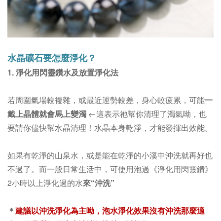
水晶礦石要怎麼淨化？
1. 淨化用閃靈鑽水及放置淨化法
若周圍氣場較複雜，或最近運勢較差，身心較疲累，可能
一
戴上晶體就會馬上變濁
←這表示祂幫你清理了濁氣呦，也
要請你儘快幫水晶清理！
水晶本身乾淨，才能發揮出效能。
如果有乾淨的山泉水，或是能在乾淨的小溪中沖洗就再好也
不過了。而一般日常生活中，
可使用泡過《淨化用閃靈鑽》
2小時以上淨化過的水
來“沖洗”
＊
建議以沖洗淨化為主呦，泡水淨化效果沒有沖洗那麼適