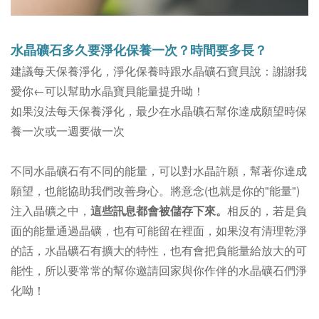
水晶礦石多久要淨化保養一次？時間要多長？
建議每天保養淨化，淨化保養時跟水晶礦石寶貝說：謝謝我
愛你←可以幫助水晶寶貝能量提升呦！
如果沒法每天保養淨化，最少在水晶礦石幫你達成願望時保
養一次或一週要做一次
不同水晶礦石有不同的能量，可以對水晶許願，幫著你達成
願望，也能協助我們改善身心。
將意念(也就是你的"能量")
注入晶礦之中，
這些訊息都會被儲存下來。
相反的，若是負
面的能量通過晶礦，也有可能留在裡面，如果沒有清理乾淨
的話，
水晶礦石
有擴大的特性，
也有會把負能量給放大的可
能性，所以要常常的幫你邀請回家與你作伴的水晶礦石們淨
化呦！