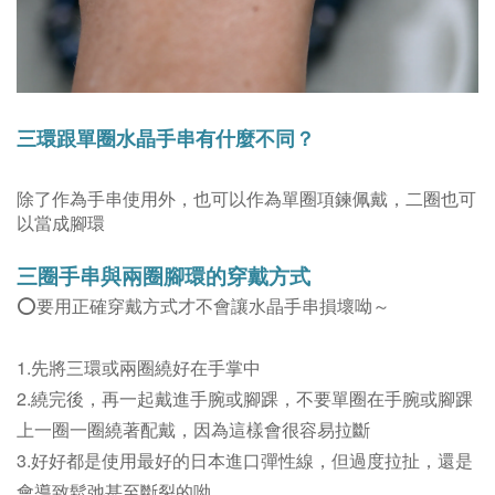
三環跟單圈水晶手串有什麼不同？
除了作為手串使用外，也可以作為單圈項鍊佩戴，二圈也可
以當成腳環
三圈手串與兩圈腳環的穿戴方式
⭕️要用正確穿戴方式才不會讓水晶手串損壞呦～
1.先將三環或兩圈繞好在手掌中
2.繞完後，再一起戴進手腕或腳踝，不要單圈在手
腕或腳踝
上一圈一圈繞著配戴，因為這樣會很容易拉斷
3.好好都是使用最好的日本進口彈性線，但過度拉扯，還是
會導致鬆弛甚至斷裂的呦