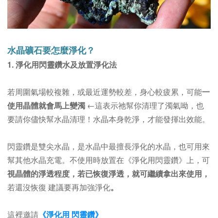
水晶礦石要怎麼淨化？
1. 淨化用閃靈鑽水及放置淨化法
若周圍氣場較複雜，或最近運勢較差，身心較疲累，可能
一
使用晶體就會馬上變濁
←這表示祂幫你清理了濁氣呦，也
要請你儘快幫水晶清理！
水晶本身乾淨，才能發揮出效能。
閃靈鑽是雙尖水晶，是水晶中最擅長淨化的水晶，也可用來
幫其他水晶充電。不使用時放置在
《淨化用閃靈鑽》上
，可
視晶體的淨透程度，若已恢復淨透，就可繼續拿出來使用，
若還沒恢復 建議要再加強淨化
。
這裡邀請
《淨化用 閃靈鑽》