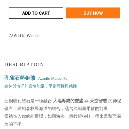
ADD TO CART
BUY NOW
Add to Wishlist
DESCRIPTION
孔雀石藍銅礦
Azurite Malachite
森林與海洋的靈性能量，平衡理性與感性
藍銅礦孔雀石是一種融合
大地母親的豐盛
與
天空智慧
的神秘
礦石，猶如森林與海洋的結合，蘊含流動而柔軟的能量
當祂進入你的能量場，如同海浪一般輕輕拍打，帶來溫和而深
層的平衡。