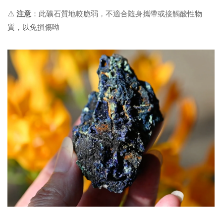
⚠️
注意
：
此礦石質地較脆弱，不適合隨身攜帶或接觸酸性物
質，以免損傷呦