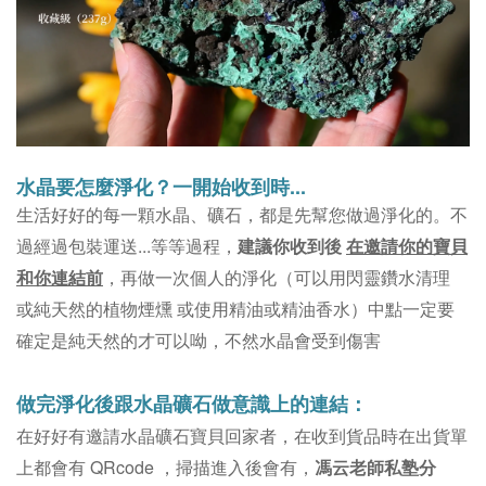
水晶要怎麼淨化？
一開始收到時...
。不
生活好好的每一顆水晶、礦石，都是先幫您做過淨化的
過經過包裝運送...等等過程，
建議你收到後
在邀請你的寶貝
和你連結前
，再做一次個人的淨化（可以用閃靈鑽水清理
或純天然的植物煙燻 或使用精油或精油香水）中點一定要
確定是純天然的才可以呦，不然水晶會受到傷害
做完淨化後跟水晶礦石做意識上的連結：
在好好有邀請水晶礦石寶貝回家者，在收到貨品時在出貨單
上都會有 QRcode ，掃描進入後會有，
馮云老師私塾分