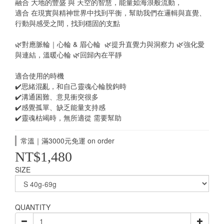
融合 大地的豐盛 與 天空的智慧，能量如海浪般流動，
適合 在現實與精神世界中找到平衡，幫助我們在邏輯與直覺、
行動與感受之間，找到穩固的支點
🌿對應脈輪｜心輪 & 眉心輪  🌿提升直覺力與洞察力 🌿強化愛
與連結，溫暖心輪 🌿回歸內在平靜
適合使用的時機
✔️思緒混亂，和自己靈魂心輪脫鉤時
✔️溝通困難、意見衝突很多
✔️感覺孤單、缺乏能量支持感
✔️靈魂枯竭時，無所適從 需要幫助
常溫｜滿3000元免運 on order
NT$1,480
SIZE
QUANTITY