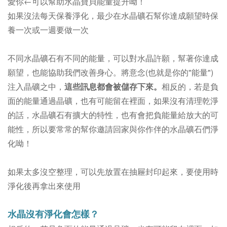
愛你←可以幫助水晶寶貝能量提升呦！
如果沒法每天保養淨化，最少在水晶礦石幫你達成願望時保
養一次或一週要做一次
不同水晶礦石有不同的能量，可以對水晶許願，幫著你達成
願望，也能協助我們改善身心。
將意念(也就是你的"能量")
注入晶礦之中，
這些訊息都會被儲存下來。
相反的，若是負
面的能量通過晶礦，也有可能留在裡面，如果沒有清理乾淨
的話，
水晶礦石
有擴大的特性，
也有會把負能量給放大的可
能性，所以要常常的幫你邀請回家與你作伴的水晶礦石們淨
化呦！
如果太多沒空整理，可以先放置在抽屜封印起來，要使用時
淨化後再拿出來使用
水晶沒有淨化會怎樣？