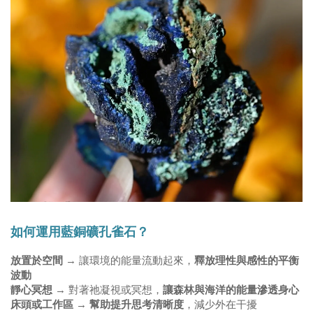
如何運用藍銅礦孔雀石？
放置於空間
 → 讓環境的能量流動起來，
釋放理性與感性的平衡
波動
靜心冥想
 → 對著祂凝視或冥想，
讓森林與海洋的能量滲透身心
床頭或工作區
 →
 幫助提升思考清晰度
，減少外在干擾