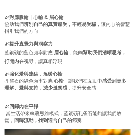
🌿
對應脈輪｜心輪 & 眉心輪
協助我們
辨別自己的真實感受，不輕易受騙
，讓內心的智慧
指引我們的方向
🌿
提升直覺力與洞察力
幫助我們清晰思考，
藍銅礦的藍色頻率對應
眉心輪
，能夠
打開內在視野
，讓真相浮現
🌿
強化愛與連結，溫暖心輪
感受到更多
孔雀石的綠色頻率對應
心輪
，讓我們在互動中
，減少孤獨感
理解、愛與支持
，提升安全感
🌿
回歸內在平靜
 當生活帶來執著思維模式，藍銅礦孔雀石能夠讓我們放
鬆，
回歸流動，找到適合自己的節奏