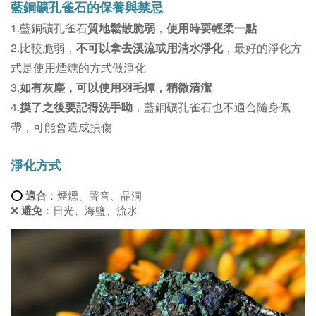
藍銅礦孔雀石的保養與禁忌
1.藍銅礦孔雀石
質地鬆散脆弱
，
使用時要輕柔一點
2.比較脆弱，
不可以拿去溪流或用清水淨化
，最好的淨化方
式是使用煙燻的方式做淨化
3.
如有灰塵，可以使用羽毛撢，稍微清潔
4.
摸了之後要記得洗手呦
，藍銅礦孔雀石也不適合隨身佩
帶，可能會造成損傷
淨化方式
⭕
適合
：煙燻、聲音、晶洞
❌ 
避免
：日光、海鹽、流水