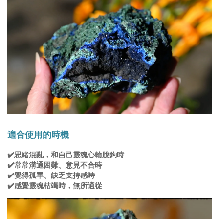
適合使用的時機
✔️
思緒混亂，和自己靈魂心輪脫鉤時
✔️常常
溝通困難、意見不合時
✔️
覺得孤單、缺乏支持感時
✔️感覺靈魂
枯竭時，無所適從