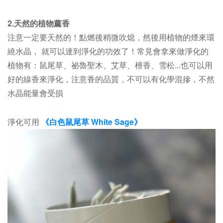
2.天然的植物薰香
注意一定要天然的！點燃後稍微吹熄，然後用植物的煙來環
繞水晶， 就可以達到淨化的功效了！常見會拿來做淨化的
植物有：鼠尾草、祕魯聖木、艾草、檀香、雪松...也可以用
好的線香來淨化，注意香的品質，不可以有化學混摻，不然
水晶能量會受損
淨化可用
《白色鼠尾草 White Sage》