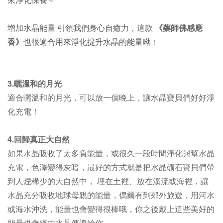
～
增加水晶能量 引領我們身心自癒力
，
這款
《藥師佛感應
香》
也很適合用來淨化提升水晶的能量呦
！
3.曬溫和的月光
適合曬
溫和的
月光，可以放一個晚上，讓水晶寶貝們好好淨
化充電！
4.回歸真正大自然
如果水晶吸收了太多負能量，或很久一段時間淨化與幫水晶
充電，色澤變得灰暗，最好的方式就是把水晶礦石寶貝們帶
到人煙稀少的大自然中， 埋在土裡、放在溪流或海裡，讓
水晶充分吸收地球母親的能量，偶爾有到郊外旅遊，用河水
或海水沖洗，能量也會變得很棒哦，你之後戴上這些美好的
能量也會經由水晶傳導給你