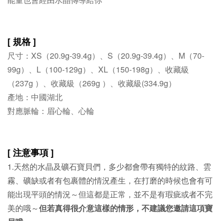
[ 規格 ]
尺寸：XS（20.9g-39.4g）、S（20.9g-39.4g）、M（70-
99g）、L（100-129g）、XL（150-198g）、收藏級
（237g ）、收藏級（269g ）、收藏級(334.9g）
產地：中國湖北
對應脈輪：眉心輪、心輪
[ 注意事項 ]
1.天然的水晶及礦石寶貝們，多少都會帶有獨特的紋路、雲
霧、礦缺或者有包裹體的情況產生，在打磨的時候也會有可
能出現平頭的情況～但這都是正常，並不是有瑕疵或者不完
美的哦～
但若真得很介意這樣的情形，不建議您邀請這項寶