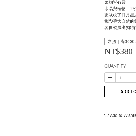
萬物皆有靈
水晶與植物，都
更吸收了日月星
攜帶著大自然的
各自發展出獨特
常溫｜滿3000元
NT$380
QUANTITY
ADD T
Add to Wishli