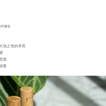
好的邂逅
大地之母的孕育
耀
恩惠
能量