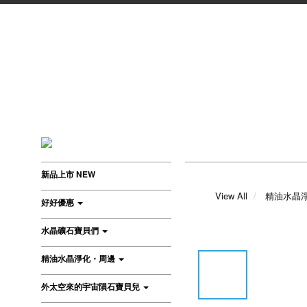
新品上市 NEW
View All
精油水晶
好好優惠
水晶礦石寶貝們
精油水晶淨化・周邊
外太空來的宇宙隕石寶貝兒