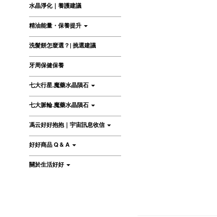
水晶淨化｜養護建議
精油能量・保養提升
洗髮餅怎麼選？| 挑選建議
牙周保健保養
七大行星.魔藥水晶隕石
七大脈輪.魔藥水晶隕石
馮云好好抱抱｜宇宙訊息收信
好好商品 Q & A
關於生活好好