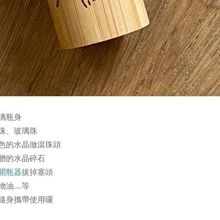
璃瓶身
珠、玻璃珠
色的水晶做滾珠頭
贈的水晶碎石
開瓶器
拔掉塞頭
物油
....等
隨身攜帶使用囉