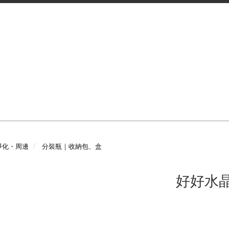
淨化・周邊
分裝瓶｜收納包、盒
好好水