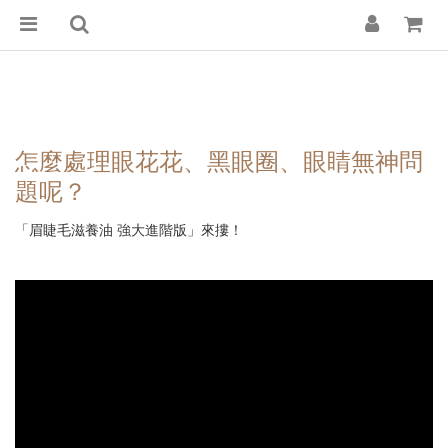
怎麼處理眼花花、黑眼圈、眼睛無神問
題呢？
「眉睫毛滋養油 強大進階版」來摟！