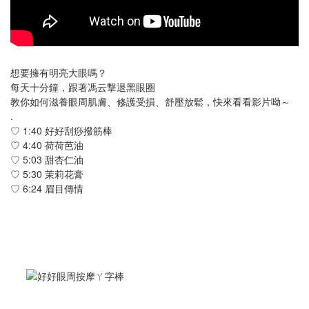
想要擁有明亮大眼嗎？
每天十分鐘，跟著馮云撃退黑眼圈
教你如何滋養眼周肌膚、修護受損、舒壓放鬆，快來看看影片呦～
.
♡ 1:40 好好刮痧撥筋棒
♡ 4:40 荷荷芭油
♡ 5:03 甜杏仁油
♡ 5:30 茉莉花膏
♡ 6:24 眉目傳情