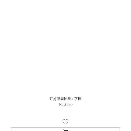
好好眼周按摩ㄚ字棒
NT$320