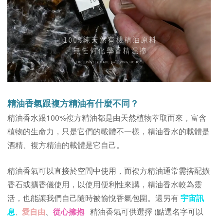
精油香氣跟複方精油有什麼不同？
精油香水跟100%複方精油都是由天然植物萃取而來，
富含
植物的生命力，只是它們的載體不一樣，
精油香水的載體是
酒精、複方精油的載體是它自己。
精油香氣可以直接於空間中使用，而複方精油通常需搭配擴
香石或擴香儀使用，以使用便利性來講，精油香水較為靈
活，也能讓我們自己隨時被愉悅香氣包圍。
還另有
宇宙訊
息
愛自由
、
從心擁抱
精油香氣可供選擇 (點選名字可以
、