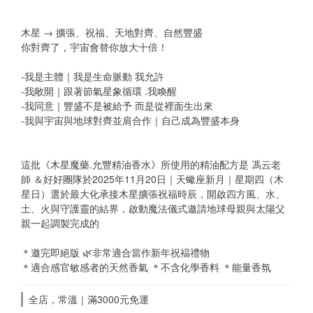
木星 → 擴張、祝福、天地對齊、自然豐盛
你對齊了，宇宙會替你放大十倍！
-我是主體｜我是生命脈動 我允許
-我敞開｜跟著節氣星象循環 .我喚醒
-我同意｜豐盛不是被給予 而是從裡面生出來
-我與宇宙與地球對齊並肩合作｜自己成為豐盛本身
這批《木星魔藥.允豐精油香水》所使用的精油配方是 馮云老
師 ＆好好團隊於2025年11月20日｜天蠍座新月｜星期四（木
星日）選於最大化承接木星擴張祝福時辰，開啟四方風、水、
土、火與守護靈的結界，啟動魔法儀式邀請地球母親與太陽父
親一起調製完成的
＊邀完即絕版 🌿非常適合當作新年祝褔禮物
＊適合感官敏感者的天然香氣 ＊不含化學香料 ＊能量香氛
全店，常溫｜滿3000元免運