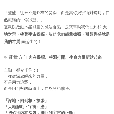
「豐盛，從來不是外求的獎勵，而是當你與宇宙對齊時，自
然流露的生命狀態。」
天
這款以啟動木星能量的魔法香氣，是來幫助我們回到和
地對齊・帶著宇宙祝福
能量擴張・引領豐盛就是
・幫助我們
我的本質
而誕生的！
✨ 能量方向
內在覺醒、根源打開、生命力重新站起來
主動，卻被托住：）
一種從深處醒來的力量，
不是用力追逐，
而是回到對的軌道上，
自然開始擴張。
「深地・回到根・擴張」
「大地脈動・宇宙回應」
「把你從內在深處，推回到宇宙的正軌」