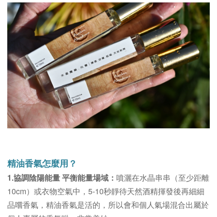
精油香氣怎麼用？
1.協調陰陽能量 平衡能量場域：
噴灑在水晶串串（至少距離
10cm）或衣物空氣中，5-10秒靜待天然酒精揮發後再細細
品嚐香氣，精油香氣是活的，所以會和個人氣場混合出屬於