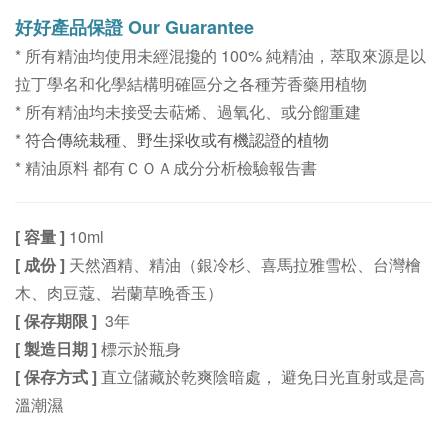
好好
產品保證 Our Guarantee
* 所有精油均使用未經混攙的 100% 純精油，萃取來源是以
拉丁學名和化學結構明確區分之各種芳香藥用植物
* 所有精油均未接受去萜烯、過氧化、或分餾重建
*
符合傳統栽種、野生採收或有機認證的植物
*
精油原料
都有ＣＯＡ
成分分析
檢驗報告書
[ 容量 ]
10ml
[ 成份 ]
天然酒精、精油（銀冷杉、喜馬拉雅雪松、台灣檜
木、肉豆蔻、岩蘭草晚香玉）
[ 保存期限 ]
3年
[ 製造日期 ]
標示於瓶身
[ 保存方式 ]
直立儲藏於乾爽陰暗處， 避免日光直射或是高
溫潮濕