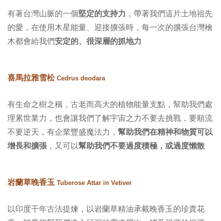
有著台灣山脈的一個
堅定的支持力
，帶著我們這片土地祖先
的愛，在使用木星能量、迎接擴張時，每一次的擴張台灣檜
木都會給我們
安定的、很深層的抓地力
喜馬拉雅雪松
Cedrus deodara
有生命之樹之稱，古老而高大的植物能量支點
，
幫助我們處
理累世業力
，
也會讓我們了解宇宙之力不要去挑戰
，
要順流
不要逆天，有企業豐盛魔法力
，
幫助我們在精神和物質可以
增長和擴張
，又可以
幫助我們不要過度積極，或過度懶散
岩蘭草晚香玉
Tuberose Attar in Vetiver
以印度千年古法提煉，以岩蘭草精油承載晚香玉的珍貴花