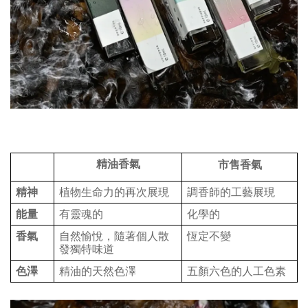
精油香氣
市售香氣
精神
植物生命力的再次展現
調香師的工藝展現
能量
有靈魂的
化學的
香氣
自然愉悅，隨著個人散
恆定不變
發獨特味道
色澤
精油的天然色澤
五顏六色的人工色素