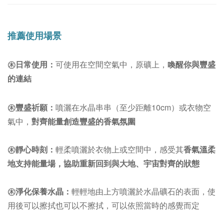
推薦使用場景
㊍日常使用：
可使用在空間空氣中，原礦上
，
喚醒你與豐盛
的連結
㊍
豐盛祈願：
噴灑在水晶串串（至少距離10cm）或衣物空
氣中
，
對齊能量創造豐盛的香氣氛圍
㊍
靜心時刻：
輕柔噴灑於衣物上或空間中，感受其
香氣溫柔
地支持能量場，
協助
重新
回到與大地、宇宙對齊的狀態
㊍
淨化保養水晶：
輕輕地由上方噴灑於水晶礦石的表面，使
用後可以擦拭也可以不
擦拭，可以依照當時的感覺而定