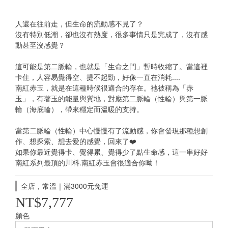
人還在往前走，但生命的流動感不見了？
沒有特別低潮，卻也沒有熱度，很多事情只是完成了，沒有感
動甚至沒感覺？
這可能是第二脈輪，也就是「生命之門」暫時收縮了。當這裡
卡住，人容易覺得空、提不起勁，好像一直在消耗....
南紅赤玉，就是在這種時候很適合的存在。祂被稱為「赤
玉」，有著玉的能量與質地，對應第二脈輪（性輪）與第一脈
輪（海底輪），帶來穩定而溫暖的支持。
當第二脈輪（性輪）中心慢慢有了流動感，你會發現那種想創
作、想探索、想去愛的感覺，回來了❤️
如果你最近覺得卡、覺得累、覺得少了點生命感，這一串好好
南紅系列最頂的川料.南紅赤玉會很適合你呦！
全店，常溫｜滿3000元免運
NT$7,777
顏色