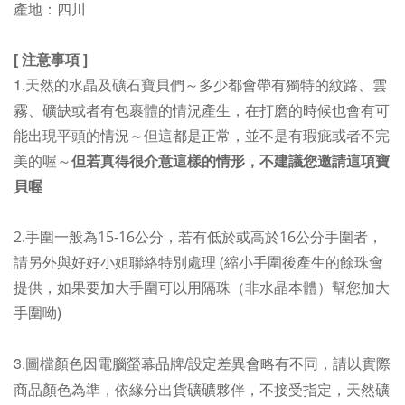
產地：四川
[ 注意事項 ]
1.
天然的水晶及礦石寶貝們～多少都會帶有獨特的紋路、雲
霧、礦缺或者有包裹體的情況產生，在打磨的時候也會有可
能出現平頭的情況～但這都是正常，並不是有瑕疵或者不完
美的喔～
但若真得很介意這樣的情形，不建議您邀請這項寶
貝喔
2.手圍一般為15-16公分，若有低於或高於16公分手圍者，
請另外與好好小姐聯絡特別處理 (縮小手圍後產生的餘珠會
如果要加大手圍可以用隔珠（非水晶本體）幫您加大
提供，
手圍呦
)
3.
圖檔顏色因電腦螢幕品牌/設定差異會略有不同，請以實際
商品顏色為準，依緣分出貨礦礦夥伴，不接受指定，天然礦