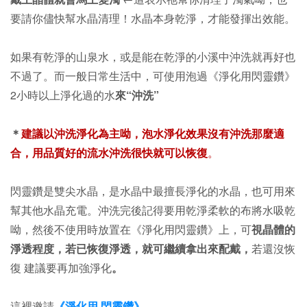
要請你儘快幫水晶清理！
水晶本身乾淨，才能發揮出效能。
如果有乾淨的山泉水，或是能在乾淨的小溪中沖洗就再好也
不過了。而一般日常生活中，
可使用泡過《淨化用閃靈鑽》
2小時以上淨化過的水
來“沖洗”
＊
建議以沖洗淨化為主呦，泡水淨化效果沒有沖洗那麼適
合，
用品質好的流水沖洗很快就可以恢復
。
閃靈鑽是雙尖水晶，是水晶中最擅長淨化的水晶，也可用來
幫其他水晶充電。沖洗完後記得要用乾淨柔軟的布將水吸乾
呦，然後不使用時放置在
《淨化用閃靈鑽》上
，可
視晶體的
淨透程度，若已恢復淨透，就可繼續拿出來配戴，
若還沒恢
復 建議要再加強淨化
。
這裡邀請
《淨化用 閃靈鑽》