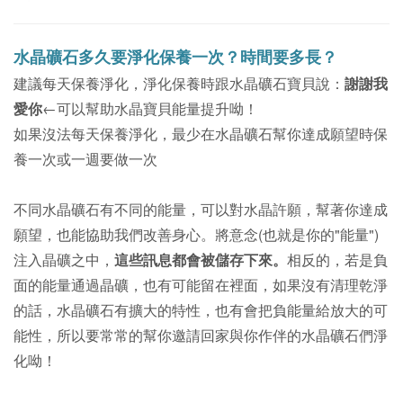
水晶礦石多久要淨化保養一次？時間要多長？
建議每天保養淨化，淨化保養時跟水晶礦石寶貝說：
謝謝我
愛你
←可以幫助水晶寶貝能量提升呦！
如果沒法每天保養淨化，最少在水晶礦石幫你達成願望時保
養一次或一週要做一次
不同水晶礦石有不同的能量，可以對水晶許願，幫著你達成
願望，也能協助我們改善身心。
將意念(也就是你的"能量")
注入晶礦之中，
這些訊息都會被儲存下來。
相反的，若是負
面的能量通過晶礦，也有可能留在裡面，如果沒有清理乾淨
的話，
水晶礦石
有擴大的特性，
也有會把負能量給放大的可
能性，所以要常常的幫你邀請回家與你作伴的水晶礦石們淨
化呦！