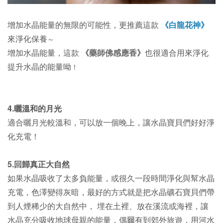
增加水晶能量的無限的可能性，更推薦這款
《白龍花神》
來淨化保養
～
增加水晶能量
，
這款
《藥師佛感應香》
也很適合用來淨化
提升水晶的能量呦
！
4.曬溫和的月光
適合曬
月光較溫和，可以放一個晚上，讓水晶寶貝們好好淨
化充電！
5.回歸真正大自然
如果水晶吸收了太多負能量，或很久一段時間淨化與幫水晶
充電，色澤變得灰暗，最好的方式就是把水晶礦石寶貝們帶
到人煙稀少的大自然中， 埋在土裡、放在溪流或海裡，讓
水晶充分吸收地球母親的能量，偶爾有到郊外旅遊，用河水