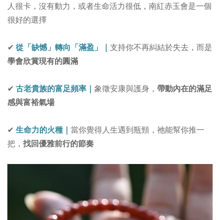
人很卡，沒有動力，或者生命活力很低，南紅赤玉會是一個
很好的選擇
✔
從「缺憾」轉向「滿盈」
｜
支持你不再糾結於失去，而是
學會欣賞現有的圓滿
✔
古老貴族的富足頻率
｜
象徵安康與護身，
帶動內在的滿足
感與富裕氣場
✔
生命力的火種
｜
當你覺得人生遇到瓶頸，祂能幫你推一
把，
找回優雅前行的節奏