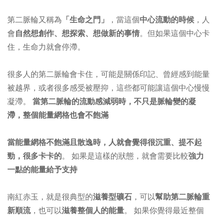
第二脈輪又稱為
「生命之門」
，當這個
中心流動的時候
，人
會
自然想創作、想探索、想做新的事情
。但如果這個中心卡
住，生命力就會停滯。
很多人的第二脈輪會卡住，可能是關係印記、曾經感到能量
被越界，或者很多感受被壓抑，這些都可能讓這個中心慢慢
凝滯。
當第二脈輪的流動感減弱時，不只是脈輪變的凝
滯，整個能量網格也會不飽滿
當能量網格不飽滿且散逸時，人就會覺得很沉重、提不起
勁，很多卡卡的
。 如果是這樣的狀態，就會需要比較
強力
一點的能量給予支持
南紅赤玉，就是很典型的
滋養型礦石
，可以
幫助第二脈輪重
新順流
，也可以
滋養整個人的能量
。 如
果你覺得最近整個