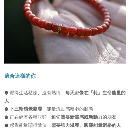
適合這樣的你
覺得生活枯燥、沒有熱情，
每天都像在「耗」生命能量的
🟠
人
下三輪感覺凝滯
、能量流動感較弱的狀態
🟠
正在經歷各種瓶頸，
迫切需要新靈感或新動力的朋友
🟠
感覺能量顯得散佚，
需要強力滋養、圓滿能量網格的人
🟠