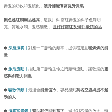
赤玉的功效和玉類似，
護身補能養富提升貴氣
顏色越紅潤則品越高
，
這款川料.南紅赤玉的料子
色澤明
亮、質地水潤、玉感細緻
，
是好好南紅系列中.最頂的品
深層滋養｜
對應一二脈輪的頻率，提供穩定且
暖烘烘的能
🟠
量
激活流動｜
推動第二脈輪生命之門順轉流動，讓乾涸的
靈
🟠
感與創造力回溫
驅散低頻｜
最適合
能量偏冷
、容易感到
莫名空虛與提不起
🟠
勁的人
滋養富貴氣｜
幫助我們回到當下
，減少對不滿的放大，轉
🟠