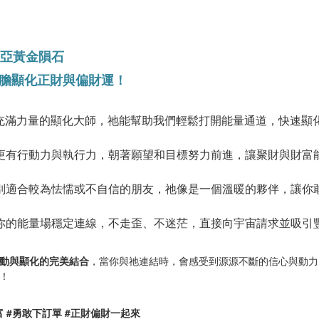
比亞黃金隕石
大膽顯化正財與偏財運！
充滿力量的顯化大師，祂能幫助我們輕鬆打開能量通道，快速顯
更有行動力與執行力，朝著願望和目標努力前進，讓聚財與財富
別適合較為怯懦或不自信的朋友，祂像是一個溫暖的夥伴，讓你
你的能量場穩定連線，不走歪、不迷茫，直接向宇宙請求並吸引
動與顯化的完美結合
，當你與祂連結時，會感受到源源不斷的信心與動力
！
富 #勇敢下訂單 #正財偏財一起來