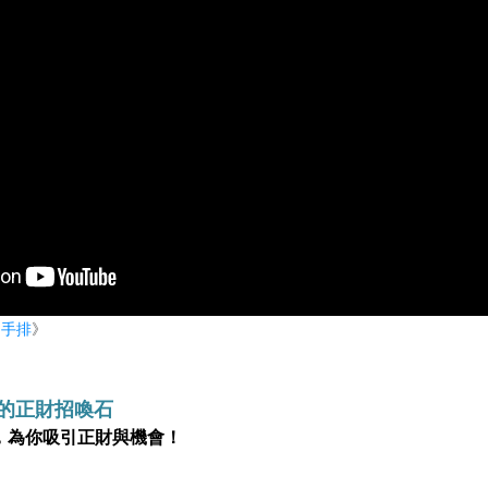
晶手排
》
滿的正財招喚石
，為你吸引正財與機會！