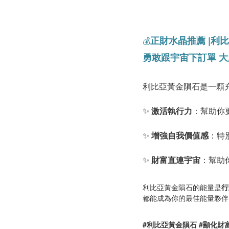
正財水晶推薦
|利
💰
勇敢跟宇宙下訂單 
利比亞黃金隕石是一顆
✨
激活執行力
：幫助你
✨
增強自我價值感
：特
✨
財富直連宇宙
：幫助
利比亞黃金隕石的能量是
行
都能成為你的最佳能量夥伴
#利比亞黃金隕石 #顯化財