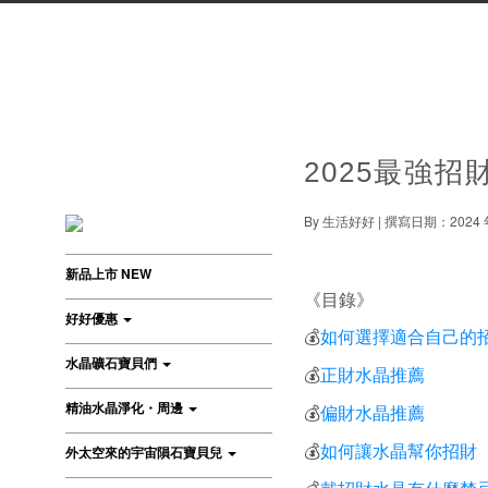
2025最強
By 生活好好 | 撰寫日期：2024 年 
新品上市 NEW
《目錄》
好好優惠
如何選擇適合自己的
💰
水晶礦石寶貝們
正財水晶推薦
💰
精油水晶淨化・周邊
偏財水晶推薦
💰
如何讓水晶幫你招財
💰
外太空來的宇宙隕石寶貝兒