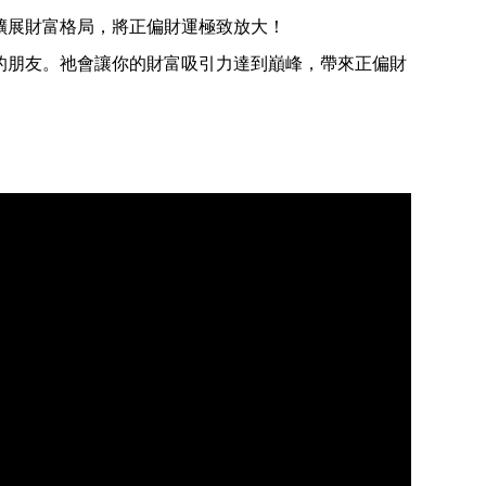
擴展財富格局，將正偏財運極致放大！
的朋友。祂會讓你的財富吸引力達到巔峰，帶來正偏財