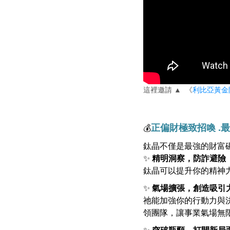
這裡邀請 ▲ 《
利比亞黃金
正偏財極致招喚 .
💰
鈦晶不僅是最強的財富
✨
精明洞察，防詐避險
鈦晶可以提升你的精神
✨
氣場擴張，創造吸引
祂能加強你的行動力與
領團隊，讓事業氣場無
✨
突破瓶頸，打開新局