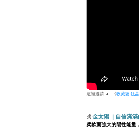
這裡邀請 ▲ 《
收藏級.鈦
金太陽 | 自信滿
💰
柔軟而強大的陽性能量