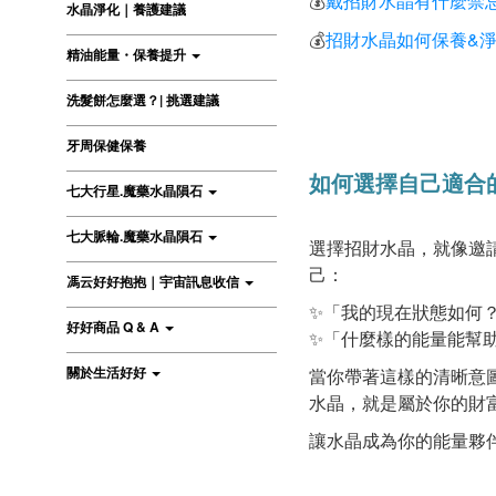
戴招財水晶有什麼禁
💰
水晶淨化｜養護建議
招財水晶如何保養&
💰
精油能量・保養提升
洗髮餅怎麼選？| 挑選建議
牙周保健保養
如何選擇自己適合
七大行星.魔藥水晶隕石
七大脈輪.魔藥水晶隕石
選擇招財水晶，就像邀
己：
馮云好好抱抱｜宇宙訊息收信
✨「我的現在狀態如何
好好商品 Q & A
✨「什麼樣的能量能幫
關於生活好好
當你帶著這樣的清晰意
水晶，就是屬於你的財
讓水晶成為你的能量夥