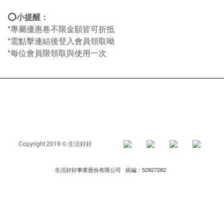
⭕小提醒：
*專屬優惠卷不限金額皆可折抵
*需點擊連結後登入會員領取呦
*每位會員限領取與使用一次
Copyright 2019 © 生活好好
生活好好事業股份有限公司 統編：52927282