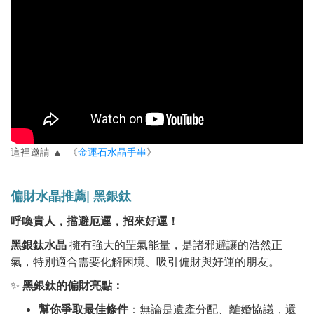
這裡邀請 ▲ 《
金運石水晶手串
》
偏財水晶推薦
|
黑
銀鈦
呼喚貴人，擋避厄運，招來好運！
黑銀鈦水晶
擁有強大的罡氣能量，是諸邪避讓的浩然正
氣，特別適合需要化解困境、吸引偏財與好運的朋友。
✨
黑銀鈦的偏財亮點：
幫你爭取最佳條件
：無論是遺產分配、離婚協議，還