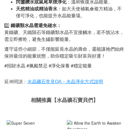
閃靈鑽水或鼠尾草煙淨化
：溫和恢復水晶能量。
天然精油或精油香水
：如大天使補氣傘複方精油，不
僅可淨化，也能提升水晶能量場。
2️⃣
鐵礦類水晶需避免碰水：
黃鐵礦、天鐵隕石等鐵礦類水晶不宜接觸水，若不慎沾水，
需立即擦乾，避免生鏽影響能量。
遵守這些小細節，不僅能延長水晶的壽命，還能讓祂們始終
保持最佳的能量狀態，助你穩定吸引財富與好運！
#招財水晶 #佩戴禁忌 #淨化保養 #穩定能量
延伸閱讀：
水晶礦石常見QA－水晶淨化方式說明
相關推薦【水晶礦石寶貝們】