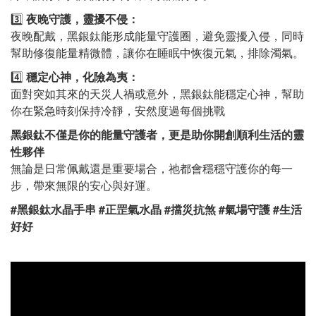
3️⃣
夜晚守護，靈擾不侵：
夜晚配戴，黑銀鈦能形成能量守護圈，避免靈擾入侵，同時
幫助修復能量精微體，讓你在睡眠中恢復元氣，排除濁氣。
4️⃣
穩定心神，化險為夷：
面對突如其來的天災人禍或意外，黑銀鈦能穩定心神，幫助
你在緊急時刻保持冷靜，安然度過每個挑戰
黑銀鈦不僅是你的能量守護者，更是助你開創順利生活的靈
性夥伴
無論是日常佩戴還是重要場合，祂都會穩穩守護你的每一
步，帶來無限的安心與好運。
#黑銀鈦水晶手串 #正罡氣水晶 #擋災抗煞 #氣場守護 #生活
好好