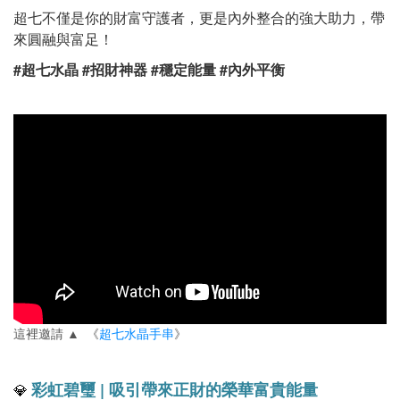
超七不僅是你的財富守護者，更是內外整合的強大助力，帶
來圓融與富足！
#超七水晶 #招財神器 #穩定能量 #內外平衡
這裡邀請 ▲ 《
超七水晶手串
》
彩虹碧璽 | 吸引帶來正財的榮華富貴能量
💎