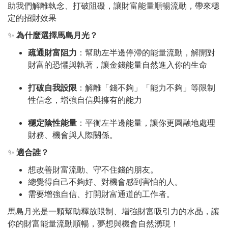
助我們解離執念、打破阻礙，讓財富能量順暢流動，帶來穩
定的招財效果
✨
為什麼選擇馬島月光？
疏通財富阻力
：幫助左半邊停滯的能量流動，解開對
財富的恐懼與執著，讓金錢能量自然進入你的生命
打破自我設限
：解離「錢不夠」「能力不夠」等限制
性信念，增強自信與擁有的能力
穩定陰性能量
：平衡左半邊能量，讓你更圓融地處理
財務、機會與人際關係。
✨
適合誰？
想改善財富流動、守不住錢的朋友。
總覺得自己不夠好、對機會感到害怕的人。
需要增強自信、打開財富通道的工作者。
馬島月光是一顆幫助釋放限制、增強財富吸引力的水晶，讓
你的財富能量流動順暢，夢想與機會自然湧現！