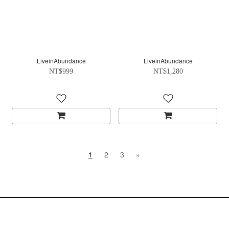
LiveinAbundance
LiveinAbundance
NT$999
NT$1,280
1
2
3
»