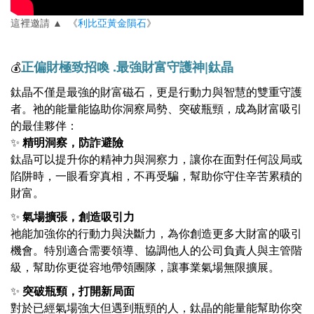
這裡邀請 ▲ 《
利比亞黃金隕石
》
正偏財極致招喚 .最強財富守護神
|鈦晶
💰
鈦晶不僅是最強的財富磁石，更是行動力與智慧的雙重守護
者。祂的能量能協助你洞察局勢、突破瓶頸，成為財富吸引
的最佳夥伴：
✨
精明洞察，防詐避險
鈦晶可以提升你的精神力與洞察力，讓你在面對任何設局或
陷阱時，一眼看穿真相，不再受騙，幫助你守住辛苦累積的
財富。
✨
氣場擴張，創造吸引力
祂能加強你的行動力與決斷力，為你創造更多大財富的吸引
機會。特別適合需要領導、協調他人的公司負責人與主管階
級，幫助你更從容地帶領團隊，讓事業氣場無限擴展。
✨
突破瓶頸，打開新局面
對於已經氣場強大但遇到瓶頸的人，鈦晶的能量能幫助你突