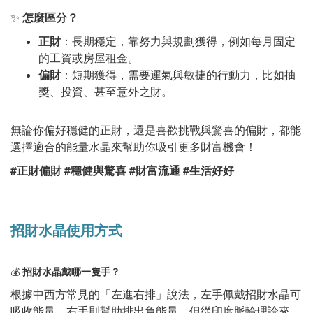
✨
怎麼區分？
正財
：長期穩定，靠努力與規劃獲得，例如每月固定
的工資或房屋租金。
偏財
：短期獲得，需要運氣與敏捷的行動力，比如抽
獎、投資、甚至意外之財。
無論你偏好穩健的正財，還是喜歡挑戰與驚喜的偏財，都能
選擇適合的能量水晶來幫助你吸引更多財富機會！
#正財偏財 #穩健與驚喜 #財富流通 #生活好好
招財水晶使用方式
💰
招財水晶戴哪一隻手？
根據中西方常見的「左進右排」說法，左手佩戴招財水晶可
吸收能量，右手則幫助排出負能量。但從印度脈輪理論來