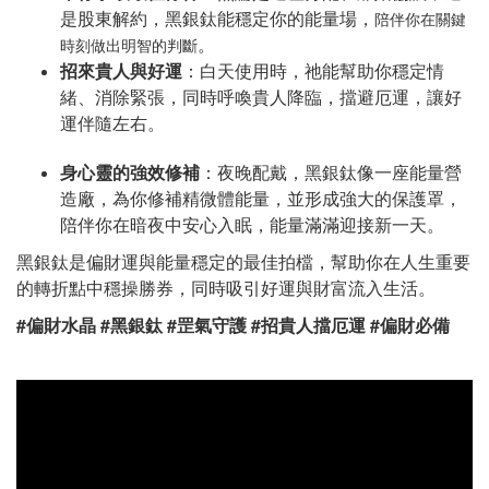
是股東解約，黑銀鈦能穩定你的能量場，
陪伴你在關鍵
。
時刻做出明智的判斷
招來貴人與好運
：白天使用時，祂能幫助你穩定情
緒、消除緊張，同時呼喚貴人降臨，擋避厄運，讓好
運伴隨左右。
身心靈的強效修補
：夜晚配戴，黑銀鈦像一座能量營
造廠，為你修補精微體能量，並形成強大的保護罩，
陪伴你在暗夜中安心入眠，能量滿滿迎接新一天。
黑銀鈦是偏財運與能量穩定的最佳拍檔，幫助你在人生重要
的轉折點中穩操勝券，同時吸引好運與財富流入生活。
#偏財水晶 #黑銀鈦 #罡氣守護 #招貴人擋厄運 #偏財必備