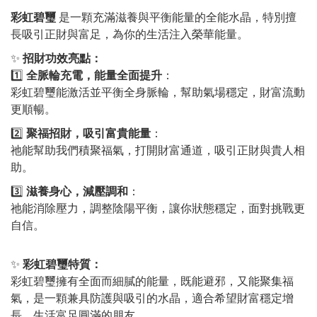
彩虹碧璽
是一顆充滿滋養與平衡能量的全能水晶，特別擅
長吸引正財與富足，為你的生活注入榮華能量。
✨
招財功效亮點：
1️⃣
全脈輪充電，能量全面提升
：
彩虹碧璽能激活並平衡全身脈輪，幫助氣場穩定，財富流動
更順暢。
2️⃣
聚福招財，吸引富貴能量
：
祂能幫助我們積聚福氣，打開財富通道，吸引正財與貴人相
助。
3️⃣
滋養身心，減壓調和
：
祂能消除壓力，調整陰陽平衡，讓你狀態穩定，面對挑戰更
自信。
✨
彩虹碧璽特質：
彩虹碧璽擁有全面而細膩的能量，既能避邪，又能聚集福
氣，是一顆兼具防護與吸引的水晶，適合希望財富穩定增
長、生活富足圓滿的朋友。