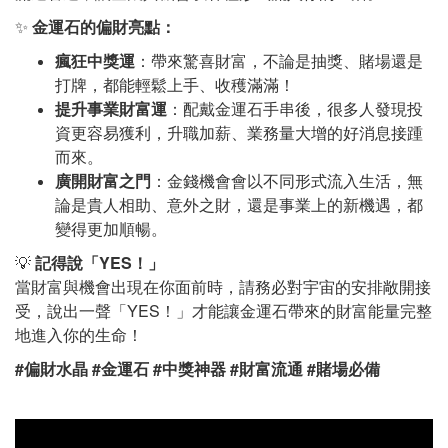
✨
金運石的偏財亮點：
瘋狂中獎運
：帶來驚喜財富，不論是抽獎、賭場還是
打牌，都能輕鬆上手、收穫滿滿！
提升事業財富運
：配戴金運石手串後，很多人發現投
資更容易獲利，升職加薪、業務量大增的好消息接踵
而來。
廣開財富之門
：金錢機會會以不同形式流入生活，無
論是貴人相助、意外之財，還是事業上的新機遇，都
變得更加順暢。
💡
記得說「YES！」
當財富與機會出現在你面前時，請務必對宇宙的安排敞開接
受，說出一聲「YES！」才能讓金運石帶來的財富能量完整
地進入你的生命！
#偏財水晶 #金運石 #中獎神器 #財富流通 #賭場必備