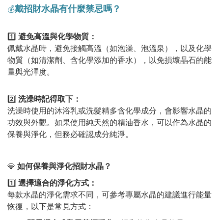
戴招財水晶有什麼禁忌嗎？
💰
1️⃣
避免高溫與化學物質：
佩戴水晶時，避免接觸高溫（如泡澡、泡溫泉），以及化學
物質（如清潔劑、含化學添加的香水），以免損壞晶石的能
量與光澤度。
2️⃣
洗澡時記得取下：
洗澡時使用的沐浴乳或洗髮精多含化學成分，會影響水晶的
功效與外觀。如果使用純天然的精油香水，可以作為水晶的
保養與淨化，但務必確認成分純淨。
💎
如何保養與淨化招財水晶？
1️⃣
選擇適合的淨化方式：
每款水晶的淨化需求不同，可參考專屬水晶的建議進行能量
恢復，以下是常見方式：