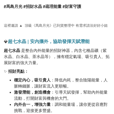
#馬島月光 #招財水晶 #疏理能量 #財富守護
這裡邀請 ▲ 頂級《
馬島月光
》已到貨整理中 有需求請洽好好小姐
超七水晶 | 安內攘外，協助發揮天賦潛能
💎
超七水晶
是整合內外能量的招財神器，內含七種晶礦（紫
水晶、白水晶、茶水晶等），擁有穩定氣場、吸引貴人、拓
展財富的強大力量。
✨
招財亮點：
穩定內心，吸引貴人
：降低內耗，整合陰陽能量，人
脈轉錢脈，讓財富流入更順暢。
激發潛能，創造機會
：引導天賦發揮，幫助內外能量
流動，打開財富與機會的大門。
內外合一，增強力量
：調和能量場，讓你更從容應對
挑戰，迎接更多豐盛。