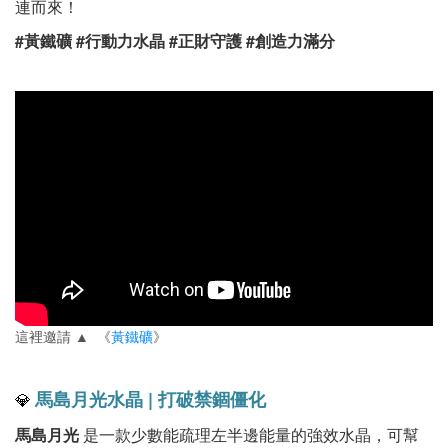
連而來！
#黃鐵礦 #行動力水晶 #正財守護 #創造力滿分
這裡邀請 ▲ 《
黃鐵礦
》
馬島月光水晶 | 打破禁錮僵化
💎
馬島月光
是一款少數能疏理左半邊能量的強效水晶，可幫