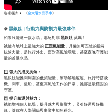
這裡邀請 ▲ 《
金太陽水晶手串
》
黑銀鈦 | 行動力與防禦力最強夥伴
💎
如果只能選一款水晶，那絕對非
黑銀鈦
莫屬！
祂擁有地球上最強大的
正罡氣能量
，具備無可匹敵的擋災
抗煞力量，是旅行外出、面對高風險環境，甚至夜晚守護能
量的首選水晶。
1️⃣
強大的擋災抗煞：
黑銀鈦能推開周圍的低頻能量，幫助解離厄運。旅行時搭飛
機、開車、坐船，甚至高風險工作的日常，祂都是最穩固的
守護。
2️⃣
提升氣運與魅力：
祂能增強個人氣場，提升魅力與影響力，吸引好運與好機
緣，讓你在人際關係與事業中如魚得水。