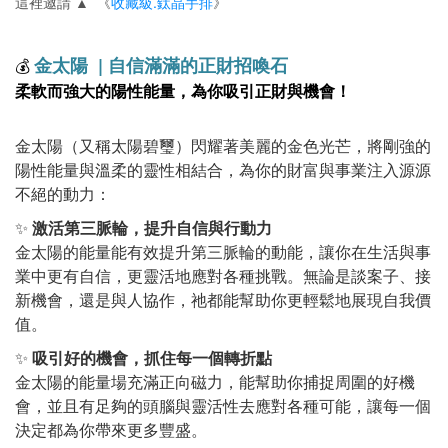
這裡邀請 ▲ 《
收藏級.鈦晶手排
》
金太陽 | 自信滿滿的正財招喚石
💰
柔軟而強大的陽性能量，為你吸引正財與機會！
金太陽（又稱太陽碧璽）閃耀著美麗的金色光芒，將剛強的
陽性能量與溫柔的靈性相結合，為你的財富與事業注入源源
不絕的動力：
✨
激活第三脈輪，提升自信與行動力
金太陽的能量能有效提升第三脈輪的動能，讓你在生活與事
業中更有自信，更靈活地應對各種挑戰。無論是談案子、接
新機會，還是與人協作，祂都能幫助你更輕鬆地展現自我價
值。
✨
吸引好的機會，抓住每一個轉折點
金太陽的能量場充滿正向磁力，能幫助你捕捉周圍的好機
會，並且有足夠的頭腦與靈活性去應對各種可能，讓每一個
決定都為你帶來更多豐盛。