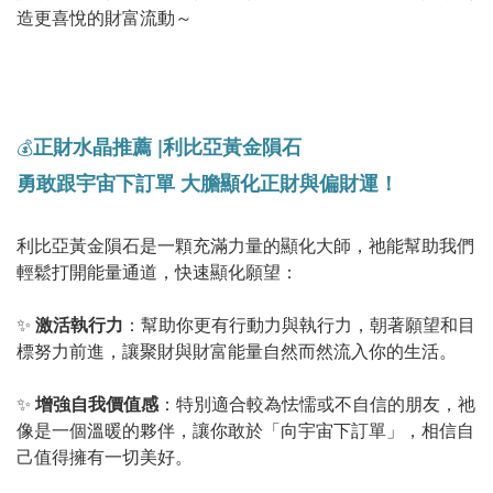
造更喜悅的財富流動～
正財水晶推薦
|利比亞黃金隕石
💰
勇敢跟宇宙下訂單 大膽顯化正財與偏財運！
利比亞黃金隕石是一顆充滿力量的顯化大師，祂能幫助我們
輕鬆打開能量通道，快速顯化願望：
✨
激活執行力
：幫助你更有行動力與執行力，朝著願望和目
標努力前進，讓聚財與財富能量自然而然流入你的生活。
✨
增強自我價值感
：特別適合較為怯懦或不自信的朋友，祂
像是一個溫暖的夥伴，讓你敢於「向宇宙下訂單」，相信自
己值得擁有一切美好。