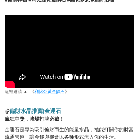
這裡邀請 ▲ 《
利比亞黃金隕石
》
偏財水晶推薦
|
金運石
💰
瘋狂中獎，賭場打牌必戴！
金運石是專為吸引偏財而生的能量水晶，祂能打開你的財富
流通管道，讓金錢與機會以各種形式流入你的生活。