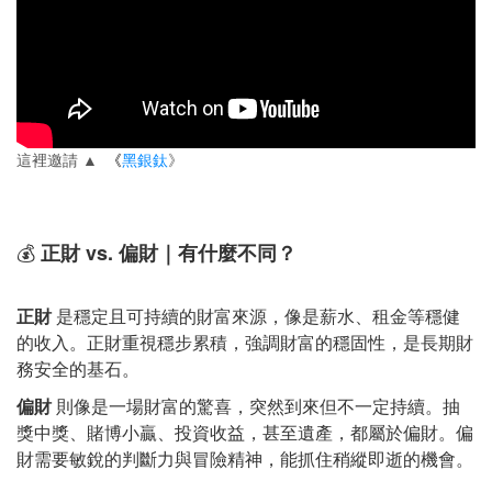
這裡邀請 ▲
《
黑銀鈦
》
💰
正財 vs. 偏財｜有什麼不同？
正財
是穩定且可持續的財富來源，像是薪水、租金等穩健
的收入。正財重視穩步累積，強調財富的穩固性，是長期財
務安全的基石。
偏財
則像是一場財富的驚喜，突然到來但不一定持續。抽
獎中獎、賭博小贏、投資收益，甚至遺產，都屬於偏財。偏
財需要敏銳的判斷力與冒險精神，能抓住稍縱即逝的機會。