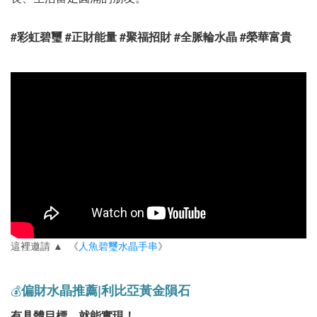
#彩虹碧璽 #正財能量 #聚福招財 #全脈輪水晶 #榮華富貴
這裡邀請 ▲ 《
人魚碧璽水晶手串
》
偏財水晶推薦
|
利比亞黃金隕石
💰
有具體目標，就能實現！