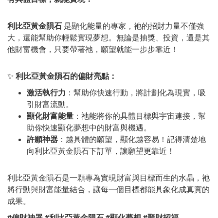
利比亞黃金隕石
是顯化能量的專家，祂的招財力量不僅強
大，還能幫助你輕鬆實現夢想。無論是抽獎、投資，還是其
他財富機會，只要帶著祂，願望就能一步步靠近！
✨
利比亞黃金隕石的偏財亮點：
激活執行力
：幫助你快速行動，將計劃化為現實，吸
引財富流動。
顯化財富能量
：祂能將你的具體目標與宇宙連接，幫
助你快速顯化夢想中的財富與機遇。
許願神器
：越具體的願望，顯化越容易！記得清楚地
向利比亞黃金隕石下訂單，讓願望更靠近！
利比亞黃金隕石是一顆專為實現財富與目標而生的水晶，祂
將行動與財富能量結合，讓每一個目標都能具象化成真實的
成果。
#偏財神器 #利比亞黃金隕石 #顯化夢想 #聚財招福