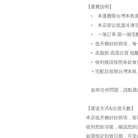
【運費說明】
• 本運費限台灣本島
• 本店皆以低溫冷凍
• 一筆訂單 限一個宅
• 低升糖好好烘培，每
•
高脂肪
高蛋白質 低
•
收到後請按照各款食
•
宅配目前限台灣本島
如有任何問題，請點選
【運送方式&出貨天數】
本店
低升糖好好烘培，
皆
收到您款項後，確認您的
如需指定到貨日期，可至