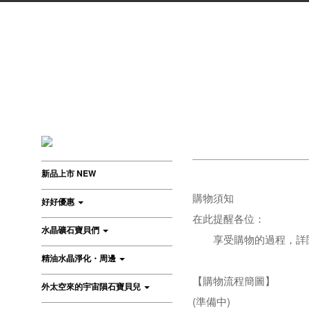
新品上市 NEW
購物須知
好好優惠
在此提醒各位：
水晶礦石寶貝們
享受購物的過程，詳閱
精油水晶淨化・周邊
【購物流程簡圖】
外太空來的宇宙隕石寶貝兒
(準備中)