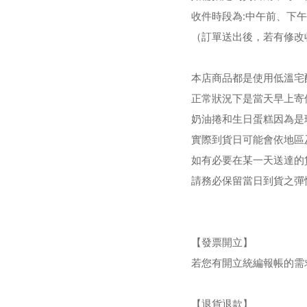
收件時段為:中午前、下午(12:
（訂單送出後，若有修改
本店商品都是使用低溫宅
正常狀況下是當天早上寄
奶油捲和生日蛋糕因為是
實際到貨日可能會依地區
如有必要在某一天送達的
請務必保留當日到貨之彈
【發票開立】
若您有開立統編報帳的需
【退貨退款】