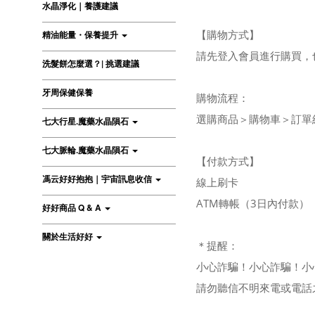
水晶淨化｜養護建議
【購物方式】
精油能量・保養提升
請先登入會員進行購買，
洗髮餅怎麼選？| 挑選建議
牙周保健保養
購物流程：
選購商品＞購物車＞訂單
七大行星.魔藥水晶隕石
七大脈輪.魔藥水晶隕石
【付款方式】
馮云好好抱抱｜宇宙訊息收信
線上刷卡
ATM轉帳（3日內付款）
好好商品 Q & A
關於生活好好
＊提醒：
小心詐騙！小心詐騙！小
請勿聽信不明來電或電話