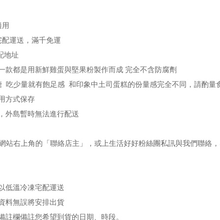
適用
宅配運送，滿千免運
配地址
一款都是
用新鮮雞蛋與堅果粉製作而成 完全不含防腐劑
醣
吃少量就有飽足感 和印象中土司蛋糕的份量感完全不同，請
酌量
用方式保存
，外島暫時無法進行配送
網站右上角的「聯絡店主」，或上生活好好粉絲團私訊與我們聯絡，
以低溫冷凍宅配運送
資料無誤將安排出貨
備註欄備註您希望到貨的日期、時段。