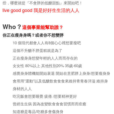
些，哪麼就從『不會胖的低醣甜點』來開始吧！
live good good 我是好好⽣生活的⼈人
Who？
這個事業能幫助誰？
你正在瘦⾝身嗎？或者你不想變胖
10 個現代都會⼈人有8個⼼心裡想要瘦吧
這個不升醣不胖蛋糕就是為了
正在瘦⾝身想變年輕的⼈人⽽而存在的
⼥女性 80%以上 其他性別20% 35歲-60歲
感覺⾝身體機能開始衰退 開始在意肥胖上⾝身/想要瘦⾝身
會⽤用”運動”以及低醣飲⻝⾷食來維持⻘青春洋溢 維持⾝
身材的⼈人
吃完飯會想要睡覺 疲倦 /想要精神更好
曾經⽣生病 因為改變飲⻝⾷食習慣⽽而痊癒
知道糖是毒品/吃糖多會傷⾝身