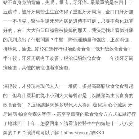
站不直⾝身的背痛，失眠，暈眩，⽛牙痛...最嚴重的是在四⼗十
五歲時，被⽛牙周醫⽣生宣佈得了重度⽛牙周病，全⼝口⽛牙無
⼀一不搖晃，醫⽣生說⽛牙周病是遺傳不可逆，只要不惡化就算
好的，右上⼤大⺽⾅臼⿒齒被拔掉的那天，我決定找出看似健康
的我到底出了什麼問題？中醫，降低運動量和強度，正念瑜伽，
接地氣，油漱...終於在進⾏行根治飲⻝⾷食（低升醣飲⻝⾷食）
半年後，⽛牙周病有了改善，根治低醣飲⻝⾷食⼀一年後⽛牙周
病痊癒，其他的病症也漸漸痊癒。
深挖後，才發現是現代⼈人⼀一堆病，多是⾼高醣飲⻝⾷食引起
的！但為什麼我們從⼩小到⼤大每餐都是［以醣類為主⻝⾷食的
飲⻝⾷食］？這種讓越來越多現代⼈人得到 糖尿病 ⼼心臟病 ⽛
牙周病 帕⾦金森失智症 ⋯甚⾄至癌症的飲⻝⾷食⽅方式⾵風⾏行
了地球四⼗十年，怎麼回事？請看這位醫⽣生的短短⼗十⼋八分
鐘的ＴＥＤ演講就可以了解！https://goo.gl/fj6KK0