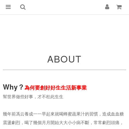
ABOUT
Why？
為何要創好好⽣生活新事業
幫世界做些好事，才不枉此⽣生
幾年前馮云養成⼀一早起來就喝蜂蜜蔬果汁的習慣，造成⾎血糖
震盪劇烈，喝了幾個⽉月開始⼤大⼩小病不斷，常常劇烈頭痛，