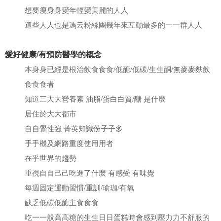
想要瘦⾝身變年輕變美麗的⼈人
這些⼈人也是馮云粉絲團幾年來互動最多的⼀一群⼈人
愛好健康/有預防醫學的概念
本⾝身已經是根治飲⻝⾷食/低醣/低碳/⽣生酮/無⿆麥麩飲
⻝⾷食者
知道三⼤大營養素 油脂/蛋⽩白質/醣 是什麼
居住於⼤大都市
⾃自覺性強 菁英知識份⼦子多
⼿手機及網路重度使⽤用者
在乎世界的趨勢
重視⾃自⼰己吃進了什麼 有感受 有味覺
每週固定運動習慣/重訓/瑜珈/有氧
缺乏低碳低醣主⻝⾷食
吃⼀一般⾼高糖的⽣生⽇日蛋糕時會感到壓⼒力不舒服的