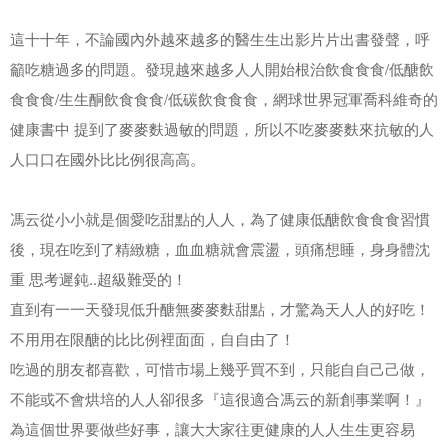
這⼗十年，不論國內外越來越多的醫⽣生出影⽚片出書發聲，呼
籲吃糖過多的問題。發現越來越多⼈人開始根治飲⻝⾷食/低醣飲
⻝⾷食/⽣生酮飲⻝⾷食/低碳飲⻝⾷食，網球世界冠軍喬科維奇的
健康書中 提到了⿆麥麩過敏的問題，所以不吃⿆麥麩來抗敏的⼈
人⼝口在國外⽐比例很⾼高。
馮云從⼩小就是個愛吃甜點的⼈人，為了健康低醣飲⻝⾷食習慣
後，現在吃到了精緻糖，⾎血糖就會震盪，頭痛想睡，⾝身體沈
重 思考遲鈍..超級難受的！
直到有⼀一天發現低升醣無⿆麥麩甜點，才驚為天⼈人的好吃！
不⽤用在限醣的⽐比例裡⾯面，⾃自由了！
吃過的朋友都喜歡，可惜市場上幾乎買不到，只能⾃自⼰己做，
不能或不會烘培的⼈人卻很多『這很適合馮云的新創事業啊！』
為這個世界要做些好事，讓⼤大家往更健康的⼈人⽣生更容易