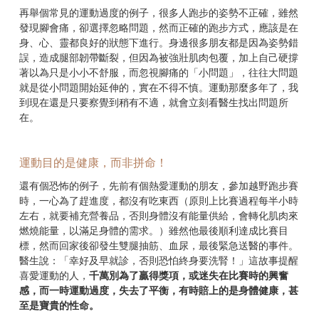
再舉個常見的運動過度的例子，很多人跑步的姿勢不正確，雖然
發現腳會痛，卻選擇忽略問題，然而正確的跑步方式，應該是在
身、心、靈都良好的狀態下進行。身邊很多朋友都是因為姿勢錯
誤，造成腿部韌帶斷裂，但因為被強壯肌肉包覆，加上自己硬撐
著以為只是小小不舒服，而忽視腳痛的「小問題」，往往大問題
就是從小問題開始延伸的，實在不得不慎。運動那麼多年了，我
到現在還是只要察覺到稍有不適，就會立刻看醫生找出問題所
在。
運動目的是健康，而非拼命！
還有個恐怖的例子，先前有個熱愛運動的朋友，參加越野跑步賽
時，一心為了趕進度，都沒有吃東西（原則上比賽過程每半小時
左右，就要補充營養品，否則身體沒有能量供給，會轉化肌肉來
燃燒能量，以滿足身體的需求。）雖然他最後順利達成比賽目
標，然而回家後卻發生雙腿抽筋、血尿，最後緊急送醫的事件。
醫生說：「幸好及早就診，否則恐怕終身要洗腎！」這故事提醒
喜愛運動的人，
千萬別為了贏得獎項，或迷失在比賽時的興奮
感，而一時運動過度，失去了平衡，有時賠上的是身體健康，甚
至是寶貴的性命。