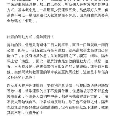
年來經由教練調整，加上自己學習，對我個人最有效的運動塑身
方式。基本概念是，一星期至少要運動五天，當然最好六天。但
是也不可以一星期連續七天都運動而不休息，因為身體也需要完
全放鬆的「假期」。
錯誤的運動方式，危險隨行！
從前的我，曾經只有週休二日去騎單車，而且一口氣就飆一兩百
公里，但平日一到五都沒有任何運動，結果當然是太高估自己的
能力了，在沒有適當休息，又過度訓練之下，騎完「鐵馬」隔天
馬上變「鐵腿」。因此，最忌諱也最無效的運動方式，就是一連
五、六天都沒動，然後每逢假日卻又忽然大量運動，或平時不鍛
鍊，突然間就騎數百里的單車或甚至跑馬拉松，這都是非常傷身
又危險的行為啊！
以及夏天在戶外運動時，要特別注意身體，容易因為過熱與缺貨
導致中暑，常常運動的當下不覺得什麼，但是隨後頭昏不舒服會
襲捲而來，不論是人或狗狗中暑，都是有機會導致死亡的，千萬
不要太過勉強自己。中暑或過度運動，除了會不舒服之外，隔天
也就無法再好好生活或繼續運動，沒有在好的狀況下運動，效果
其實不彰，很傷身的！